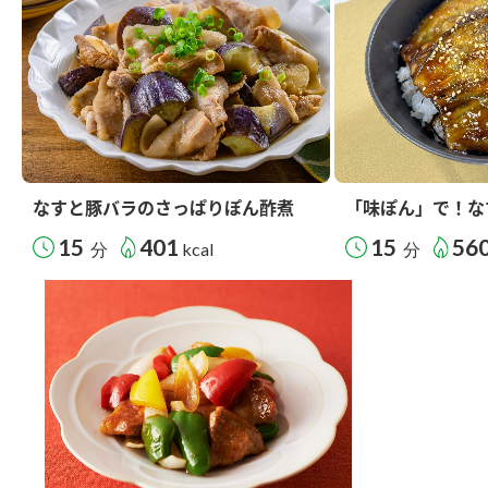
なすと豚バラのさっぱりぽん酢煮
「味ぽん」で！な
15
401
15
56
分
kcal
分