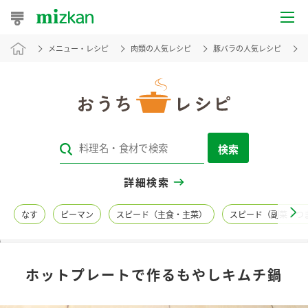
メニュー・レシピ
肉類の人気レシピ
豚バラの人気レシピ
おうちレシピ
おすすめレシピ
レシピ特集
検索
レシピカテゴリ一覧
詳細検索
商品からレシピを探す
なす
ピーマン
スピード（主食・主菜）
スピード（副菜・つ
レシピ名特集
ホットプレートで作るもやしキムチ鍋
商品情報