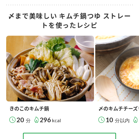
〆まで美味しい キムチ鍋つゆ ストレー
トを使ったレシピ
きのこのキムチ鍋
〆のキムチチーズ
20
296
10
分
kcal
分以内