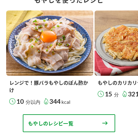
レンジで！豚バラもやしのぽん酢か
もやしのカリカリ
け
15
32
分
10
344
分以内
kcal
もやしのレシピ一覧