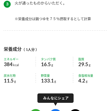
火が通ったものからいただく。
３
※栄養成分は鍋つゆを７５％摂取するとして計算
栄養成分
（ 1人分 ）
エネルギー
タンパク質
脂質
384
16.5
29.5
kcal
g
g
炭水化物
野菜量
食塩相当量
11.5
133.1
4.2
g
g
g