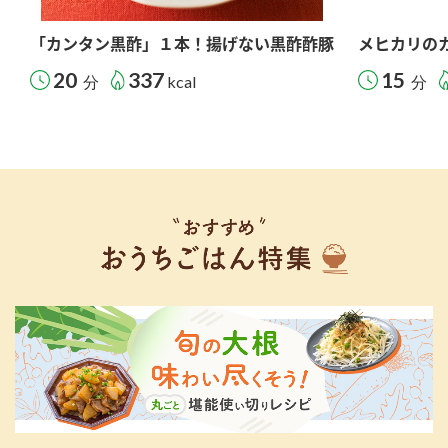
「カンタン黒酢」１本！揚げない黒酢酢豚
メヒカリの
20
337
15
分
kcal
分