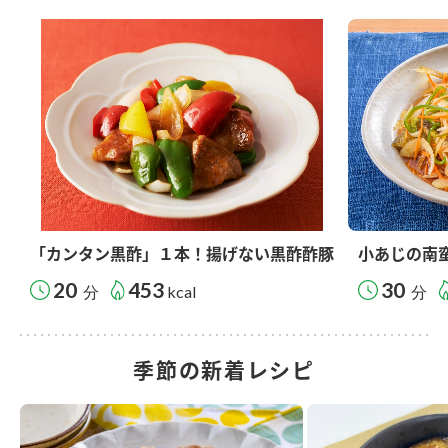
「カンタン黒酢」１本！揚げない黒酢酢豚
小あじの南
20
453
30
分
kcal
分
季節の新着レシピ