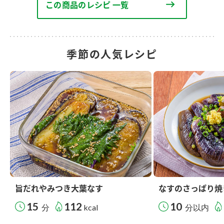
この商品のレシピ 一覧
季節の人気レシピ
旨だれやみつき大葉なす
なすのさっぱり焼
15
112
10
分
kcal
分以内