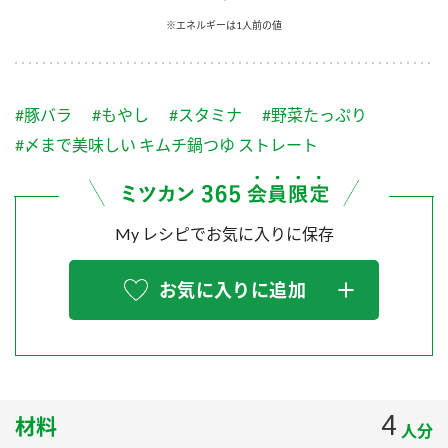
採用情報
環境への取り組み
※エネルギーは1人前の値
かおりの蔵
ミツカンの歴史
クイック調味料
レモン果汁
ニュースリリース
つゆ
水の文化センター（アーカイブ）
鍋なび
#豚バラ
#もやし
#スタミナ
#野菜たっぷり
ふりかけ
おすしの素
お客様相談センター
納豆のサイト
#〆まで美味しい キムチ鍋つゆ ストレート
ZENB initiative
PIN印
お客様の声をいかしました
炊き込みご飯の素
米飯用調味液
三ツ判山吹
My レシピでお気に入りに保存
販売終了製品のご案内
千夜
MIM（ミツカンミュージアム）
納豆
Fibee
よくあるご質問
お気に入りに追加
スペシャルサイト
お酢を知ろう！
各部門が大切にしていること
お問い合わせ
すしラボ
地図から取り扱い店舗を探す
ぽん酢サワー
おいしさと健康への取り組み
4
材料
納豆の豆知識
人分