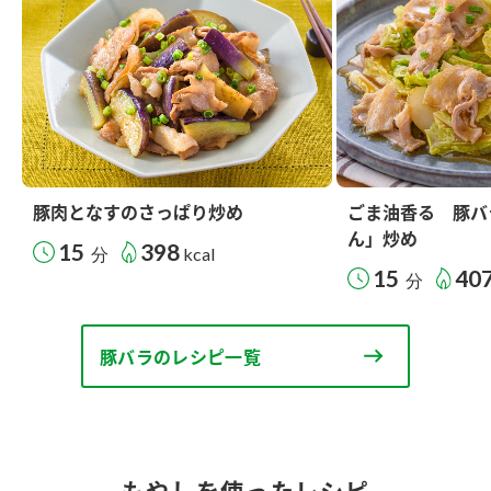
豚肉となすのさっぱり炒め
ごま油香る 豚バ
ん」炒め
15
398
分
kcal
15
40
分
豚バラのレシピ一覧
もやしを使ったレシピ