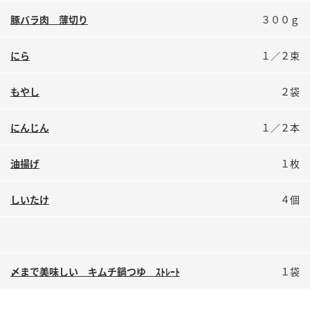
鍋奉行マニュアル
ミツカン公式通販
豚バラ肉 薄切り
３００ｇ
ミツカンのCM
キッザニア東京「ぽん酢工房」
にら
１／２束
ロングセラー商品 ＋ おすすめレシピ
人気商品 ＋ おすすめレシピ
もやし
２袋
にんじん
１／２本
検索
油揚げ
１枚
業務用サイト
ミツカングループについて
製造所固有記号一覧
しいたけ
４個
〆まで美味しい キムチ鍋つゆ ｽﾄﾚｰﾄ
１袋