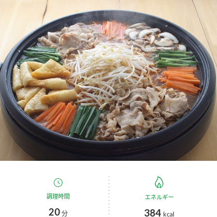
商品カテゴリ
新商品一覧
酢
調味酢
キャンペーン情報
お酢ドリンク
ぽん酢
ブランド・スペシャルサイト
ブランド・スペシャルサイト トップ
みりん風・料理酒
鍋用調味料
商品ブランドサイト
企業情報
Fibee（ファイビー）
国内事業概要
くらしプラ酢
つゆ
たれ
カンタン酢
ミツカングループについて
お酢ドリンク
ミツカンを知る
企業理念
スープ
中華
調理時間
エネルギー
味ぽん
20
384
分
kcal
ぽん酢