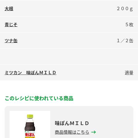
鍋奉行マニュアル
ミツカン公式通販
大根
２００ｇ
ミツカンのCM
キッザニア東京「ぽん酢工房」
青じそ
５枚
ロングセラー商品 ＋ おすすめレシピ
人気商品 ＋ おすすめレシピ
ツナ缶
１／２缶
検索
ミツカン 味ぽんＭＩＬＤ
適量
業務用サイト
ミツカングループについて
製造所固有記号一覧
このレシピに使われている商品
味ぽんＭＩＬＤ
商品情報はこちら