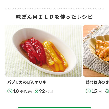
味ぽんＭＩＬＤを使ったレシピ
パプリカのぽんマリネ
鶏むね肉のさ
10
92
15
分以内
kcal
分