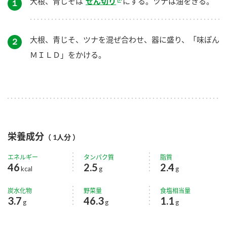
大根、青じそは
せん切り
にする。ツナは油をきる。
１
大根、青じそ、ツナを混ぜ合わせ、器に盛り、「味ぽん
２
ＭＩＬＤ」をかける。
栄養成分
（ 1人分 ）
エネルギー
タンパク質
脂質
46
2.5
2.4
kcal
g
g
炭水化物
野菜量
食塩相当量
3.7
46.3
1.1
g
g
g