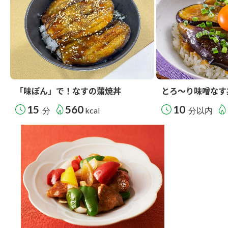
「味ぽん」で！なすの蒲焼丼
とろ～り味噌なす
15
560
10
分
kcal
分以内