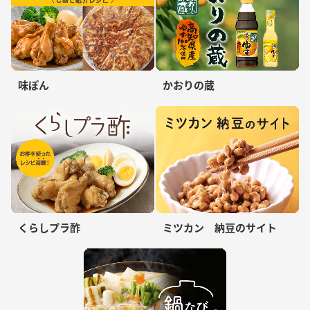
味ぽん
かおりの蔵
くらしプラ酢
ミツカン 納豆のサイト