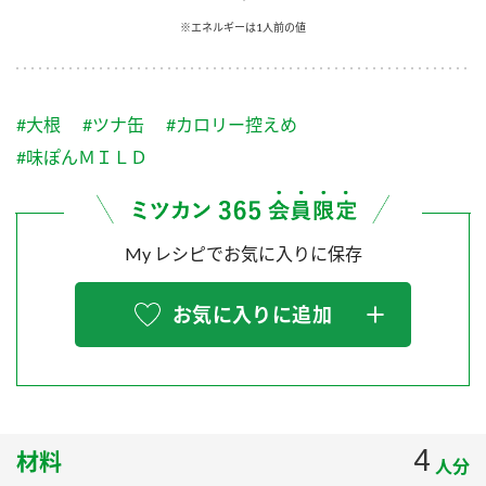
採用情報
環境への取り組み
※エネルギーは1人前の値
かおりの蔵
ミツカンの歴史
クイック調味料
レモン果汁
ニュースリリース
つゆ
水の文化センター（アーカイブ）
鍋なび
#大根
#ツナ缶
#カロリー控えめ
ふりかけ
おすしの素
お客様相談センター
納豆のサイト
#味ぽんＭＩＬＤ
ZENB initiative
PIN印
お客様の声をいかしました
炊き込みご飯の素
米飯用調味液
三ツ判山吹
My レシピでお気に入りに保存
販売終了製品のご案内
千夜
MIM（ミツカンミュージアム）
納豆
Fibee
よくあるご質問
お気に入りに追加
スペシャルサイト
お酢を知ろう！
各部門が大切にしていること
お問い合わせ
すしラボ
地図から取り扱い店舗を探す
ぽん酢サワー
おいしさと健康への取り組み
4
材料
納豆の豆知識
人分