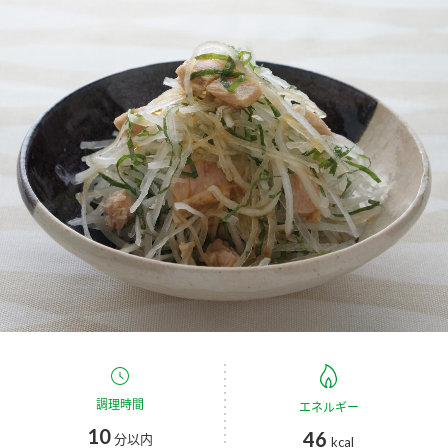
商品カテゴリ
新商品一覧
酢
調味酢
キャンペーン情報
お酢ドリンク
ぽん酢
ブランド・スペシャルサイト
ブランド・スペシャルサイト トップ
みりん風・料理酒
鍋用調味料
商品ブランドサイト
企業情報
Fibee（ファイビー）
国内事業概要
くらしプラ酢
つゆ
たれ
カンタン酢
ミツカングループについて
お酢ドリンク
ミツカンを知る
企業理念
スープ
中華
調理時間
エネルギー
味ぽん
10
46
分以内
kcal
ぽん酢