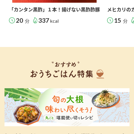
「カンタン黒酢」１本！揚げない黒酢酢豚
メヒカリの
20
337
15
分
kcal
分