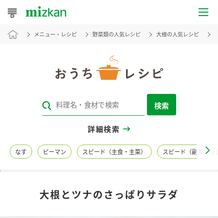
メニュー・レシピ
野菜類の人気レシピ
大根の人気レシピ
おうちレシピ
おすすめレシピ
レシピ特集
検索
レシピカテゴリ一覧
詳細検索
商品からレシピを探す
なす
ピーマン
スピード（主食・主菜）
スピード（副菜・つ
レシピ名特集
大根とツナのさっぱりサラダ
商品情報