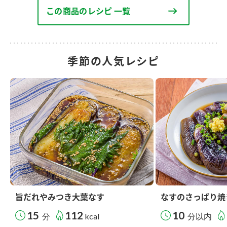
この商品のレシピ 一覧
季節の人気レシピ
旨だれやみつき大葉なす
なすのさっぱり焼
15
112
10
分
kcal
分以内