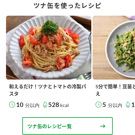
ツナ缶を使ったレシピ
和えるだけ！ツナとトマトの冷製パ
5分で簡単！豆苗
スタ
え
10
528
5
1
分以内
kcal
分以内
ツナ缶のレシピ一覧