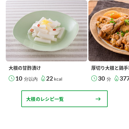
大根の甘酢漬け
厚切り大根と鶏手
10
22
30
37
分以内
kcal
分
大根のレシピ一覧