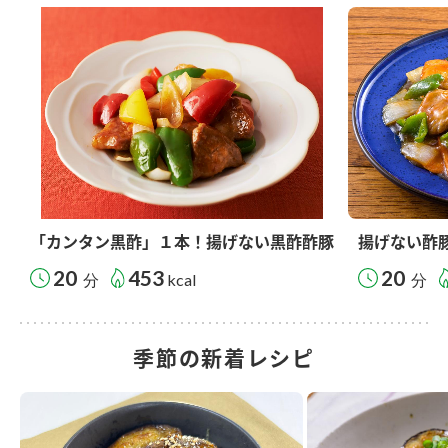
「カンタン黒酢」１本！揚げない黒酢酢豚
揚げない酢
20
453
20
分
kcal
分
季節の新着レシピ