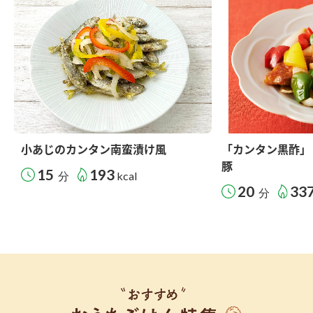
小あじのカンタン南蛮漬け風
「カンタン黒酢」
豚
15
193
分
kcal
20
33
分