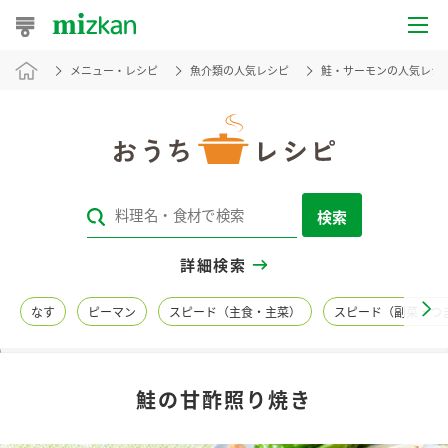
メニュー・レシピ
魚介類の人気レシピ
鮭・サーモンの人気レシ
おうちレシピ
おすすめレシピ
レシピ特集
検索
レシピカテゴリ一覧
詳細検索
商品からレシピを探す
なす
ピーマン
スピード（主食・主菜）
スピード（副菜・つ
レシピ名特集
鮭の甘酢照り焼き
商品情報