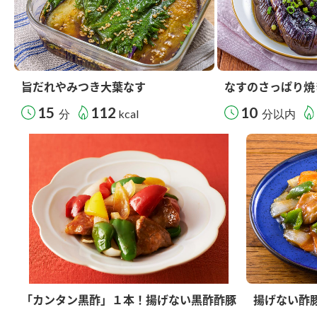
旨だれやみつき大葉なす
なすのさっぱり焼
15
112
10
分
kcal
分以内
「カンタン黒酢」１本！揚げない黒酢酢豚
揚げない酢