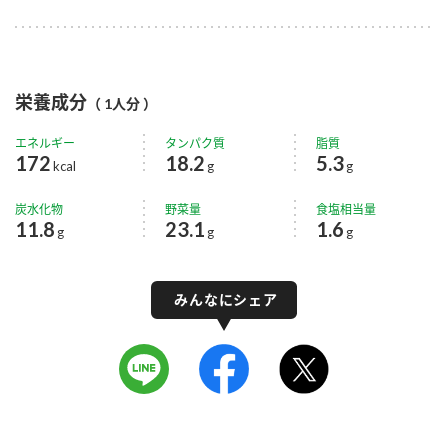
栄養成分
（ 1人分 ）
エネルギー
タンパク質
脂質
172
18.2
5.3
kcal
g
g
炭水化物
野菜量
食塩相当量
11.8
23.1
1.6
g
g
g