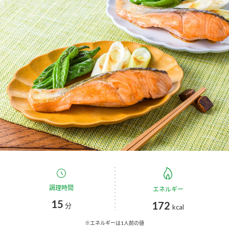
商品カテゴリ
新商品一覧
酢
調味酢
キャンペーン情報
お酢ドリンク
ぽん酢
ブランド・スペシャルサイト
ブランド・スペシャルサイト トップ
みりん風・料理酒
鍋用調味料
商品ブランドサイト
企業情報
Fibee（ファイビー）
国内事業概要
くらしプラ酢
つゆ
たれ
カンタン酢
ミツカングループについて
調理時間
エネルギー
お酢ドリンク
15
172
ミツカンを知る
企業理念
スープ
中華
分
kcal
味ぽん
※エネルギーは1人前の値
ぽん酢