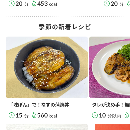
20
453
20
分
kcal
分
季節の新着レシピ
「味ぽん」で！なすの蒲焼丼
タレが決め手！無
15
560
10
分
kcal
分以内