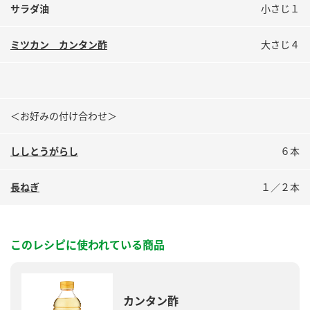
鍋奉行マニュアル
サラダ油
小さじ１
ミツカン公式通販
ミツカンのCM
キッザニア東京「ぽん酢工房」
ミツカン カンタン酢
大さじ４
ロングセラー商品 ＋ おすすめレシピ
人気商品 ＋ おすすめレシピ
＜お好みの付け合わせ＞
検索
ししとうがらし
６本
業務用サイト
ミツカングループについて
製造所固有記号一覧
長ねぎ
１／２本
このレシピに使われている商品
カンタン酢