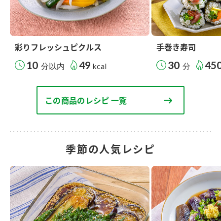
彩りフレッシュピクルス
手巻き寿司
10
49
30
45
分以内
kcal
分
この商品のレシピ 一覧
季節の人気レシピ