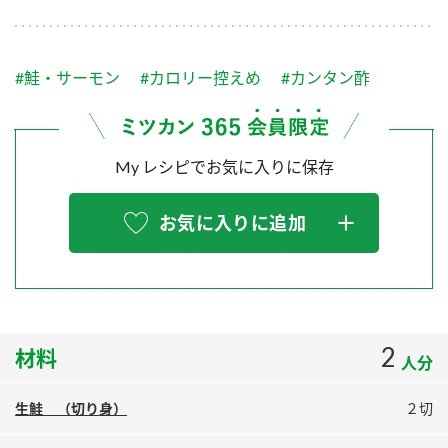
採用情報
環境への取り組み
かおりの蔵
ミツカンの歴史
クイック調味料
レモン果汁
ニュースリリース
つゆ
#鮭・サーモン
#カロリー控えめ
#カンタン酢
水の文化センター（アーカイブ）
鍋なび
ふりかけ
おすしの素
お客様相談センター
納豆のサイト
ZENB initiative
My レシピでお気に入りに保存
PIN印
お客様の声をいかしました
炊き込みご飯の素
米飯用調味液
三ツ判山吹
お気に入りに追加
販売終了製品のご案内
千夜
MIM（ミツカンミュージアム）
納豆
Fibee
よくあるご質問
スペシャルサイト
お酢を知ろう！
各部門が大切にしていること
お問い合わせ
2
材料
すしラボ
人分
地図から取り扱い店舗を探す
ぽん酢サワー
生鮭 （切り身）
２切
おいしさと健康への取り組み
納豆の豆知識