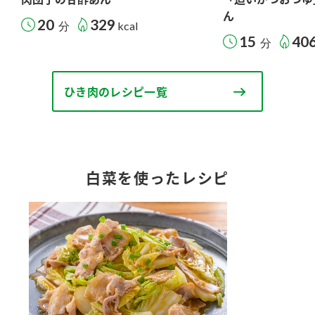
ん
20
329
分
kcal
15
40
分
ひき肉のレシピ一覧
白菜を使ったレシピ