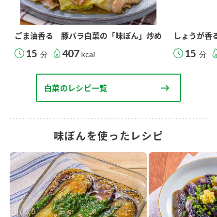
ごま油香る 豚バラ白菜の「味ぽん」炒め
しょうが香
15
407
15
分
kcal
分
白菜のレシピ一覧
味ぽんを使ったレシピ