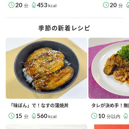
20
453
20
分
kcal
分
季節の新着レシピ
「味ぽん」で！なすの蒲焼丼
タレが決め手！無
15
560
10
分
kcal
分以内