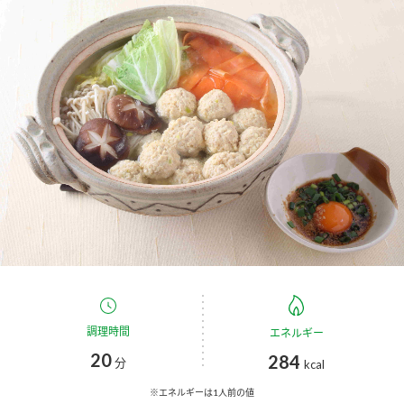
商品カテゴリ
新商品一覧
酢
調味酢
キャンペーン情報
お酢ドリンク
ぽん酢
ブランド・スペシャルサイト
ブランド・スペシャルサイト トップ
みりん風・料理酒
鍋用調味料
商品ブランドサイト
企業情報
Fibee（ファイビー）
国内事業概要
くらしプラ酢
つゆ
たれ
カンタン酢
ミツカングループについて
調理時間
エネルギー
お酢ドリンク
20
284
ミツカンを知る
企業理念
スープ
中華
分
kcal
味ぽん
※エネルギーは1人前の値
ぽん酢