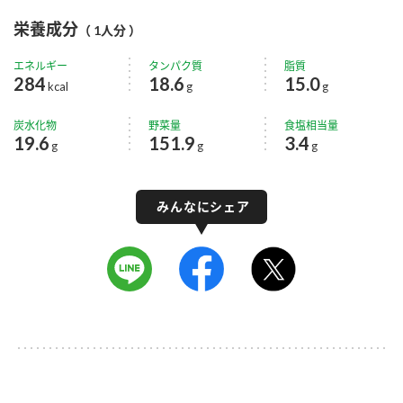
栄養成分
（ 1人分 ）
エネルギー
タンパク質
脂質
284
18.6
15.0
kcal
g
g
炭水化物
野菜量
食塩相当量
19.6
151.9
3.4
g
g
g