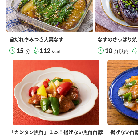
旨だれやみつき大葉なす
なすのさっぱり焼
15
112
10
分
kcal
分以内
「カンタン黒酢」１本！揚げない黒酢酢豚
揚げない酢