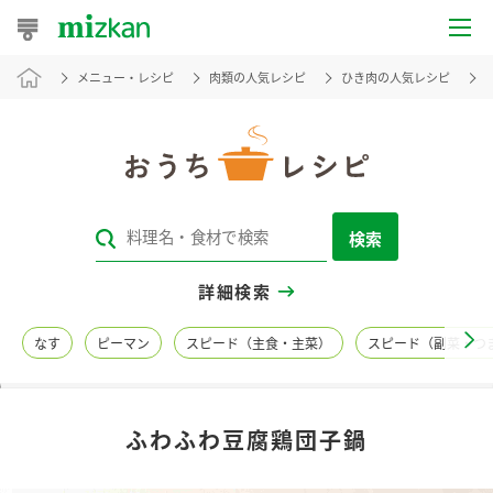
メニュー・レシピ
肉類の人気レシピ
ひき肉の人気レシピ
おうちレシピ
おすすめレシピ
レシピ特集
検索
レシピカテゴリ一覧
詳細検索
商品からレシピを探す
なす
ピーマン
スピード（主食・主菜）
スピード（副菜・つ
レシピ名特集
ふわふわ豆腐鶏団子鍋
商品情報