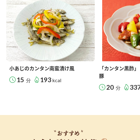
小あじのカンタン南蛮漬け風
「カンタン黒酢」
豚
15
193
分
kcal
20
33
分