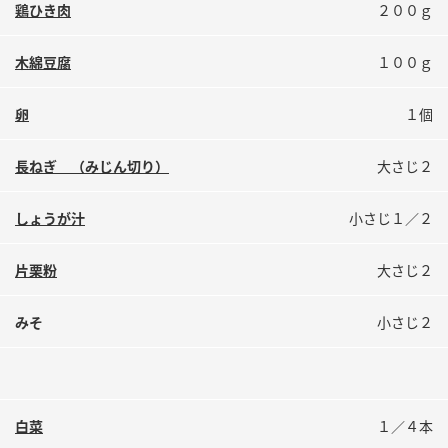
鶏ひき肉
２００ｇ
鍋奉行マニュアル
ミツカン公式通販
ミツカンのCM
キッザニア東京「ぽん酢工房」
木綿豆腐
１００ｇ
ロングセラー商品 ＋ おすすめレシピ
卵
１個
人気商品 ＋ おすすめレシピ
長ねぎ （みじん切り）
大さじ２
検索
しょうが汁
小さじ１／２
業務用サイト
ミツカングループについて
製造所固有記号一覧
片栗粉
大さじ２
みそ
小さじ２
白菜
１／４本