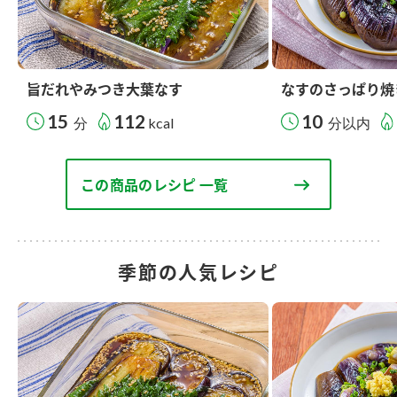
旨だれやみつき大葉なす
なすのさっぱり焼
15
112
10
分
kcal
分以内
この商品のレシピ 一覧
季節の人気レシピ