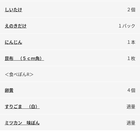
しいたけ
２個
えのきだけ
１パック
にんじん
１本
昆布 （５ｃｍ角）
１枚
＜食べぽんR＞
卵黄
４個
すりごま （白）
適量
ミツカン 味ぽん
適量