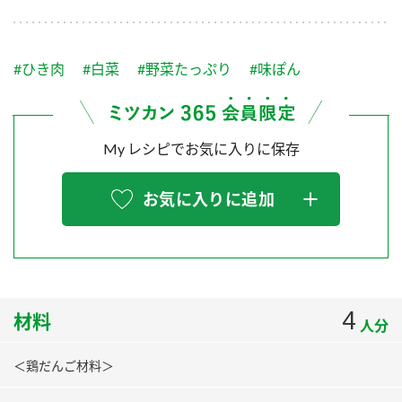
採用情報
環境への取り組み
かおりの蔵
ミツカンの歴史
クイック調味料
レモン果汁
ニュースリリース
つゆ
#ひき肉
#白菜
#野菜たっぷり
#味ぽん
水の文化センター（アーカイブ）
鍋なび
ふりかけ
おすしの素
お客様相談センター
納豆のサイト
My レシピでお気に入りに保存
ZENB initiative
PIN印
お客様の声をいかしました
炊き込みご飯の素
米飯用調味液
三ツ判山吹
お気に入りに追加
販売終了製品のご案内
千夜
MIM（ミツカンミュージアム）
納豆
Fibee
よくあるご質問
スペシャルサイト
お酢を知ろう！
各部門が大切にしていること
お問い合わせ
4
材料
すしラボ
人分
地図から取り扱い店舗を探す
ぽん酢サワー
＜鶏だんご材料＞
おいしさと健康への取り組み
納豆の豆知識