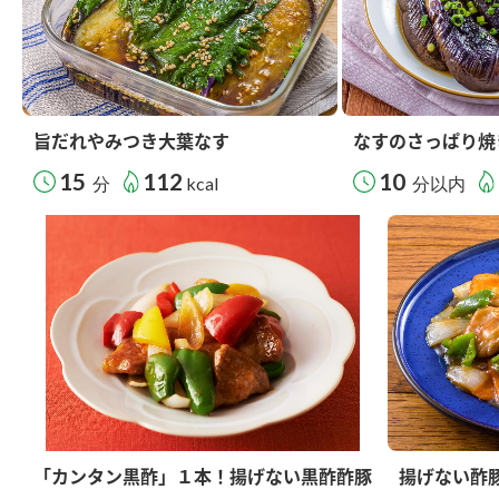
旨だれやみつき大葉なす
なすのさっぱり焼
15
112
10
分
kcal
分以内
「カンタン黒酢」１本！揚げない黒酢酢豚
揚げない酢