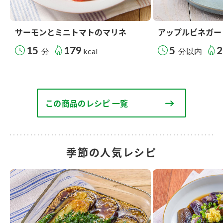
サーモンとミニトマトのマリネ
アップルビネガー
15
179
5
2
分
kcal
分以内
この商品のレシピ 一覧
季節の人気レシピ