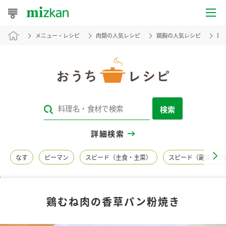
メニュー・レシピ
肉類の人気レシピ
鶏胸の人気レシピ
鶏
おうちレシピ
おすすめレシピ
レシピ特集
検索
レシピカテゴリ一覧
詳細検索
商品からレシピを探す
なす
ピーマン
スピード（主食・主菜）
スピード（副菜・つ
レシピ名特集
鶏むね肉の香草パン粉焼き
商品情報