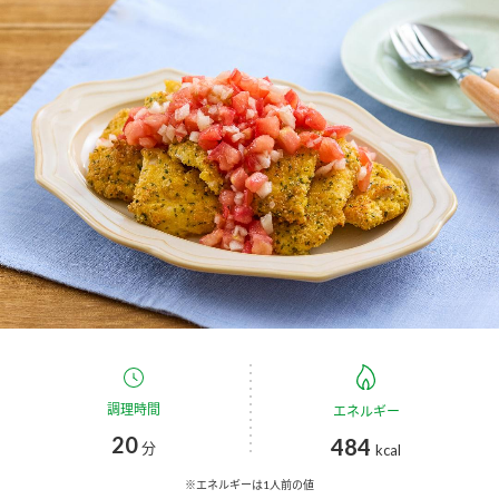
商品カテゴリ
新商品一覧
酢
調味酢
キャンペーン情報
お酢ドリンク
ぽん酢
ブランド・スペシャルサイト
ブランド・スペシャルサイト トップ
みりん風・料理酒
鍋用調味料
商品ブランドサイト
企業情報
Fibee（ファイビー）
国内事業概要
くらしプラ酢
つゆ
たれ
カンタン酢
ミツカングループについて
調理時間
エネルギー
お酢ドリンク
20
484
ミツカンを知る
企業理念
スープ
中華
分
kcal
味ぽん
※エネルギーは1人前の値
ぽん酢