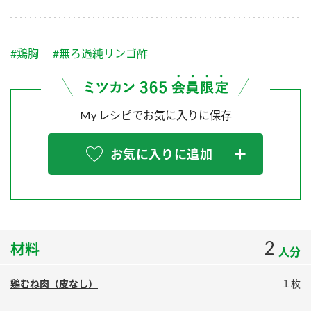
採用情報
環境への取り組み
かおりの蔵
ミツカンの歴史
クイック調味料
レモン果汁
ニュースリリース
つゆ
#鶏胸
#無ろ過純リンゴ酢
水の文化センター（アーカイブ）
鍋なび
ふりかけ
おすしの素
お客様相談センター
納豆のサイト
My レシピでお気に入りに保存
ZENB initiative
PIN印
お客様の声をいかしました
炊き込みご飯の素
米飯用調味液
三ツ判山吹
お気に入りに追加
販売終了製品のご案内
千夜
MIM（ミツカンミュージアム）
納豆
Fibee
よくあるご質問
スペシャルサイト
お酢を知ろう！
各部門が大切にしていること
お問い合わせ
2
材料
すしラボ
人分
地図から取り扱い店舗を探す
ぽん酢サワー
鶏むね肉（皮なし）
１枚
おいしさと健康への取り組み
納豆の豆知識