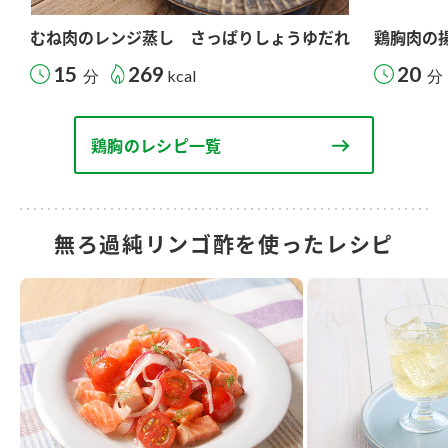
むね肉のレンジ蒸し さっぱりしょうゆだれ
鶏胸肉の
15
269
20
分
kcal
分
鶏胸のレシピ一覧
無ろ過純リンゴ酢を使ったレシピ