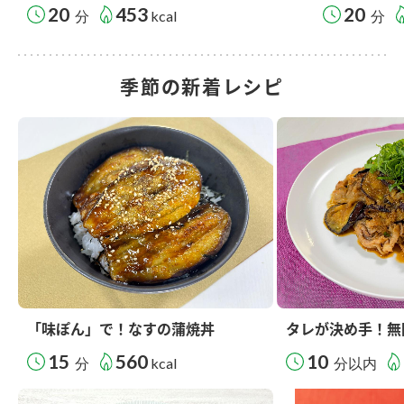
20
453
20
分
kcal
分
季節の新着レシピ
「味ぽん」で！なすの蒲焼丼
タレが決め手！無
15
560
10
分
kcal
分以内