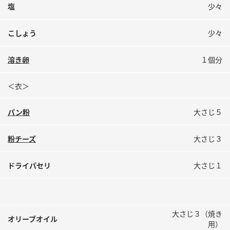
鍋奉行マニュアル
塩
少々
ミツカン公式通販
ミツカンのCM
キッザニア東京「ぽん酢工房」
こしょう
少々
ロングセラー商品 ＋ おすすめレシピ
溶き卵
１個分
人気商品 ＋ おすすめレシピ
＜衣＞
検索
パン粉
大さじ５
業務用サイト
ミツカングループについて
製造所固有記号一覧
粉チーズ
大さじ３
ドライパセリ
大さじ１
大さじ３（焼き
オリーブオイル
用）