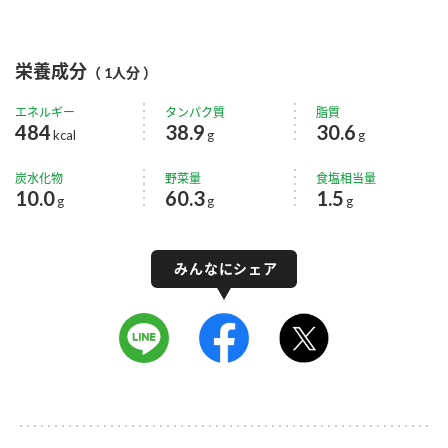
栄養成分
（ 1人分 ）
エネルギー
タンパク質
脂質
484
38.9
30.6
kcal
g
g
炭水化物
野菜量
食塩相当量
10.0
60.3
1.5
g
g
g