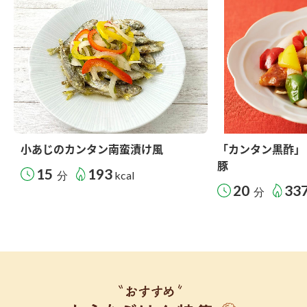
小あじのカンタン南蛮漬け風
「カンタン黒酢」
豚
15
193
分
kcal
20
33
分