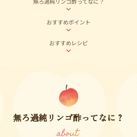
無ろ過純リンゴ酢ってなに？
採用情報
環境への取り組み
かおりの蔵
ミツカンの歴史
クイック調味料
レモン果汁
ニュースリリース
つゆ
おすすめポイント
水の文化センター（アーカイブ）
鍋なび
ふりかけ
おすしの素
お客様相談センター
おすすめレシピ
納豆のサイト
ZENB initiative
PIN印
お客様の声をいかしました
炊き込みご飯の素
米飯用調味液
三ツ判山吹
販売終了製品のご案内
千夜
MIM（ミツカンミュージアム）
納豆
Fibee
よくあるご質問
スペシャルサイト
お酢を知ろう！
各部門が大切にしていること
お問い合わせ
すしラボ
無ろ過純リンゴ酢ってなに？
地図から取り扱い店舗を探す
ぽん酢サワー
おいしさと健康への取り組み
納豆の豆知識