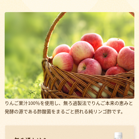
鍋奉行マニュアル
ミツカン公式通販
ミツカンのCM
キッザニア東京「ぽん酢工房」
ロングセラー商品 ＋ おすすめレシピ
人気商品 ＋ おすすめレシピ
検索
業務用サイト
ミツカングループについて
製造所固有記号一覧
りんご果汁100％を使用し、無ろ過製法でりんご本来の恵みと
発酵の源である酢酸菌をまるごと摂れる純リンゴ酢です。