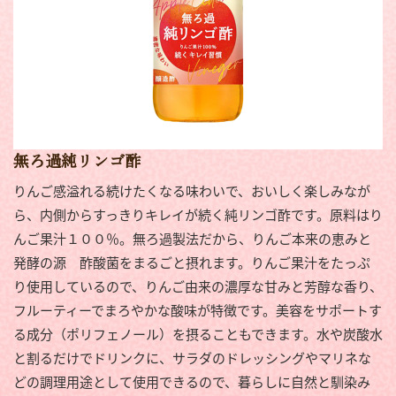
無ろ過純リンゴ酢
りんご感溢れる続けたくなる味わいで、おいしく楽しみなが
ら、内側からすっきりキレイが続く純リンゴ酢です。原​料はり
んご果汁１００％。無ろ過製法だから、りんご本来の恵みと
発酵の源 酢酸菌をまるごと摂れます。りんご果​汁をたっぷ
り使用しているので、りんご由来の濃厚な甘みと芳醇な香り、
フルーティーでまろやかな酸味が特徴です​。美容をサポートす
る成分（ポリフェノール）を摂ることもできます。水や炭酸水
と割るだけでドリンクに、サラダ​のドレッシングやマリネな
どの調理用途として使用できるので、暮らしに自然と馴染み