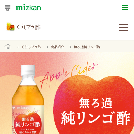
おうちレシピ
おすすめレシピ
くらしプラ酢
商品紹介
無ろ過純リンゴ酢
レシピ特集
レシピカテゴリ一覧
商品からレシピを探す
レシピ名特集
商品情報