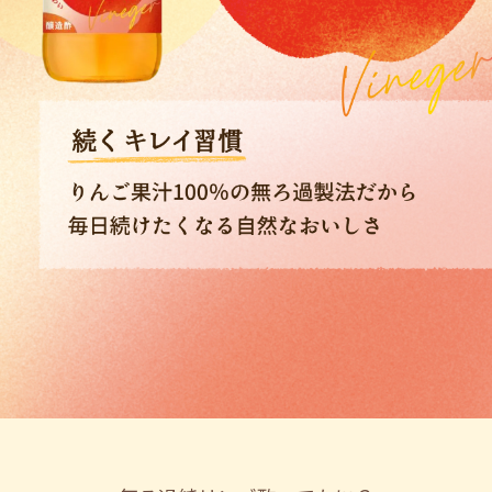
商品カテゴリ
新商品一覧
酢
調味酢
キャンペーン情報
お酢ドリンク
ぽん酢
ブランド・スペシャルサイト
ブランド・スペシャルサイト トップ
みりん風・料理酒
鍋用調味料
商品ブランドサイト
企業情報
Fibee（ファイビー）
国内事業概要
くらしプラ酢
つゆ
たれ
カンタン酢
ミツカングループについて
お酢ドリンク
ミツカンを知る
企業理念
スープ
中華
味ぽん
ぽん酢