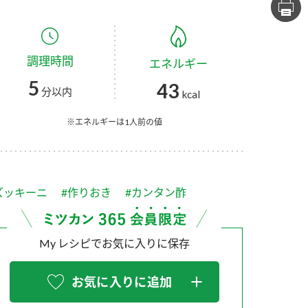
セプトをご紹介しま
た社会貢献
す。
ていまし
調理時間
エネルギー
大切にして
おいしさと健康への
け
おすしの素
炊き込みご飯の素
米飯用調味液
5
43
取り組み
分以内
kcal
ョン宣言」
ミツカンの研究成果と
た各部門の
おいしさと健康に役立
※エネルギーは1人前の値
ご紹介しま
つ情報をご紹介しま
す。
ズッキーニ
#作りおき
#カンタン酢
My レシピでお気に入りに保存
お気に入りに追加
お酢ドリンク
味ぽん
ぽん酢