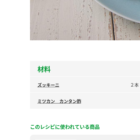
ー
お
材料
ズッキーニ
２本
ミツカン カンタン酢
このレシピに使われている商品