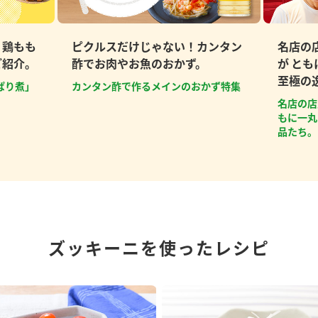
、鶏もも
ピクルスだけじゃない！カンタン
名店の
ご紹介。
酢でお肉やお魚のおかず。
が と
至極の
ぱり煮」
カンタン酢で作るメインのおかず特集
名店の店
もに一丸
品たち。
ズッキーニを使ったレシピ