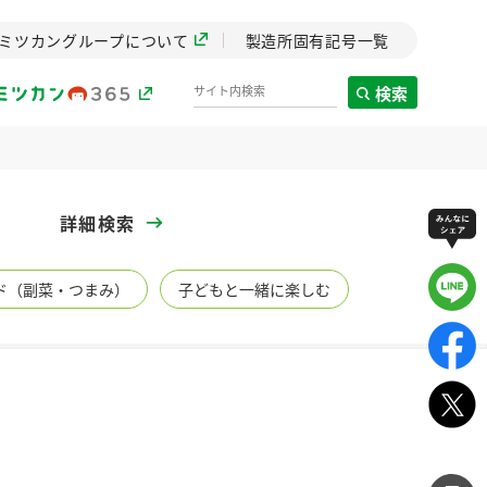
ミツカングループについて
製造所固有記号一覧
検索
製造所固有記号一覧
詳細検索
歴史
ド（副菜・つまみ）
子どもと一緒に楽しむ
までのミ
と挑戦の
します。
センター
ZENB initiative
イブ）
料理酒
鍋用調味料
つゆ
たれ
植物を可能な限りまる
ごと使ったZENBのコン
設立。「水」を