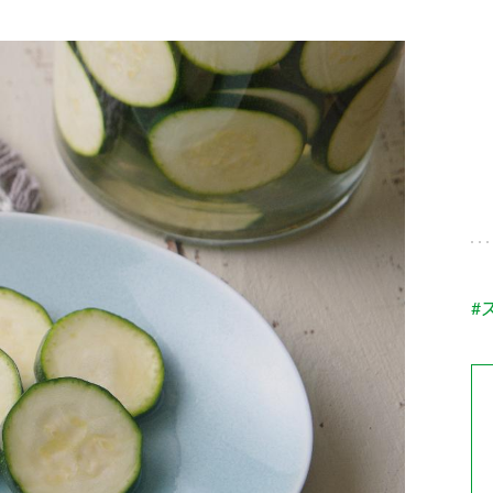
す。
テーマとし
活動を行っ
た。
MIM（ミツカンミュ
各部門が
スープ
中華
クイック調味料
レモン果汁
ふりか
ージアム）
いること
ミツカンの酢づくりの
「未来ビジ
歴史などが学べる体験
実現に向け
型博物館です。
取り組みを
す。
納豆
Fibee
キッザニア東京「ぽ
#
ん酢工房」
味ぽんやお酢について
楽しく学べるパビリオ
ンです。
ibee（ファイビ
くらしプラ酢
カンタン酢