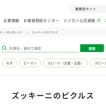
業務用サイト
企業情報
お客様相談センター
ミツカン公式通販
キーニの人気レシピ
ズッキーニのピクルス
ミツカングループについて
検索
企業理念
ミツカンの
なす
ピーマン
スピード（主食・主菜）
スピー
ミツカングループの企
創業から現在
業理念をご紹介しま
ツカンの変革
す。
歴史をご紹介
ご紹介します。
環境への取り組み
水の文化
ズッキーニのピクルス
（アーカ
酢
調味酢
お酢ドリンク
ぽん酢
みりん風・
ミツカンの環境への取
り組みをご紹介しま
1999年