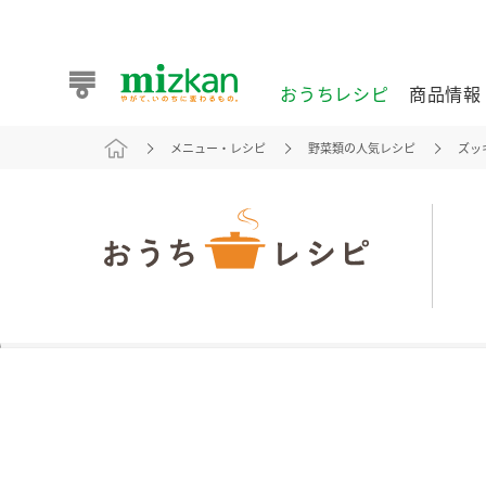
おうちレシピ
商品情報
メニュー・レシピ
野菜類の人気レシピ
ズッ
おうちレシピ
商品情報 トップ
企業情報 トップ
お客様相談センター トップ
ミツカン公式通販
業務用サイト
また食べたいが見つかる。ミツカンからのおすすめレシピを
おうちレシピ トップ