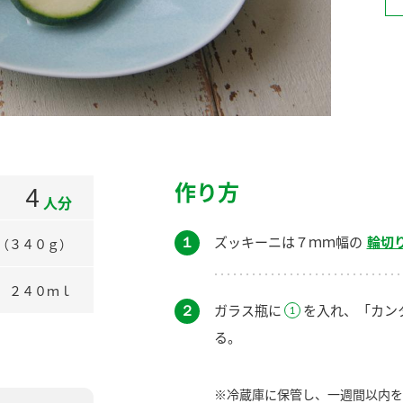
）
酢を知ろう！
すしラボ
ぽん酢サワー
作り方
4
人分
１
ズッキーニは７ｍｍ幅の
輪切
（３４０ｇ）
２４０ｍｌ
２
ガラス瓶に
を入れ、「カン
る。
※冷蔵庫に保管し、一週間以内を