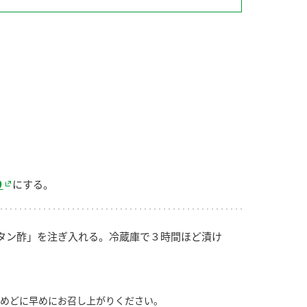
納豆の豆知識
鍋奉行マニュアル
ミツカンのCM
り
にする。
タン酢」を注ぎ入れる。冷蔵庫で３時間ほど漬け
めどに早めにお召し上がりください。