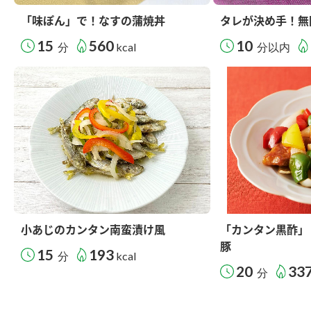
「味ぽん」で！なすの蒲焼丼
タレが決め手！無
15
560
10
分
kcal
分以内
小あじのカンタン南蛮漬け風
「カンタン黒酢」
豚
15
193
分
kcal
20
33
分