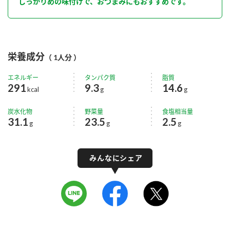
しっかりめの味付けで、おつまみにもおすすめです。
栄養成分
（ 1人分 ）
エネルギー
タンパク質
脂質
291
9.3
14.6
kcal
g
g
炭水化物
野菜量
食塩相当量
31.1
23.5
2.5
g
g
g