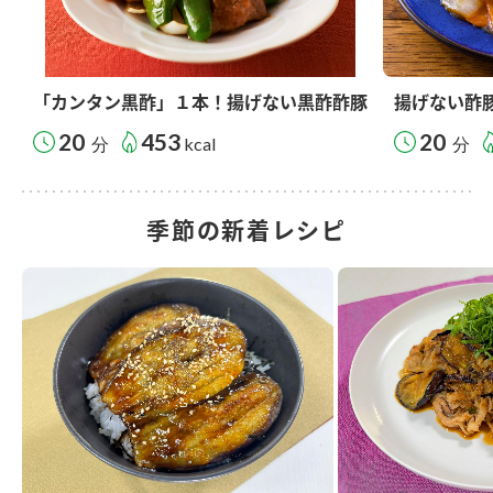
「カンタン黒酢」１本！揚げない黒酢酢豚
揚げない酢
20
453
20
分
kcal
分
季節の新着レシピ