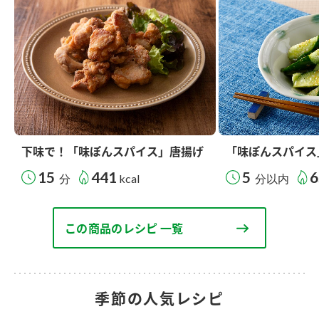
下味で！「味ぽんスパイス」唐揚げ
「味ぽんスパイス
15
441
5
6
分
kcal
分以内
この商品のレシピ 一覧
季節の人気レシピ