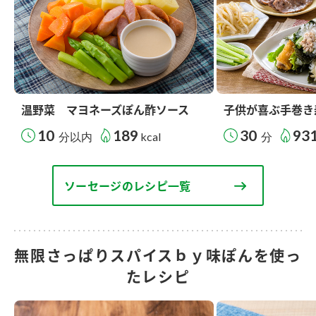
温野菜 マヨネーズぽん酢ソース
子供が喜ぶ手巻き
10
189
30
93
分以内
kcal
分
ソーセージのレシピ一覧
無限さっぱりスパイスｂｙ味ぽんを使っ
たレシピ