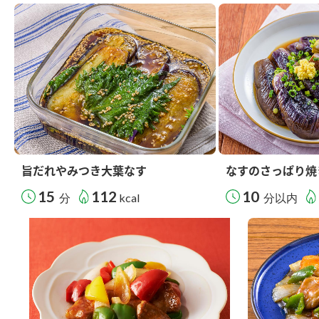
旨だれやみつき大葉なす
なすのさっぱり焼
15
112
10
分
kcal
分以内