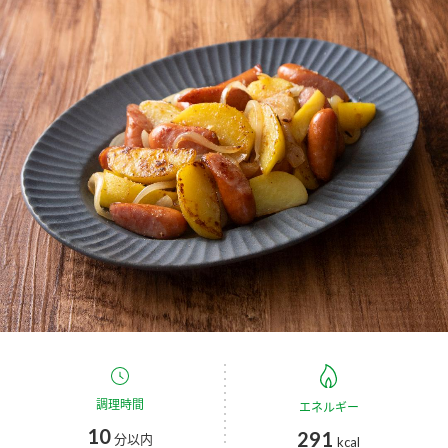
商品カテゴリ
新商品一覧
酢
調味酢
キャンペーン情報
お酢ドリンク
ぽん酢
ブランド・スペシャルサイト
ブランド・スペシャルサイト トップ
みりん風・料理酒
鍋用調味料
商品ブランドサイト
企業情報
Fibee（ファイビー）
国内事業概要
くらしプラ酢
つゆ
たれ
カンタン酢
ミツカングループについて
お酢ドリンク
ミツカンを知る
企業理念
スープ
中華
調理時間
エネルギー
味ぽん
10
291
分以内
kcal
ぽん酢