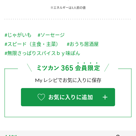
採用情報
環境への取り組み
※エネルギーは1人前の値
かおりの蔵
ミツカンの歴史
クイック調味料
レモン果汁
ニュースリリース
つゆ
水の文化センター（アーカイブ）
鍋なび
#じゃがいも
#ソーセージ
ふりかけ
おすしの素
お客様相談センター
納豆のサイト
#スピード（主食・主菜）
#おうち居酒屋
ZENB initiative
PIN印
#無限さっぱりスパイスｂｙ味ぽん
お客様の声をいかしました
炊き込みご飯の素
米飯用調味液
三ツ判山吹
販売終了製品のご案内
千夜
MIM（ミツカンミュージアム）
My レシピでお気に入りに保存
納豆
Fibee
よくあるご質問
スペシャルサイト
お気に入りに追加
お酢を知ろう！
各部門が大切にしていること
お問い合わせ
すしラボ
地図から取り扱い店舗を探す
ぽん酢サワー
おいしさと健康への取り組み
納豆の豆知識