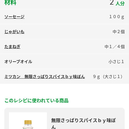
2
材料
人分
鍋奉行マニュアル
ミツカン公式通販
ミツカンのCM
キッザニア東京「ぽん酢工房」
ソーセージ
１００ｇ
ロングセラー商品 ＋ おすすめレシピ
じゃがいも
中２個
人気商品 ＋ おすすめレシピ
たまねぎ
中１／４個
検索
オリーブオイル
小さじ１
業務用サイト
ミツカングループについて
製造所固有記号一覧
ミツカン 無限さっぱりスパイスｂｙ味ぽん
９ｇ（大さじ１）
このレシピに使われている商品
無限さっぱりスパイスｂｙ味ぽ
ん