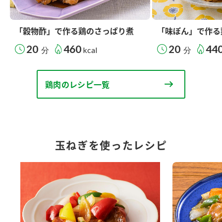
「穀物酢」で作る鶏のさっぱり煮
「味ぽん」で作る
20
460
20
44
分
kcal
分
鶏肉のレシピ一覧
玉ねぎを使ったレシピ