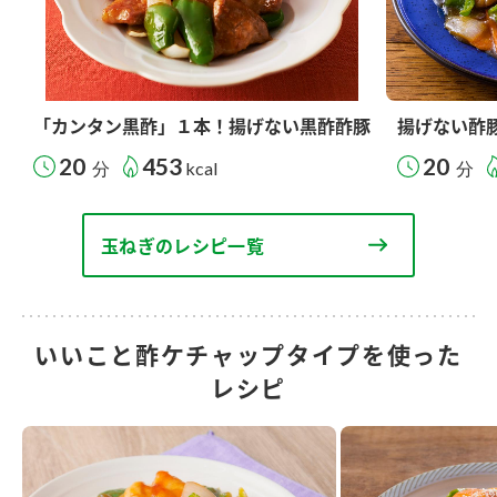
「カンタン黒酢」１本！揚げない黒酢酢豚
揚げない酢
20
453
20
分
kcal
分
玉ねぎのレシピ一覧
いいこと酢ケチャップタイプを使った
レシピ