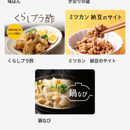
味ぽん
かおりの蔵
くらしプラ酢
ミツカン 納豆のサイト
鍋なび