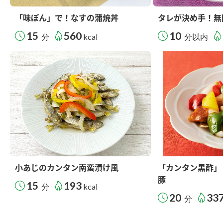
「味ぽん」で！なすの蒲焼丼
タレが決め手！無
15
560
10
分
kcal
分以内
小あじのカンタン南蛮漬け風
「カンタン黒酢」
豚
15
193
分
kcal
20
33
分