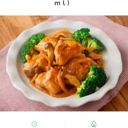
ｍｌ）
商品カテゴリ
新商品一覧
酢
調味酢
キャンペーン情報
お酢ドリンク
ぽん酢
ブランド・スペシャルサイト
ブランド・スペシャルサイト トップ
みりん風・料理酒
鍋用調味料
商品ブランドサイト
企業情報
Fibee（ファイビー）
国内事業概要
くらしプラ酢
つゆ
たれ
カンタン酢
ミツカングループについて
お酢ドリンク
ミツカンを知る
企業理念
スープ
中華
味ぽん
ぽん酢