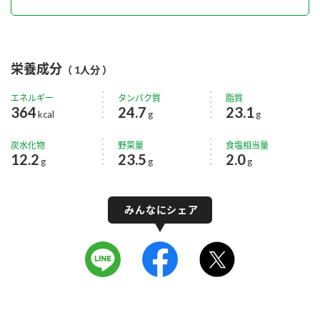
栄養成分
（ 1人分 ）
エネルギー
タンパク質
脂質
364
24.7
23.1
kcal
g
g
炭水化物
野菜量
食塩相当量
12.2
23.5
2.0
g
g
g