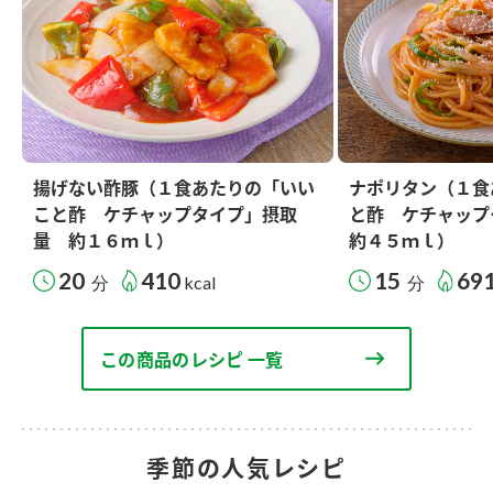
揚げない酢豚（１食あたりの「いい
ナポリタン（１食
こと酢 ケチャップタイプ」摂取
と酢 ケチャッ
量 約１６ｍｌ）
約４５ｍｌ）
20
410
15
69
分
kcal
分
この商品のレシピ 一覧
季節の人気レシピ