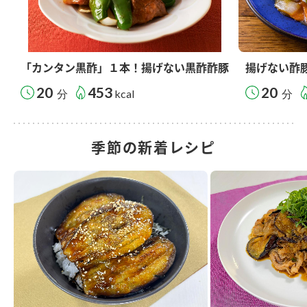
「カンタン黒酢」１本！揚げない黒酢酢豚
揚げない酢
20
453
20
分
kcal
分
季節の新着レシピ