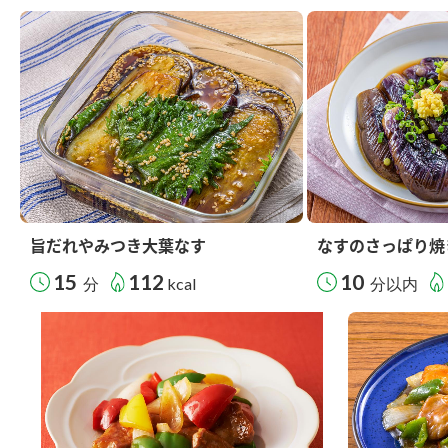
旨だれやみつき大葉なす
なすのさっぱり焼
15
112
10
分
kcal
分以内