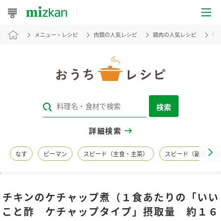
メニュー・レシピ
肉類の人気レシピ
鶏肉の人気レシピ
チ
おうちレシピ
おすすめレシピ
レシピ特集
検索
レシピカテゴリ一覧
詳細検索
商品からレシピを探す
なす
ピーマン
スピード（主食・主菜）
スピード（副菜・つ
レシピ名特集
チキンのケチャップ煮（１食あたりの「いい
商品情報
こと酢 ケチャップタイプ」摂取量 約１６