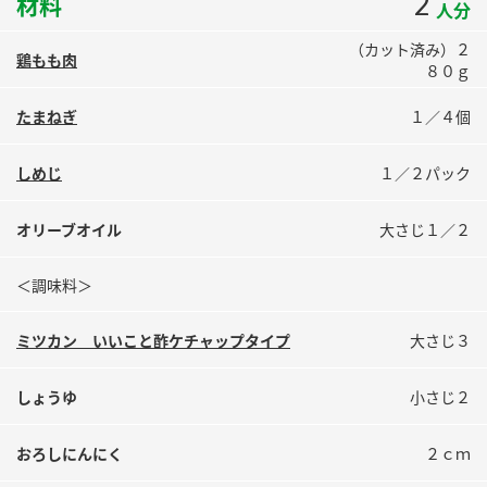
2
材料
人分
鍋奉行マニュアル
ミツカン公式通販
（カット済み）２
ミツカンのCM
キッザニア東京「ぽん酢工房」
鶏もも肉
８０ｇ
ロングセラー商品 ＋ おすすめレシピ
たまねぎ
１／４個
人気商品 ＋ おすすめレシピ
しめじ
１／２パック
検索
オリーブオイル
大さじ１／２
業務用サイト
ミツカングループについて
製造所固有記号一覧
＜調味料＞
ミツカン いいこと酢ケチャップタイプ
大さじ３
しょうゆ
小さじ２
おろしにんにく
２ｃｍ