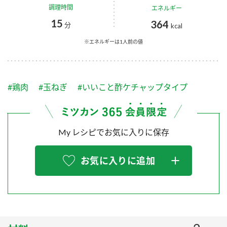
採用情報
環境への取り組み
調理時間
エネルギー
かおりの蔵
ミツカンの歴史
クイック調味料
レモン果汁
15
364
ニュースリリース
分
kcal
つゆ
水の文化センター（アーカイブ）
※エネルギーは1人前の値
鍋なび
ふりかけ
おすしの素
お客様相談センター
納豆のサイト
ZENB initiative
PIN印
#鶏肉
#玉ねぎ
#いいこと酢ケチャップタイプ
お客様の声をいかしました
炊き込みご飯の素
米飯用調味液
三ツ判山吹
販売終了製品のご案内
千夜
MIM（ミツカンミュージアム）
My レシピでお気に入りに保存
納豆
Fibee
よくあるご質問
スペシャルサイト
お気に入りに追加
お酢を知ろう！
各部門が大切にしていること
お問い合わせ
すしラボ
地図から取り扱い店舗を探す
ぽん酢サワー
おいしさと健康への取り組み
納豆の豆知識