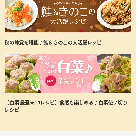
秋の味覚を堪能♪鮭＆きのこの大活躍レシピ
【白菜 厳選★13レシピ】食感も楽しめる♪白菜使い切り
レシピ