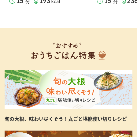
15
193
15
23
分
kcal
分
旬の大根、味わい尽くそう！丸ごと堪能使い切りレシピ