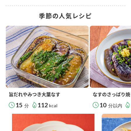
季節の人気レシピ
旨だれやみつき大葉なす
なすのさっぱり焼
15
112
10
分
kcal
分以内