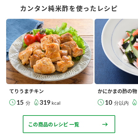
カンタン純米酢を使ったレシピ
てりうまチキン
かにかまの酢の物
15
319
10
分
kcal
分以内
この商品のレシピ 一覧