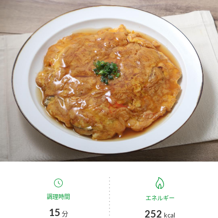
商品カテゴリ
新商品一覧
酢
調味酢
キャンペーン情報
お酢ドリンク
ぽん酢
ブランド・スペシャルサイト
ブランド・スペシャルサイト トップ
みりん風・料理酒
鍋用調味料
商品ブランドサイト
企業情報
Fibee（ファイビー）
国内事業概要
くらしプラ酢
つゆ
たれ
カンタン酢
ミツカングループについて
お酢ドリンク
ミツカンを知る
企業理念
スープ
中華
調理時間
エネルギー
味ぽん
15
252
分
kcal
ぽん酢