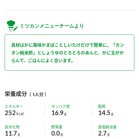
ミツカンメニューチームより
具材はかに風味かまぼことしいたけだけで簡単に。「カン
タン純米酢」としょうゆのとろとろのあんと、かに玉がか
らんで、ごはんによく合います。
栄養成分
（ 1人分 ）
エネルギー
タンパク質
脂質
252
16.9
14.5
kcal
g
g
炭水化物
野菜量
食塩相当量
11.7
0.0
2.7
g
g
g