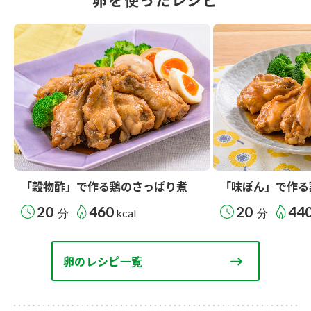
「穀物酢」で作る鶏のさっぱり煮
「味ぽん」で作る
20
460
20
44
分
kcal
分
卵のレシピ一覧