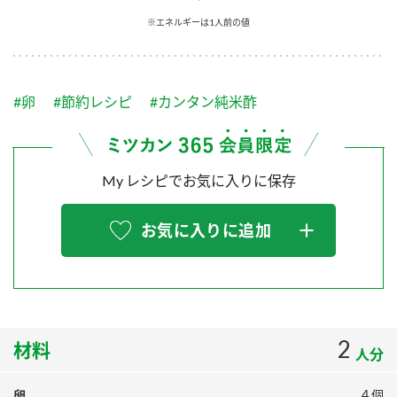
採用情報
環境への取り組み
※エネルギーは1人前の値
かおりの蔵
ミツカンの歴史
クイック調味料
レモン果汁
ニュースリリース
つゆ
水の文化センター（アーカイブ）
鍋なび
#卵
#節約レシピ
#カンタン純米酢
ふりかけ
おすしの素
お客様相談センター
納豆のサイト
ZENB initiative
PIN印
お客様の声をいかしました
炊き込みご飯の素
米飯用調味液
My レシピでお気に入りに保存
三ツ判山吹
販売終了製品のご案内
千夜
MIM（ミツカンミュージアム）
お気に入りに追加
納豆
Fibee
よくあるご質問
スペシャルサイト
お酢を知ろう！
各部門が大切にしていること
お問い合わせ
すしラボ
地図から取り扱い店舗を探す
2
ぽん酢サワー
材料
人分
おいしさと健康への取り組み
納豆の豆知識
卵
４個