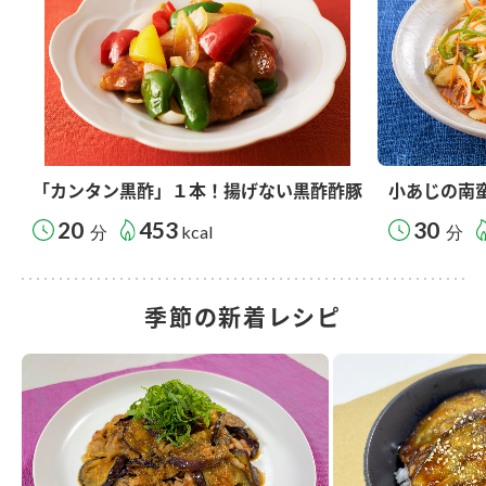
「カンタン黒酢」１本！揚げない黒酢酢豚
小あじの南
20
453
30
分
kcal
分
季節の新着レシピ