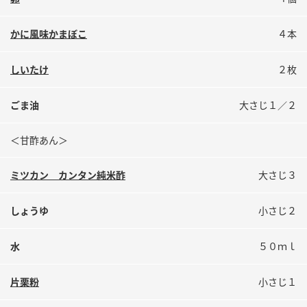
鍋奉行マニュアル
ミツカン公式通販
ミツカンのCM
キッザニア東京「ぽん酢工房」
かに風味かまぼこ
４本
ロングセラー商品 ＋ おすすめレシピ
しいたけ
２枚
人気商品 ＋ おすすめレシピ
ごま油
大さじ１／２
検索
＜甘酢あん＞
ミツカン カンタン純米酢
大さじ３
業務用サイト
ミツカングループについて
製造所固有記号一覧
しょうゆ
小さじ２
水
５０ｍｌ
片栗粉
小さじ１