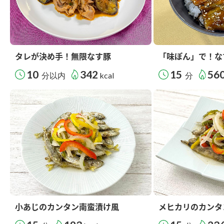
タレが決め手！無限なす豚
「味ぽん」で！な
10
342
15
56
分以内
kcal
分
小あじのカンタン南蛮漬け風
メヒカリのカンタ