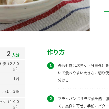
）
酢を知ろう！
すしラボ
ぽん酢サワー
作り方
2
人分
ト済（２８０
１
鶏もも肉は塩少々（分量外）を
ｇ）
いて食べやすい大きさに切り使
１株
分ける。
小１／２個
２
フライパンにサラダ油を熱し強
ック（１００
く。奥側に寄せ、手前にバター
ｇ）