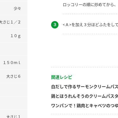
ロッコリーの順に炒めてから、
少々
大さじ１／２
３
<Ａ>を加え３分ほどふたをし
１０ｇ
１５０ｍｌ
大さじ６
関連レシピ
白だしで作るサーモンクリームパ
鶏とほうれんそうのクリームパス
ワンパンで！鶏肉とキャベツのつ
大さじ１