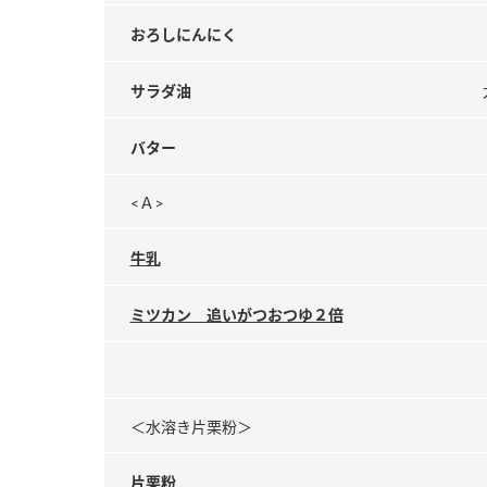
おろしにんにく
サラダ油
バター
<Ａ>
牛乳
ミツカン 追いがつおつゆ２倍
＜水溶き片栗粉＞
片栗粉