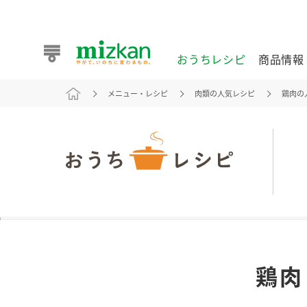
おうちレシピ
商品情報
メニュー・レシピ
肉類の人気レシピ
鶏肉の
おうちレシピ
商品情報 トップ
企業情報 トップ
お客様相談センター トップ
ミツカン公式通販
業務用サイト
また食べたいが見つかる。ミツカンからのおすすめレシピを
鶏肉
おうちレシピ トップ