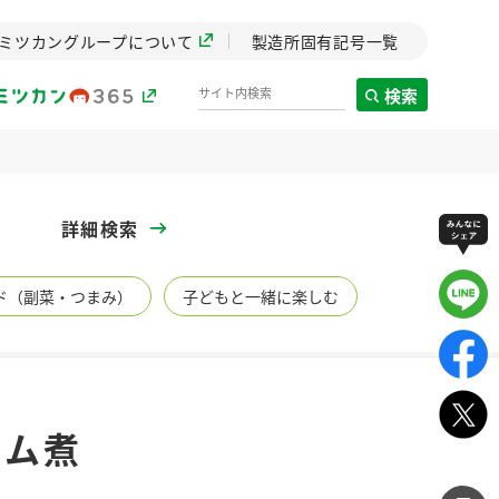
ミツカングループについて
製造所固有記号一覧
検索
製造所固有記号一覧
詳細検索
歴史
ド（副菜・つまみ）
子どもと一緒に楽しむ
までのミ
と挑戦の
します。
センター
ZENB initiative
ーム煮
イブ）
料理酒
鍋用調味料
つゆ
たれ
植物を可能な限りまる
ごと使ったZENBのコン
設立。「水」を