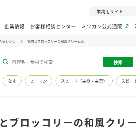
業務用サイト
企業情報
お客様相談センター
ミツカン公式通販
人気レシピ
鶏肉とブロッコリーの和風クリーム煮
ミツカングループについて
検索
企業理念
ミツカンの
なす
ピーマン
スピード（主食・主菜）
スピー
ミツカングループの企
創業から現在
業理念をご紹介しま
ツカンの変革
す。
歴史をご紹介
ご紹介します。
環境への取り組み
水の文化
とブロッコリーの和風クリ
（アーカ
酢
調味酢
お酢ドリンク
ぽん酢
みりん風・
ミツカンの環境への取
り組みをご紹介しま
1999年