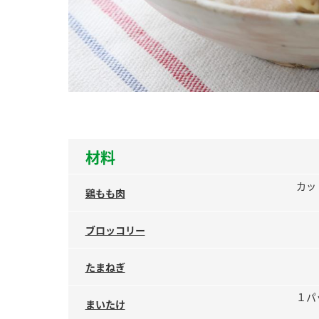
ー
お
材料
カッ
鶏もも肉
ブロッコリー
たまねぎ
１パ
まいたけ