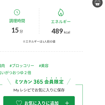
セプトをご紹介しま
た社会貢献
す。
ていまし
調理時間
エネルギー
大切にして
おいしさと健康への
け
おすしの素
炊き込みご飯の素
米飯用調味液
15
489
取り組み
分
kcal
ョン宣言」
ミツカンの研究成果と
た各部門の
おいしさと健康に役立
※エネルギーは1人前の値
ご紹介しま
つ情報をご紹介しま
す。
鶏肉
#ブロッコリー
#美容
追いがつおつゆ２倍
My レシピでお気に入りに保存
お酢ドリンク
味ぽん
ぽん酢
お気に入りに追加