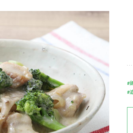
す。
テーマとし
活動を行っ
た。
MIM（ミツカンミュ
各部門が
スープ
中華
クイック調味料
レモン果汁
ふりか
ージアム）
いること
ミツカンの酢づくりの
「未来ビジ
歴史などが学べる体験
実現に向け
型博物館です。
取り組みを
す。
納豆
Fibee
キッザニア東京「ぽ
#
ん酢工房」
#
味ぽんやお酢について
楽しく学べるパビリオ
ンです。
ibee（ファイビ
くらしプラ酢
カンタン酢