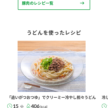
豚肉のレシピ一覧
うどんを使ったレシピ
「追いがつおつゆ」でクリーミー冷やし担々うどん
冷
15
406
分
kcal