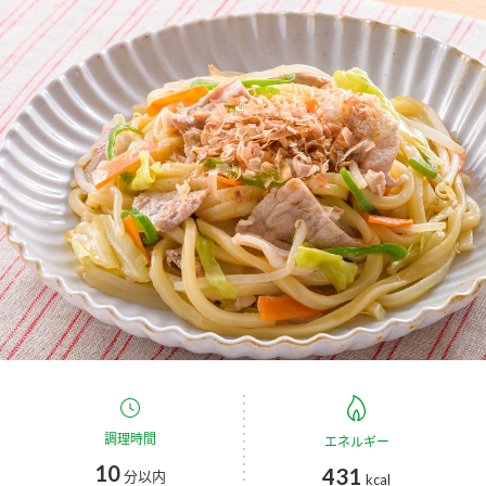
商品カテゴリ
新商品一覧
酢
調味酢
キャンペーン情報
お酢ドリンク
ぽん酢
ブランド・スペシャルサイト
ブランド・スペシャルサイト トップ
みりん風・料理酒
鍋用調味料
商品ブランドサイト
企業情報
Fibee（ファイビー）
国内事業概要
くらしプラ酢
つゆ
たれ
カンタン酢
ミツカングループについて
お酢ドリンク
ミツカンを知る
企業理念
スープ
中華
調理時間
エネルギー
味ぽん
10
431
分以内
kcal
ぽん酢