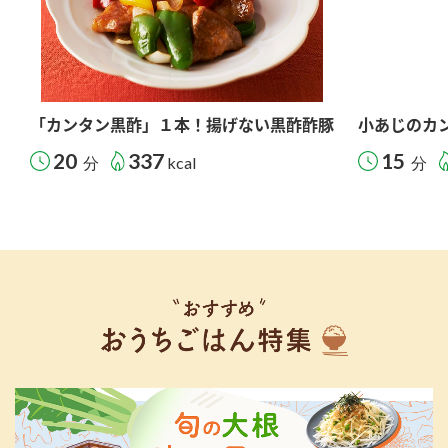
「カンタン黒酢」１本！揚げない黒酢酢豚
小あじのカ
20
337
15
分
kcal
分