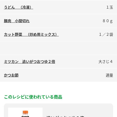
鍋奉行マニュアル
ミツカン公式通販
うどん （冷凍）
１玉
ミツカンのCM
キッザニア東京「ぽん酢工房」
豚肉 小間切れ
８０ｇ
ロングセラー商品 ＋ おすすめレシピ
人気商品 ＋ おすすめレシピ
カット野菜 （炒め用ミックス）
１／２袋
検索
ミツカン 追いがつおつゆ２倍
大さじ４
業務用サイト
ミツカングループについて
製造所固有記号一覧
かつお節
適量
このレシピに使われている商品