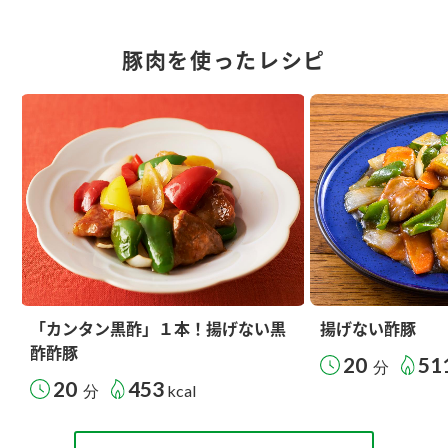
豚肉を使ったレシピ
「カンタン黒酢」１本！揚げない黒
揚げない酢豚
酢酢豚
20
51
分
20
453
分
kcal