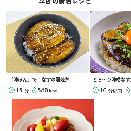
季節の新着レシピ
「味ぽん」で！なすの蒲焼丼
とろ～り味噌なす
15
560
10
分
kcal
分以内