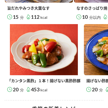
旨だれやみつき大葉なす
なすのさっぱり焼
15
112
10
分
kcal
分以内
「カンタン黒酢」１本！揚げない黒酢酢豚
揚げない酢
20
453
20
分
kcal
分