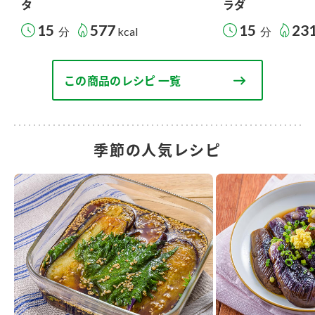
タ
ラダ
15
577
15
23
分
kcal
分
この商品のレシピ 一覧
季節の人気レシピ