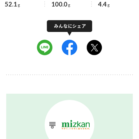
52.1
100.0
4.4
g
g
g