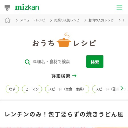
メニュー・レシピ
肉類の人気レシピ
豚肉の人気レシピ
レ
おうちレシピ
おすすめレシピ
レシピ特集
検索
レシピカテゴリ一覧
詳細検索
商品からレシピを探す
なす
ピーマン
スピード（主食・主菜）
スピード（副菜・つ
レシピ名特集
レンチンのみ！包丁要らずの焼きうどん風
商品情報