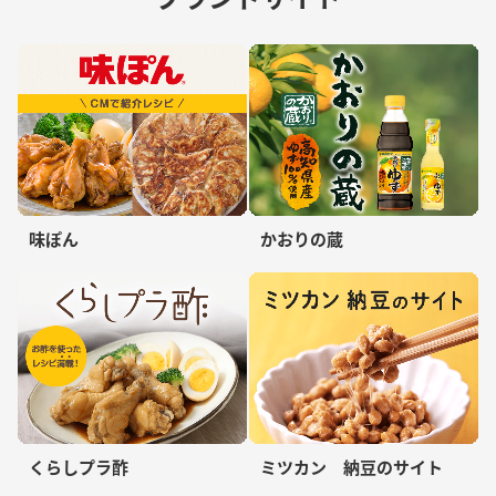
味ぽん
かおりの蔵
くらしプラ酢
ミツカン 納豆のサイト