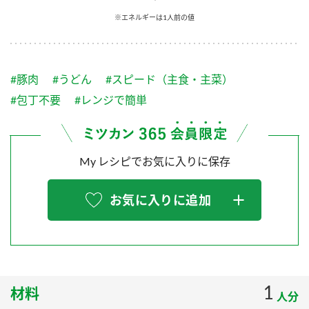
採用情報
環境への取り組み
※エネルギーは1人前の値
かおりの蔵
ミツカンの歴史
クイック調味料
レモン果汁
ニュースリリース
つゆ
水の文化センター（アーカイブ）
鍋なび
#豚肉
#うどん
#スピード（主食・主菜）
ふりかけ
おすしの素
お客様相談センター
納豆のサイト
#包丁不要
#レンジで簡単
ZENB initiative
PIN印
お客様の声をいかしました
炊き込みご飯の素
米飯用調味液
三ツ判山吹
My レシピでお気に入りに保存
販売終了製品のご案内
千夜
MIM（ミツカンミュージアム）
納豆
Fibee
よくあるご質問
お気に入りに追加
スペシャルサイト
お酢を知ろう！
各部門が大切にしていること
お問い合わせ
すしラボ
地図から取り扱い店舗を探す
ぽん酢サワー
おいしさと健康への取り組み
1
材料
納豆の豆知識
人分