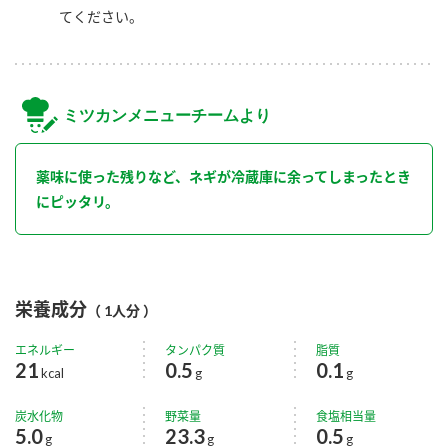
てください。
ミツカンメニューチームより
薬味に使った残りなど、ネギが冷蔵庫に余ってしまったとき
にピッタリ。
栄養成分
（ 1人分 ）
エネルギー
タンパク質
脂質
21
0.5
0.1
kcal
g
g
炭水化物
野菜量
食塩相当量
5.0
23.3
0.5
g
g
g