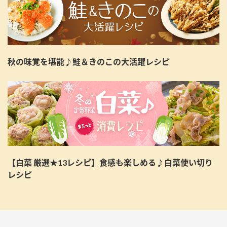
秋の味覚を堪能♪鮭＆きのこの大活躍レシピ
【白菜 厳選★13レシピ】食感も楽しめる♪白菜使い切り
レシピ