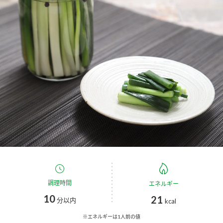
商品カテゴリ
新商品一覧
酢
調味酢
キャンペーン情報
お酢ドリンク
ぽん酢
ブランド・スペシャルサイト
ブランド・スペシャルサイト トップ
みりん風・料理酒
鍋用調味料
商品ブランドサイト
企業情報
Fibee（ファイビー）
国内事業概要
くらしプラ酢
つゆ
たれ
カンタン酢
ミツカングループについて
調理時間
エネルギー
お酢ドリンク
10
21
ミツカンを知る
企業理念
スープ
中華
分以内
kcal
味ぽん
※エネルギーは1人前の値
ぽん酢