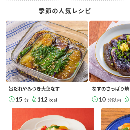
季節の人気レシピ
旨だれやみつき大葉なす
なすのさっぱり焼
15
112
10
分
kcal
分以内