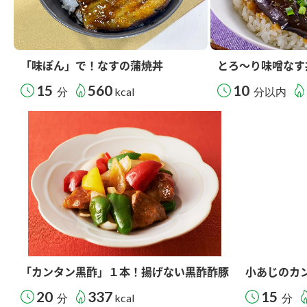
「味ぽん」で！なすの蒲焼丼
とろ～り味噌なす
15
560
10
分
kcal
分以内
「カンタン黒酢」１本！揚げない黒酢酢豚
小あじのカ
20
337
15
分
kcal
分