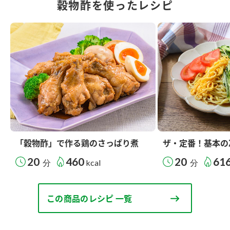
穀物酢を使ったレシピ
「穀物酢」で作る鶏のさっぱり煮
ザ・定番！基本の
20
460
20
61
分
kcal
分
この商品のレシピ 一覧