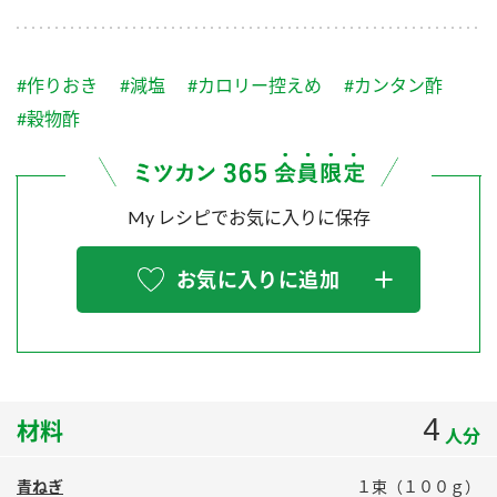
採用情報
環境への取り組み
かおりの蔵
ミツカンの歴史
クイック調味料
レモン果汁
ニュースリリース
つゆ
#作りおき
#減塩
#カロリー控えめ
#カンタン酢
水の文化センター（アーカイブ）
鍋なび
#穀物酢
ふりかけ
おすしの素
お客様相談センター
納豆のサイト
ZENB initiative
PIN印
お客様の声をいかしました
My レシピでお気に入りに保存
炊き込みご飯の素
米飯用調味液
三ツ判山吹
販売終了製品のご案内
千夜
MIM（ミツカンミュージアム）
お気に入りに追加
納豆
Fibee
よくあるご質問
スペシャルサイト
お酢を知ろう！
各部門が大切にしていること
お問い合わせ
すしラボ
4
材料
地図から取り扱い店舗を探す
ぽん酢サワー
人分
おいしさと健康への取り組み
納豆の豆知識
青ねぎ
１束（１００ｇ）