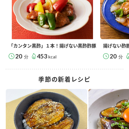
「カンタン黒酢」１本！揚げない黒酢酢豚
揚げない酢
20
453
20
分
kcal
分
季節の新着レシピ