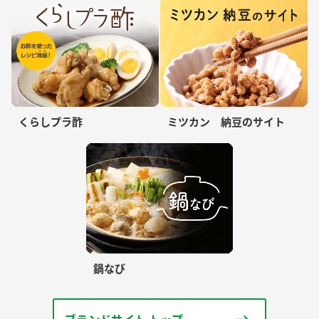
くらしプラ酢
ミツカン 納豆のサイト
鍋なび