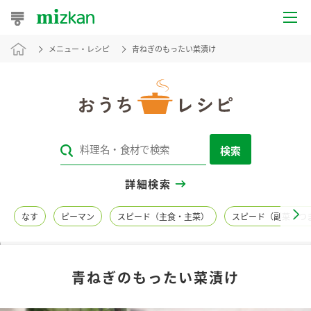
メニュー・レシピ
青ねぎのもったい菜漬け
おうちレシピ
おすすめレシピ
レシピ特集
検索
レシピカテゴリ一覧
詳細検索
商品からレシピを探す
なす
ピーマン
スピード（主食・主菜）
スピード（副菜・つ
レシピ名特集
青ねぎのもったい菜漬け
商品情報