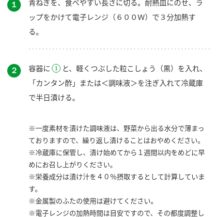
青ねぎを、食べやすい長さに切る。耐熱皿にのせ、ラ
１
ップをかけて電子レンジ（６００Ｗ）で３分加熱す
る。
容器に
と、軽くつぶした粒こしょう（黒）を入れ、
２
「カンタン酢」または＜調味液＞を注ぎ入れて冷蔵庫
で半日漬ける。
※一度素材を漬けた調味液は、野菜から出る水分で薄まっ
ておりますので、繰り返し漬けることはおやめください。
※冷蔵庫に保管し、漬け始めてから１週間以内をめどに早
めにお召し上がりください。
※栄養成分は漬け汁を４０％摂取するとして計算していま
す。
※金属製のふたの使用は避けてください。
※電子レンジの加熱時間は目安ですので、その都度調整し