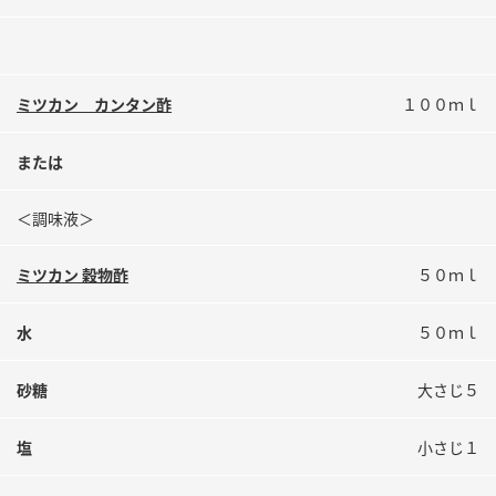
鍋奉行マニュアル
ミツカン公式通販
ミツカンのCM
キッザニア東京「ぽん酢工房」
ロングセラー商品 ＋ おすすめレシピ
ミツカン カンタン酢
１００ｍｌ
人気商品 ＋ おすすめレシピ
または
＜調味液＞
検索
ミツカン 穀物酢
５０ｍｌ
業務用サイト
ミツカングループについて
製造所固有記号一覧
水
５０ｍｌ
砂糖
大さじ５
塩
小さじ１