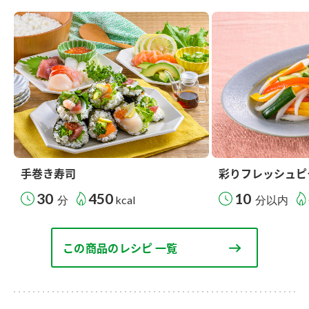
手巻き寿司
彩りフレッシュピ
30
450
10
分
kcal
分以内
この商品のレシピ 一覧