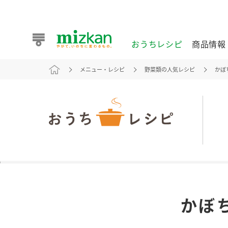
おうちレシピ
商品情報
メニュー・レシピ
野菜類の人気レシピ
かぼ
おうちレシピ
商品情報 トップ
企業情報 トップ
お客様相談センター トップ
ミツカン公式通販
業務用サイト
また食べたいが見つかる。ミツカンからのおすすめレシピを
かぼ
おうちレシピ トップ