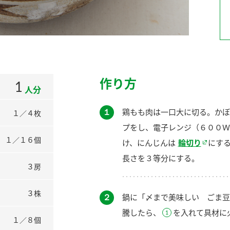
）
作り方
1
人分
酢を知ろう！
すしラボ
ぽん酢サワー
１
鶏もも肉は一口大に切る。かぼ
１／４枚
プをし、電子レンジ（６００Ｗ
１／１６個
け、にんじんは
輪切り
にす
長さを３等分にする。
３房
３株
２
鍋に「〆まで美味しい ごま豆
騰したら、
を入れて具材に
１／８個