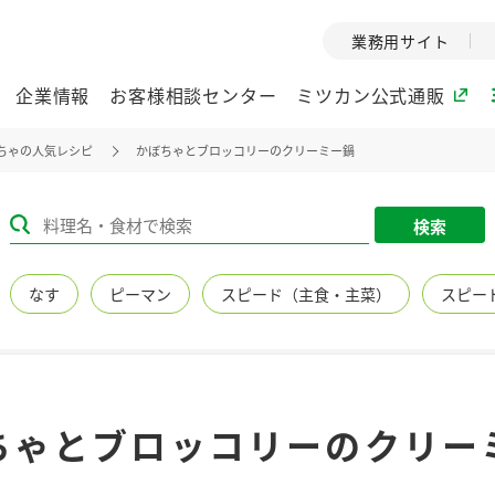
業務用サイト
企業情報
お客様相談センター
ミツカン公式通販
ちゃの人気レシピ
かぼちゃとブロッコリーのクリーミー鍋
ミツカングループについて
検索
企業理念
ミツカンの
なす
ピーマン
スピード（主食・主菜）
スピー
ミツカングループの企
創業から現在
業理念をご紹介しま
ツカンの変革
す。
歴史をご紹介
ご紹介します。
環境への取り組み
水の文化
ちゃとブロッコリーのクリー
（アーカ
酢
調味酢
お酢ドリンク
ぽん酢
みりん風・
ミツカンの環境への取
り組みをご紹介しま
1999年