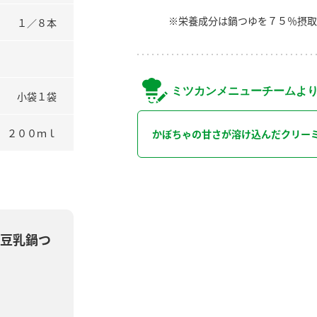
※栄養成分は鍋つゆを７５％摂取
１／８本
ミツカンメニューチームよ
小袋１袋
２００ｍｌ
かぼちゃの甘さが溶け込んだクリー
豆乳鍋つ