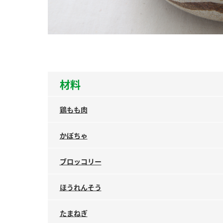
ー
材料
お
鶏もも肉
かぼちゃ
ブロッコリー
ほうれんそう
たまねぎ