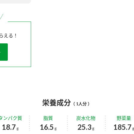
らえる！
栄養成分
（ 1人分 ）
タンパク質
脂質
炭水化物
野菜量
18.7
16.5
25.3
185.7
g
g
g