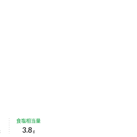
食塩相当量
3.8
g
g