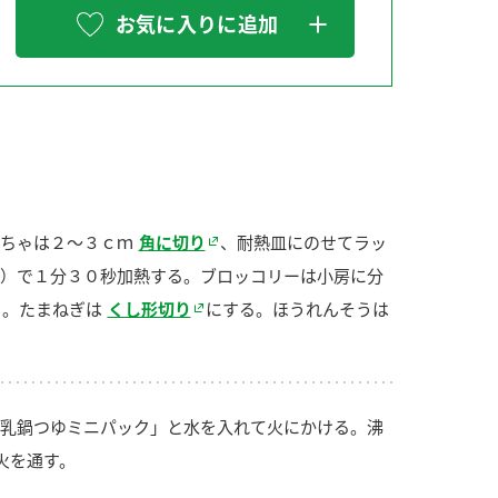
お気に入りに追加
納豆の豆知識
鍋奉行マニュアル
ミツカンのCM
ちゃは２～３ｃｍ
角に切り
、耐熱皿にのせてラッ
）で１分３０秒加熱する。ブロッコリーは小房に分
る。たまねぎは
くし形切り
にする。ほうれんそうは
乳鍋つゆミニパック」と水を入れて火にかける。沸
火を通す。