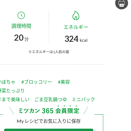
セプトをご紹介しま
た社会貢献
す。
ていまし
調理時間
エネルギー
大切にして
おいしさと健康への
け
おすしの素
炊き込みご飯の素
米飯用調味液
20
324
取り組み
分
kcal
ョン宣言」
ミツカンの研究成果と
た各部門の
おいしさと健康に役立
※エネルギーは1人前の値
ご紹介しま
つ情報をご紹介しま
す。
かぼちゃ
#ブロッコリー
#美容
野菜たっぷり
〆まで美味しい ごま豆乳鍋つゆ ミニパック
My レシピでお気に入りに保存
お酢ドリンク
味ぽん
ぽん酢