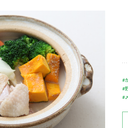
す。
テーマとし
活動を行っ
た。
MIM（ミツカンミュ
各部門が
スープ
中華
クイック調味料
レモン果汁
ふりか
ージアム）
いること
ミツカンの酢づくりの
「未来ビジ
歴史などが学べる体験
実現に向け
型博物館です。
取り組みを
す。
納豆
Fibee
キッザニア東京「ぽ
#
ん酢工房」
#
味ぽんやお酢について
楽しく学べるパビリオ
#
ンです。
ibee（ファイビ
くらしプラ酢
カンタン酢