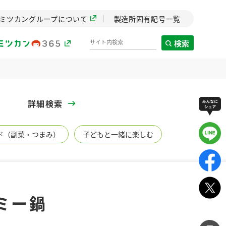
ミツカングループについて
製造所固有記号一覧
検索
製造所固有記号一覧
詳細検索
歴史
ド（副菜・つまみ）
子どもと一緒に楽しむ
までのミ
と挑戦の
します。
センター
ZENB initiative
ミー鍋
イブ）
料理酒
鍋用調味料
つゆ
たれ
植物を可能な限りまる
ごと使ったZENBのコン
設立。「水」を