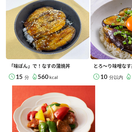
「味ぽん」で！なすの蒲焼丼
とろ～り味噌なす
15
560
10
分
kcal
分以内