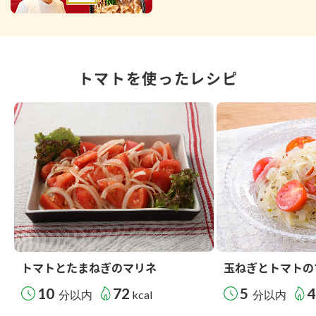
トマトを使ったレシピ
トマトとたまねぎのマリネ
玉ねぎとトマトの
10
72
5
4
分以内
kcal
分以内