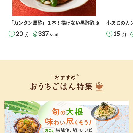
「カンタン黒酢」１本！揚げない黒酢酢豚
小あじのカ
20
337
15
分
kcal
分