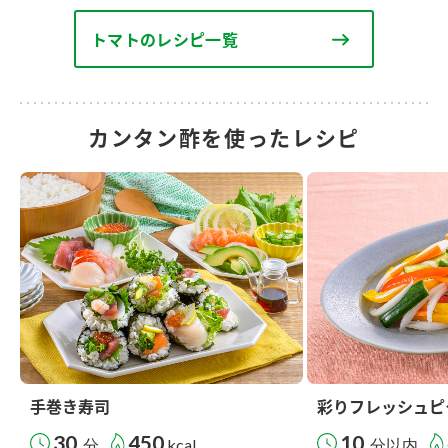
トマトのレシピ一覧
カンタン酢を使ったレシピ
手巻き寿司
彩りフレッシュピ
30
450
10
分
kcal
分以内