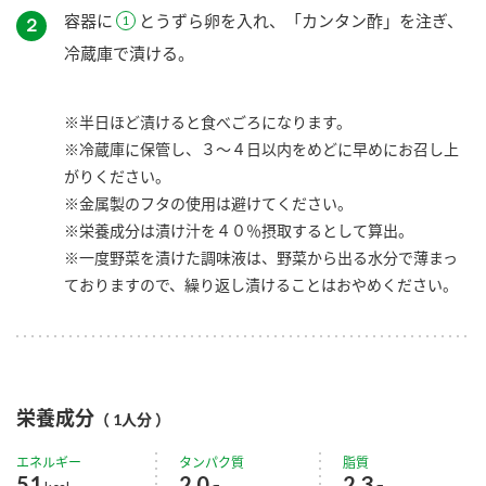
容器に
とうずら卵を入れ、「カンタン酢」を注ぎ、
２
冷蔵庫で漬ける。
※半日ほど漬けると食べごろになります。
※冷蔵庫に保管し、３～４日以内をめどに早めにお召し上
がりください。
※金属製のフタの使用は避けてください。
※栄養成分は漬け汁を４０％摂取するとして算出。
※一度野菜を漬けた調味液は、野菜から出る水分で薄まっ
ておりますので、繰り返し漬けることはおやめください。
栄養成分
（ 1人分 ）
エネルギー
タンパク質
脂質
51
2.0
2.3