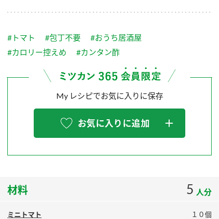
採用情報
環境への取り組み
かおりの蔵
ミツカンの歴史
クイック調味料
レモン果汁
ニュースリリース
つゆ
#トマト
#包丁不要
#おうち居酒屋
水の文化センター（アーカイブ）
鍋なび
#カロリー控えめ
#カンタン酢
ふりかけ
おすしの素
お客様相談センター
納豆のサイト
ZENB initiative
PIN印
お客様の声をいかしました
My レシピでお気に入りに保存
炊き込みご飯の素
米飯用調味液
三ツ判山吹
販売終了製品のご案内
千夜
MIM（ミツカンミュージアム）
お気に入りに追加
納豆
Fibee
よくあるご質問
スペシャルサイト
お酢を知ろう！
各部門が大切にしていること
お問い合わせ
すしラボ
5
材料
地図から取り扱い店舗を探す
ぽん酢サワー
人分
おいしさと健康への取り組み
納豆の豆知識
ミニトマト
１０個