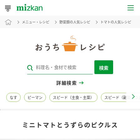
メニュー・レシピ
野菜類の人気レシピ
トマトの人気レシピ
おうちレシピ
おすすめレシピ
レシピ特集
検索
レシピカテゴリ一覧
詳細検索
商品からレシピを探す
なす
ピーマン
スピード（主食・主菜）
スピード（副菜・つ
レシピ名特集
ミニトマトとうずらのピクルス
商品情報