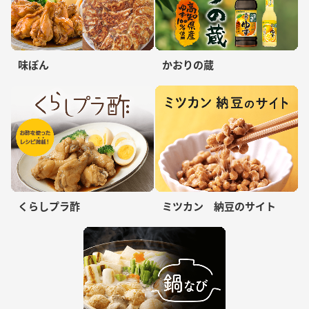
味ぽん
かおりの蔵
くらしプラ酢
ミツカン 納豆のサイト