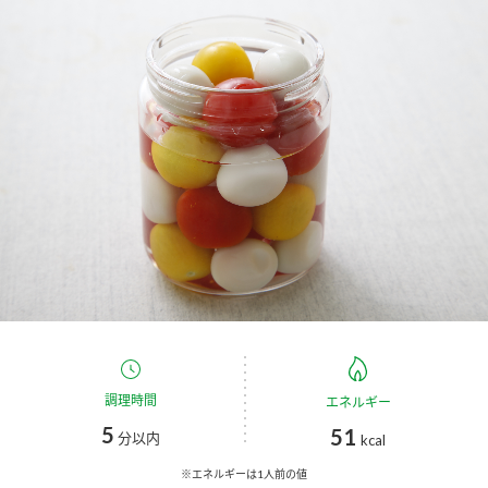
商品カテゴリ
新商品一覧
酢
調味酢
キャンペーン情報
お酢ドリンク
ぽん酢
ブランド・スペシャルサイト
ブランド・スペシャルサイト トップ
みりん風・料理酒
鍋用調味料
商品ブランドサイト
企業情報
Fibee（ファイビー）
国内事業概要
くらしプラ酢
つゆ
たれ
カンタン酢
ミツカングループについて
調理時間
エネルギー
お酢ドリンク
5
51
ミツカンを知る
企業理念
スープ
中華
分以内
kcal
味ぽん
※エネルギーは1人前の値
ぽん酢