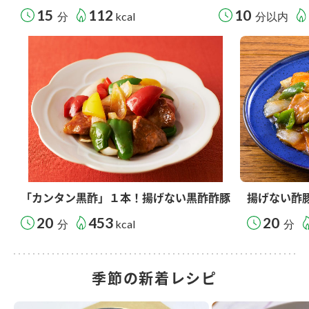
15
112
10
分
kcal
分以内
「カンタン黒酢」１本！揚げない黒酢酢豚
揚げない酢
20
453
20
分
kcal
分
季節の新着レシピ