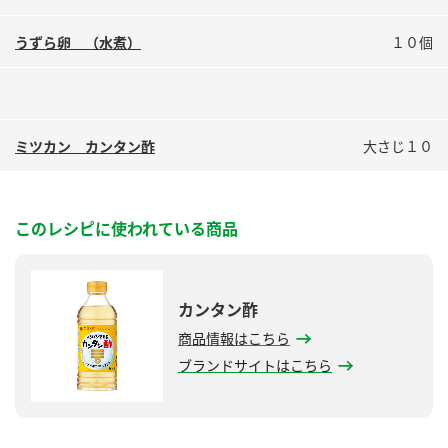
鍋奉行マニュアル
ミツカン公式通販
うずら卵 （水煮）
１０個
ミツカンのCM
キッザニア東京「ぽん酢工房」
ロングセラー商品 ＋ おすすめレシピ
人気商品 ＋ おすすめレシピ
ミツカン カンタン酢
大さじ１０
検索
このレシピに使われている商品
業務用サイト
ミツカングループについて
製造所固有記号一覧
カンタン酢
商品情報はこちら
ブランドサイトはこちら