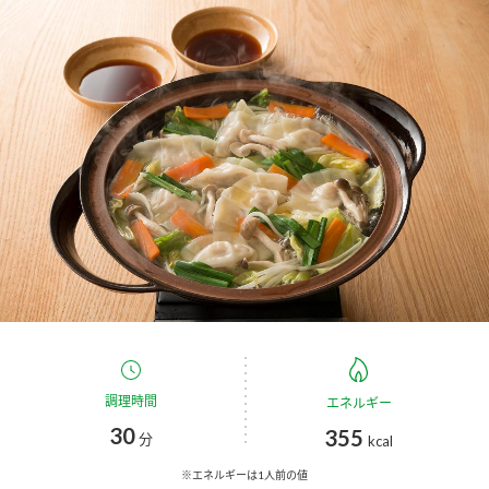
商品カテゴリ
新商品一覧
酢
調味酢
キャンペーン情報
お酢ドリンク
ぽん酢
ブランド・スペシャルサイト
ブランド・スペシャルサイト トップ
みりん風・料理酒
鍋用調味料
商品ブランドサイト
企業情報
Fibee（ファイビー）
国内事業概要
くらしプラ酢
つゆ
たれ
カンタン酢
ミツカングループについて
調理時間
エネルギー
お酢ドリンク
30
355
ミツカンを知る
企業理念
スープ
中華
分
kcal
味ぽん
※エネルギーは1人前の値
ぽん酢