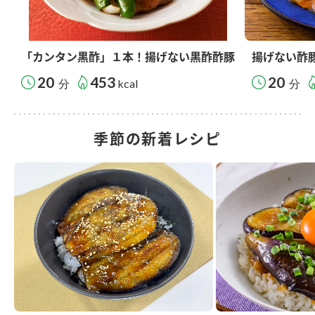
「カンタン黒酢」１本！揚げない黒酢酢豚
揚げない酢
20
453
20
分
kcal
分
季節の新着レシピ