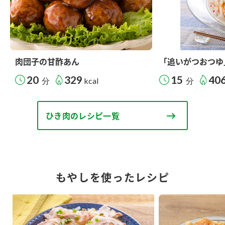
肉団子の甘酢あん
「追いがつおつゆ
20
329
15
40
分
kcal
分
ひき肉のレシピ一覧
もやしを使ったレシピ