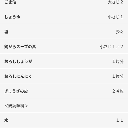
ごま油
大さじ２
しょうゆ
小さじ１
塩
少々
鶏がらスープの素
小さじ１／２
おろししょうが
１片分
おろしにんにく
１片分
ぎょうざの皮
２４枚
＜鍋調味料＞
水
１Ｌ