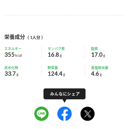
栄養成分
（ 1人分 ）
エネルギー
タンパク質
脂質
355
16.8
17.0
kcal
g
g
炭水化物
野菜量
食塩相当量
33.7
124.4
4.6
g
g
g