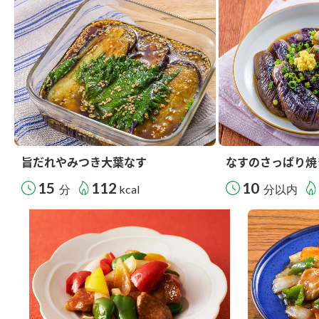
旨だれやみつき大葉なす
なすのさっぱり焼
15
112
10
分
kcal
分以内