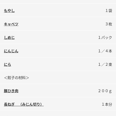
鍋奉行マニュアル
ミツカン公式通販
もやし
１袋
ミツカンのCM
キッザニア東京「ぽん酢工房」
ロングセラー商品 ＋ おすすめレシピ
キャベツ
３枚
人気商品 ＋ おすすめレシピ
しめじ
１パック
にんじん
１／４本
検索
にら
１／２束
業務用サイト
ミツカングループについて
製造所固有記号一覧
＜餃子の材料＞
豚ひき肉
２００ｇ
長ねぎ （みじん切り）
１本分