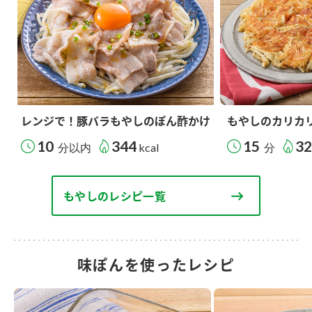
レンジで！豚バラもやしのぽん酢かけ
もやしのカリカ
10
344
15
3
分以内
kcal
分
もやしのレシピ一覧
味ぽんを使ったレシピ