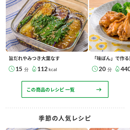
旨だれやみつき大葉なす
「味ぽん」で作る
15
112
20
44
分
kcal
分
この商品のレシピ 一覧
季節の人気レシピ