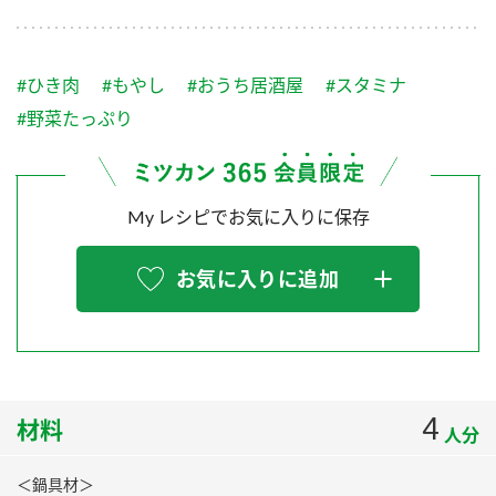
採用情報
環境への取り組み
かおりの蔵
ミツカンの歴史
クイック調味料
レモン果汁
ニュースリリース
つゆ
#ひき肉
#もやし
#おうち居酒屋
#スタミナ
水の文化センター（アーカイブ）
鍋なび
#野菜たっぷり
ふりかけ
おすしの素
お客様相談センター
納豆のサイト
ZENB initiative
PIN印
お客様の声をいかしました
My レシピでお気に入りに保存
炊き込みご飯の素
米飯用調味液
三ツ判山吹
販売終了製品のご案内
千夜
MIM（ミツカンミュージアム）
お気に入りに追加
納豆
Fibee
よくあるご質問
スペシャルサイト
お酢を知ろう！
各部門が大切にしていること
お問い合わせ
すしラボ
4
材料
地図から取り扱い店舗を探す
ぽん酢サワー
人分
おいしさと健康への取り組み
納豆の豆知識
＜鍋具材＞