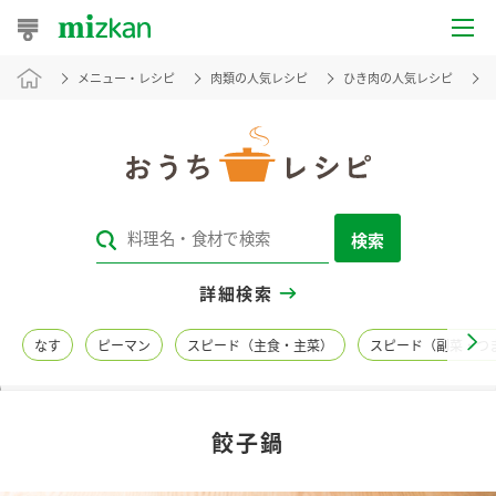
メニュー・レシピ
肉類の人気レシピ
ひき肉の人気レシピ
おうちレシピ
おすすめレシピ
レシピ特集
検索
レシピカテゴリ一覧
詳細検索
商品からレシピを探す
なす
ピーマン
スピード（主食・主菜）
スピード（副菜・つ
レシピ名特集
餃子鍋
商品情報