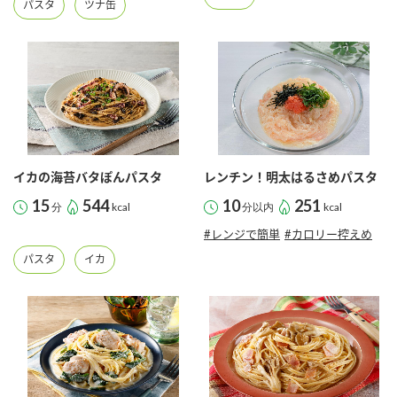
パスタ
ツナ缶
鍋奉行マニュアル
ミツカン公式通販
ミツカンのCM
キッザニア東京「ぽん酢工房」
ロングセラー商品 ＋ おすすめレシピ
人気商品 ＋ おすすめレシピ
イカの海苔バタぽんパスタ
レンチン！明太はるさめパスタ
検索
15
544
10
251
分
kcal
分以内
kcal
業務用サイト
ミツカングループについて
製造所固有記号一覧
#レンジで簡単
#カロリー控えめ
パスタ
イカ