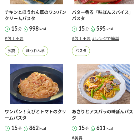
チキンとほうれん草のワンパン
バター香る「味ぽんスパイス」
クリームパスタ
パスタ
15
998
15
595
分
kcal
分
kcal
#包丁不要
#包丁不要
#レンジで簡単
鶏肉
ほうれん草
パスタ
ワンパン！えびとトマトのクリ
あさりとアスパラの味ぽんパス
ームパスタ
タ
15
862
15
611
分
kcal
分
kcal
#美容