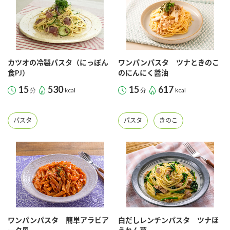
カツオの冷製パスタ（にっぽん
ワンパンパスタ ツナときのこ
食PJ）
のにんにく醤油
15
530
15
617
分
kcal
分
kcal
パスタ
パスタ
きのこ
ワンパンパスタ 簡単アラビア
白だしレンチンパスタ ツナほ