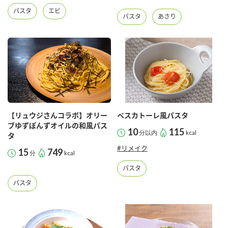
パスタ
エビ
パスタ
あさり
【リュウジさんコラボ】オリー
ペスカトーレ風パスタ
ブゆずぽんずオイルの和風パス
10
115
分以内
kcal
タ
#リメイク
15
749
分
kcal
パスタ
パスタ