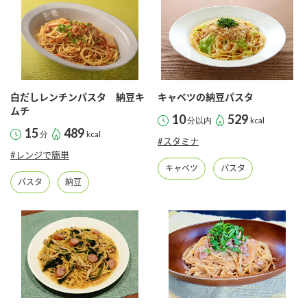
商品カテゴリ
新商品一覧
酢
調味酢
キャンペーン情報
白だしレンチンパスタ 納豆キ
キャベツの納豆パスタ
お酢ドリンク
ぽん酢
ブランド・スペシャルサイト
ムチ
10
529
分以内
kcal
15
489
分
kcal
#スタミナ
ブランド・スペシャルサイト トップ
#レンジで簡単
みりん風・料理酒
鍋用調味料
商品ブランドサイト
キャベツ
パスタ
企業情報
パスタ
納豆
Fibee（ファイビー）
国内事業概要
くらしプラ酢
つゆ
たれ
カンタン酢
ミツカングループについて
お酢ドリンク
ミツカンを知る
企業理念
スープ
中華
味ぽん
ぽん酢