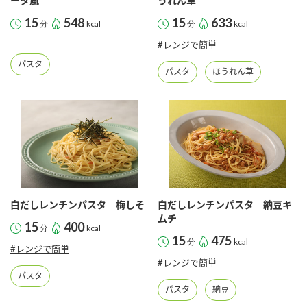
ータ風
うれん草
15
548
15
633
分
kcal
分
kcal
#レンジで簡単
パスタ
パスタ
ほうれん草
白だしレンチンパスタ 梅しそ
白だしレンチンパスタ 納豆キ
ムチ
15
400
分
kcal
15
475
分
kcal
#レンジで簡単
#レンジで簡単
パスタ
パスタ
納豆