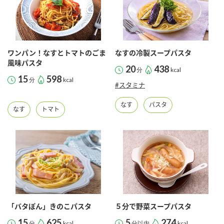
ワンパン！なすとトマトのごま
なすの冷製スープパスタ
風味パスタ
20
438
分
kcal
15
598
分
kcal
#スタミナ
なす
パスタ
なす
トマト
「バタぽん」きのこパスタ
５分で野菜スープパスタ
15
625
5
274
分
kcal
分以内
kcal