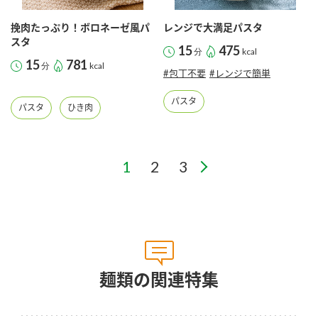
挽肉たっぷり！ボロネーゼ風パ
レンジで大満足パスタ
スタ
15
475
分
kcal
15
781
分
kcal
#包丁不要
#レンジで簡単
パスタ
パスタ
ひき肉
麺類の関連特集