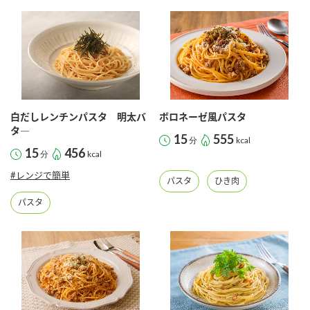
白だしレンチンパスタ 明太バ
ボロネーゼ風パスタ
タ―
15
555
分
kcal
15
456
分
kcal
#レンジで簡単
パスタ
ひき肉
パスタ