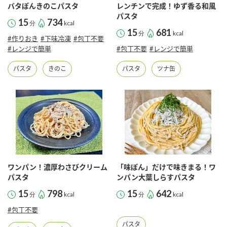
採用情報
環境への取り組み
バタぽんきのこパスタ
レンチンで完成！ゆず香る和風
かおりの蔵
パスタ
ミツカンの歴史
クイック調味料
レモン果汁
15
734
分
kcal
ニュースリリース
15
681
つゆ
分
kcal
#作りおき
#下味冷凍
#包丁不要
水の文化センター（アーカイブ）
#レンジで簡単
#包丁不要
#レンジで簡単
鍋なび
ふりかけ
おすしの素
お客様相談センター
納豆のサイト
パスタ
きのこ
パスタ
ツナ缶
ZENB initiative
PIN印
お客様の声をいかしました
炊き込みご飯の素
米飯用調味液
三ツ判山吹
販売終了製品のご案内
千夜
MIM（ミツカンミュージアム）
納豆
Fibee
よくあるご質問
スペシャルサイト
お酢を知ろう！
ワンパン！濃厚わさびクリーム
「味ぽん」だけで味きまる！ワ
各部門が大切にしていること
お問い合わせ
パスタ
ンパン大葉しらすパスタ
すしラボ
15
798
15
642
地図から取り扱い店舗を探す
分
kcal
分
kcal
ぽん酢サワー
おいしさと健康への取り組み
#包丁不要
納豆の豆知識
パスタ