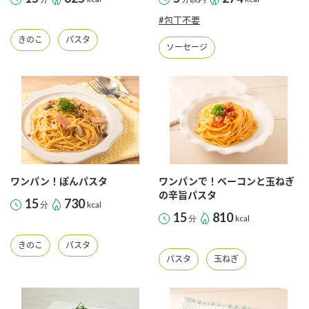
#包丁不要
きのこ
パスタ
ソーセージ
ワンパン！ぽんパスタ
ワンパンで！ベーコンと玉ねぎ
の辛旨パスタ
15
730
分
kcal
15
810
分
kcal
きのこ
パスタ
パスタ
玉ねぎ