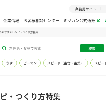
業務用サイト
企業情報
お客様相談センター
ミツカン公式通販
のおすすめレシピ・つくり方特集
ミツカングループについて
検索
企業理念
ミツカンの
なす
ピーマン
スピード（主食・主菜）
スピー
ミツカングループの企
創業から現在
業理念をご紹介しま
ツカンの変革
す。
歴史をご紹介
ご紹介します。
環境への取り組み
水の文化
ピ・つくり方特集
（アーカ
酢
調味酢
お酢ドリンク
ぽん酢
みりん風・
ミツカンの環境への取
り組みをご紹介しま
1999年