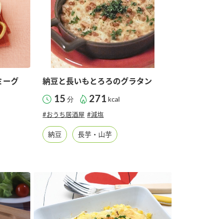
ミーグ
納豆と長いもとろろのグラタン
15
271
分
kcal
#おうち居酒屋
#減塩
納豆
長芋・山芋