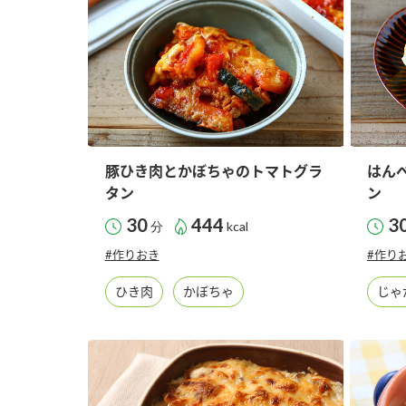
豚ひき肉とかぼちゃのトマトグラ
はん
タン
ン
30
444
3
分
kcal
#作りおき
#作り
ひき肉
かぼちゃ
じゃ