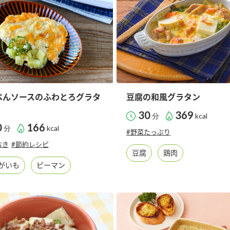
ぺんソースのふわとろグラタ
豆腐の和風グラタン
30
369
分
kcal
0
166
分
kcal
#野菜たっぷり
おき
#節約レシピ
豆腐
鶏肉
がいも
ピーマン