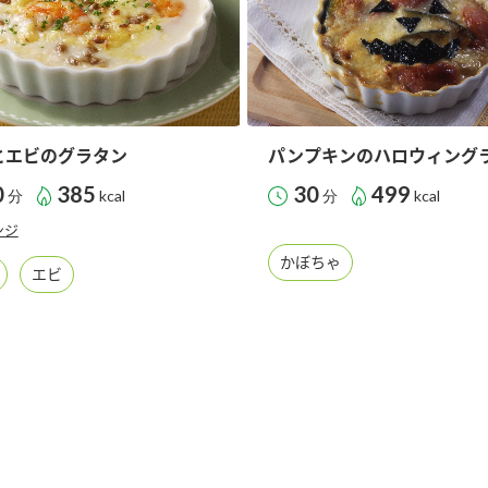
とエビのグラタン
パンプキンのハロウィング
0
385
30
499
分
kcal
分
kcal
ンジ
かぼちゃ
エビ