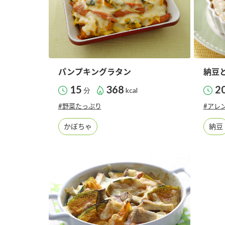
パンプキングラタン
納豆
15
368
2
分
kcal
#野菜たっぷり
#アレ
かぼちゃ
納豆