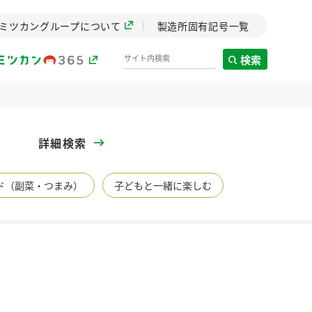
ミツカングループについて
製造所固有記号一覧
検索
製造所固有記号一覧
詳細検索
歴史
ド（副菜・つまみ）
子どもと一緒に楽しむ
までのミ
と挑戦の
します。
センター
ZENB initiative
イブ）
料理酒
鍋用調味料
つゆ
たれ
植物を可能な限りまる
ごと使ったZENBのコン
設立。「水」を