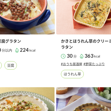
豆腐グラタン
かきとほうれん草のクリー
ラタン
0
224
分以内
kcal
30
363
分
kcal
#おうち居酒屋
#野菜たっぷり
豆腐
ほうれん草