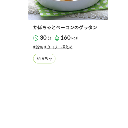
かぼちゃとベーコンのグラタン
30
160
分
kcal
#減塩
#カロリー控えめ
かぼちゃ