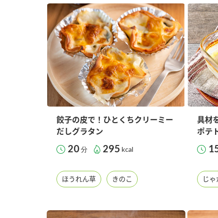
餃子の皮で！ひとくちクリーミー
具材
だしグラタン
ポテ
20
295
1
分
kcal
ほうれん草
きのこ
じゃ
F