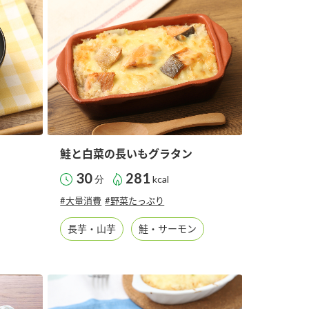
納豆の豆知識
鍋奉行マニュアル
ミツカンのCM
鮭と白菜の長いもグラタン
30
281
分
kcal
#大量消費
#野菜たっぷり
長芋・山芋
鮭・サーモン