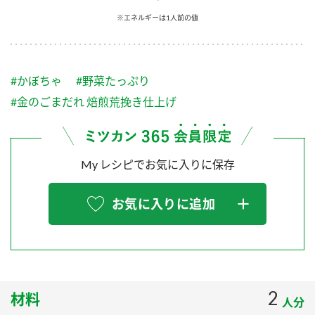
採用情報
環境への取り組み
※エネルギーは1人前の値
かおりの蔵
ミツカンの歴史
クイック調味料
レモン果汁
ニュースリリース
つゆ
水の文化センター（アーカイブ）
鍋なび
#かぼちゃ
#野菜たっぷり
ふりかけ
おすしの素
お客様相談センター
納豆のサイト
#金のごまだれ 焙煎荒挽き仕上げ
ZENB initiative
PIN印
お客様の声をいかしました
炊き込みご飯の素
米飯用調味液
三ツ判山吹
My レシピでお気に入りに保存
販売終了製品のご案内
千夜
MIM（ミツカンミュージアム）
納豆
Fibee
よくあるご質問
お気に入りに追加
スペシャルサイト
お酢を知ろう！
各部門が大切にしていること
お問い合わせ
すしラボ
地図から取り扱い店舗を探す
ぽん酢サワー
おいしさと健康への取り組み
2
材料
納豆の豆知識
人分