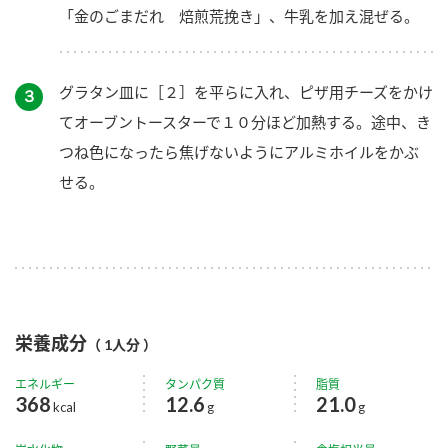
「金のごまだれ 焙煎荒挽き」、牛乳を加え混ぜる。
グラタン皿に［２］を平らに入れ、ピザ用チーズをかけ
３
てオーブントースターで１０分ほど加熱する。途中、き
つね色になったら焦げないようにアルミホイルをかぶ
せる。
栄養成分
（ 1人分 ）
エネルギー
タンパク質
脂質
368
12.6
21.0
kcal
g
g