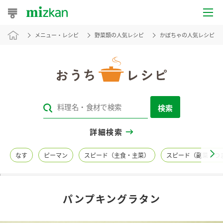
メニュー・レシピ
野菜類の人気レシピ
かぼちゃの人気レシピ
おうちレシピ
おすすめレシピ
レシピ特集
検索
レシピカテゴリ一覧
詳細検索
商品からレシピを探す
なす
ピーマン
スピード（主食・主菜）
スピード（副菜・つ
レシピ名特集
パンプキングラタン
商品情報