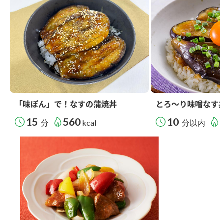
「味ぽん」で！なすの蒲焼丼
とろ～り味噌なす
15
560
10
分
kcal
分以内