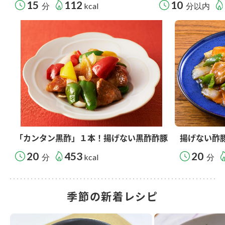
15
112
10
分
kcal
分以内
「カンタン黒酢」１本！揚げない黒酢酢豚
揚げない酢
20
453
20
分
kcal
分
季節の新着レシピ