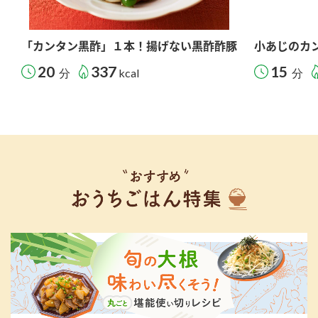
「カンタン黒酢」１本！揚げない黒酢酢豚
小あじのカ
20
337
15
分
kcal
分