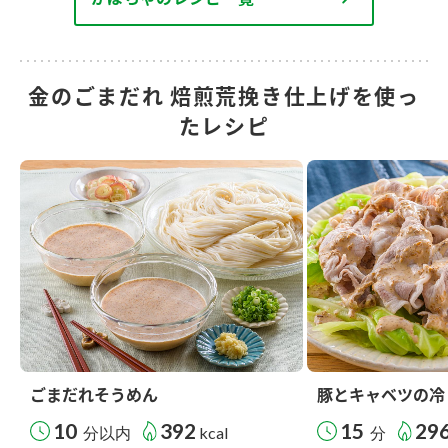
金のごまだれ 焙煎荒挽き仕上げを使っ
たレシピ
ごまだれそうめん
豚とキャベツの冷
10
392
15
29
分以内
kcal
分