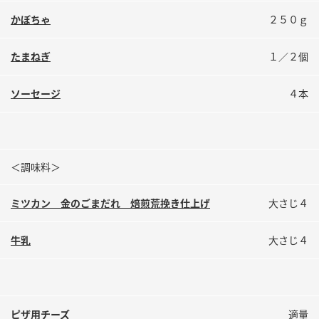
鍋奉行マニュアル
ミツカン公式通販
かぼちゃ
２５０ｇ
ミツカンのCM
キッザニア東京「ぽん酢工房」
たまねぎ
１／２個
ロングセラー商品 ＋ おすすめレシピ
人気商品 ＋ おすすめレシピ
ソーセージ
４本
検索
＜調味料＞
業務用サイト
ミツカングループについて
製造所固有記号一覧
ミツカン 金のごまだれ 焙煎荒挽き仕上げ
大さじ４
牛乳
大さじ４
ピザ用チーズ
適量