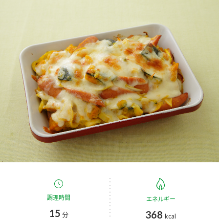
商品カテゴリ
新商品一覧
酢
調味酢
キャンペーン情報
お酢ドリンク
ぽん酢
ブランド・スペシャルサイト
ブランド・スペシャルサイト トップ
みりん風・料理酒
鍋用調味料
商品ブランドサイト
企業情報
Fibee（ファイビー）
国内事業概要
くらしプラ酢
つゆ
たれ
カンタン酢
ミツカングループについて
お酢ドリンク
ミツカンを知る
企業理念
スープ
中華
調理時間
エネルギー
味ぽん
15
368
分
kcal
ぽん酢