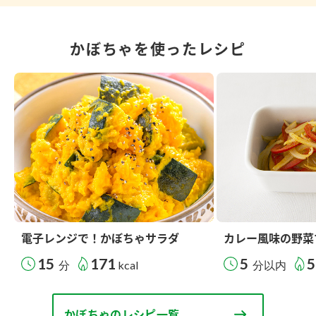
かぼちゃを使ったレシピ
電子レンジで！かぼちゃサラダ
カレー風味の野菜
15
171
5
5
分
kcal
分以内
かぼちゃのレシピ一覧