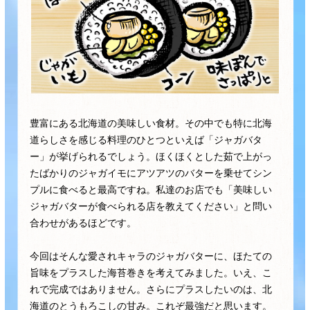
採用情報
環境への取り組み
かおりの蔵
ミツカンの歴史
クイック調味料
レモン果汁
ニュースリリース
つゆ
水の文化センター（アーカイブ）
鍋なび
ふりかけ
おすしの素
お客様相談センター
納豆のサイト
ZENB initiative
PIN印
豊富にある北海道の美味しい食材。その中でも特に北海
お客様の声をいかしました
炊き込みご飯の素
米飯用調味液
道らしさを感じる料理のひとつといえば「ジャガバタ
三ツ判山吹
ー」が挙げられるでしょう。ほくほくとした茹で上がっ
販売終了製品のご案内
千夜
MIM（ミツカンミュージアム）
たばかりのジャガイモにアツアツのバターを乗せてシン
プルに食べると最高ですね。私達のお店でも「美味しい
納豆
Fibee
よくあるご質問
スペシャルサイト
ジャガバターが食べられる店を教えてください」と問い
お酢を知ろう！
合わせがあるほどです。
各部門が大切にしていること
お問い合わせ
すしラボ
今回はそんな愛されキャラのジャガバターに、ほたての
地図から取り扱い店舗を探す
ぽん酢サワー
旨味をプラスした海苔巻きを考えてみました。いえ、こ
おいしさと健康への取り組み
れで完成ではありません。さらにプラスしたいのは、北
納豆の豆知識
海道のとうもろこしの甘み。これぞ最強だと思います。