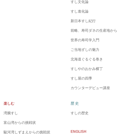
すし文化論
すし進化論
新日本すし紀行
前略、寿司ダネの生産地から
世界の寿司学入門
ご当地ずしの魅力
北海道ぐるぐる巻き
すしやのおかみ横丁
すし屋の四季
カウンターデビュー講座
楽しむ
歴 史
湾腕すし
すしの歴史
富山湾からの挑戦状
ENGLISH
駿河湾しずまえからの挑戦状