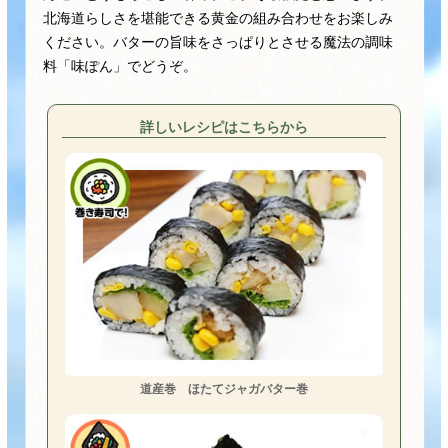
鍋奉行マニュアル
北海道らしさを堪能できる黄金の組み合わせをお楽しみ
ミツカン公式通販
ください。バターの旨味をさっぱりとさせる魔法の調味
キッザニア東京「ぽん酢工房」
ミツカンのCM
料「味ぽん」でどうぞ。
ロングセラー商品 ＋ おすすめレシピ
人気商品 ＋ おすすめレシピ
詳しいレシピはこちらから
検索
業務用サイト
ミツカングループについて
製造所固有記号一覧
道産巻 ほたてジャガバター巻