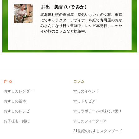
井出 美香 (いで みか）
北海道札幌の寿司屋「鮨処いちい」の女将。東京
にてキャラクターデザイナーを経て寿司屋のおか
みさんになり日々奮闘中。レシピ本発行、エッセ
イや旅のコラムなど執筆中。
作 る
コラム
おすしカレンダー
すしのイベント
おすしの基本
すしトリビア
おすしのレシピ
すしラボチームの味わい便り
お子様も一緒に
すしのフォークロア
21世紀のおすしスタンダード