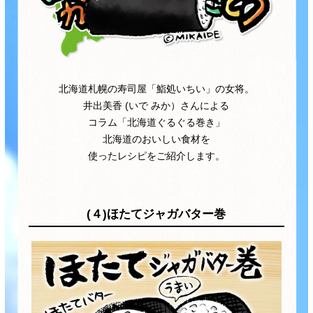
商品カテゴリ
新商品一覧
酢
調味酢
キャンペーン情報
北海道札幌の寿司屋「鮨処いちい」の女将。
井出美香 (いで みか）さんによる
お酢ドリンク
ぽん酢
ブランド・スペシャルサイト
コラム「北海道ぐるぐる巻き」
北海道のおいしい食材を
ブランド・スペシャルサイト トップ
使ったレシピをご紹介します。
みりん風・料理酒
鍋用調味料
商品ブランドサイト
企業情報
Fibee（ファイビー）
国内事業概要
(４)ほたてジャガバター巻
くらしプラ酢
つゆ
たれ
カンタン酢
ミツカングループについて
お酢ドリンク
ミツカンを知る
企業理念
スープ
中華
味ぽん
ぽん酢