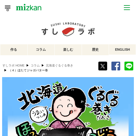
おうちレシピ
おすすめレシピ
作る
コラム
楽しむ
歴史
ENGLISH
レシピ特集
すしラボ HOME
▶
コラム
▶
北海道ぐるぐる巻き
レシピカテゴリ一覧
▶
（４）ほたてジャガバター巻
商品からレシピを探す
レシピ名特集
商品情報