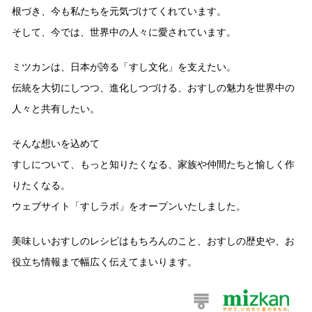
採用情報
環境への取り組み
根づき、今も私たちを元気づけてくれています。
かおりの蔵
ミツカンの歴史
クイック調味料
レモン果汁
そして、今では、世界中の人々に愛されています。
ニュースリリース
つゆ
水の文化センター（アーカイブ）
ミツカンは、日本が誇る「すし文化」を支えたい。
鍋なび
ふりかけ
おすしの素
伝統を大切にしつつ、進化しつづける、おすしの魅力を世界中の
お客様相談センター
納豆のサイト
人々と共有したい。
ZENB initiative
PIN印
お客様の声をいかしました
炊き込みご飯の素
米飯用調味液
三ツ判山吹
そんな想いを込めて
販売終了製品のご案内
すしについて、もっと知りたくなる、家族や仲間たちと愉しく作
千夜
MIM（ミツカンミュージアム）
りたくなる。
納豆
Fibee
よくあるご質問
スペシャルサイト
ウェブサイト「すしラボ」をオープンいたしました。
お酢を知ろう！
各部門が大切にしていること
お問い合わせ
美味しいおすしのレシピはもちろんのこと、おすしの歴史や、お
すしラボ
役立ち情報まで幅広く伝えてまいります。
地図から取り扱い店舗を探す
ぽん酢サワー
おいしさと健康への取り組み
納豆の豆知識