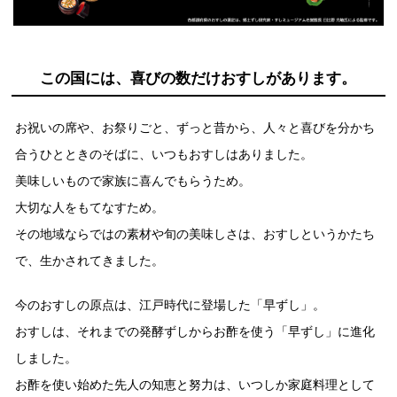
商品カテゴリ
新商品一覧
酢
調味酢
この国には、喜びの数だけおすしがあります。
キャンペーン情報
お祝いの席や、お祭りごと、ずっと昔から、人々と喜びを分かち
お酢ドリンク
ぽん酢
ブランド・スペシャルサイト
合うひとときのそばに、いつもおすしはありました。
美味しいもので家族に喜んでもらうため。
ブランド・スペシャルサイト トップ
大切な人をもてなすため。
みりん風・料理酒
鍋用調味料
商品ブランドサイト
企業情報
その地域ならではの素材や旬の美味しさは、おすしというかたち
Fibee（ファイビー）
で、生かされてきました。
国内事業概要
くらしプラ酢
つゆ
たれ
カンタン酢
今のおすしの原点は、江戸時代に登場した「早ずし」。
ミツカングループについて
お酢ドリンク
おすしは、それまでの発酵ずしからお酢を使う「早ずし」に進化
ミツカンを知る
企業理念
スープ
中華
しました。
味ぽん
お酢を使い始めた先人の知恵と努力は、いつしか家庭料理として
ぽん酢