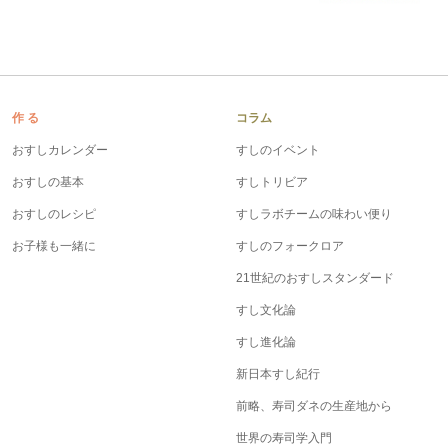
鍋奉行マニュアル
ミツカン公式通販
キッザニア東京「ぽん酢工房」
ミツカンのCM
ロングセラー商品 ＋ おすすめレシピ
人気商品 ＋ おすすめレシピ
作 る
コラム
おすしカレンダー
すしのイベント
おすしの基本
すしトリビア
検索
おすしのレシピ
すしラボチームの味わい便り
お子様も一緒に
すしのフォークロア
業務用サイト
ミツカングループについて
製造所固有記号一覧
21世紀のおすしスタンダード
すし文化論
すし進化論
新日本すし紀行
前略、寿司ダネの生産地から
世界の寿司学入門