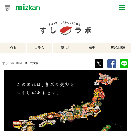
おうちレシピ
おすすめレシピ
作る
コラム
楽しむ
歴史
ENGLISH
レシピ特集
すしラボ HOME
▶
ご挨拶
レシピカテゴリ一覧
商品からレシピを探す
レシピ名特集
商品情報