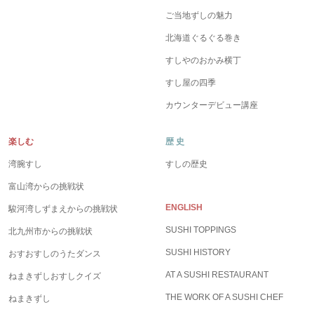
ご当地ずしの魅力
北海道ぐるぐる巻き
すしやのおかみ横丁
すし屋の四季
カウンターデビュー講座
楽しむ
歴 史
湾腕すし
すしの歴史
富山湾からの挑戦状
ENGLISH
駿河湾しずまえからの挑戦状
SUSHI TOPPINGS
北九州市からの挑戦状
SUSHI HISTORY
おすおすしのうたダンス
AT A SUSHI RESTAURANT
ねまきずしおすしクイズ
THE WORK OF A SUSHI CHEF
ねまきずし