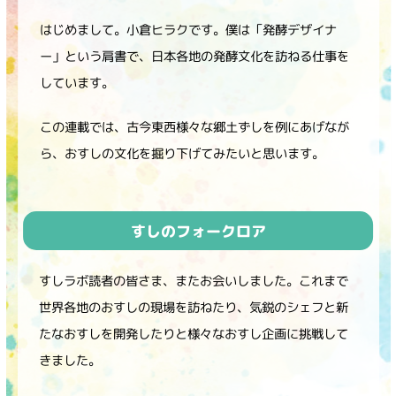
商品カテゴリ
はじめまして。小倉ヒラクです。僕は「発酵デザイナ
ー」という肩書で、日本各地の発酵文化を訪ねる仕事を
新商品一覧
酢
調味酢
しています。
キャンペーン情報
この連載では、古今東西様々な郷土ずしを例にあげなが
お酢ドリンク
ぽん酢
ブランド・スペシャルサイト
ら、おすしの文化を掘り下げてみたいと思います。
ブランド・スペシャルサイト トップ
みりん風・料理酒
鍋用調味料
商品ブランドサイト
企業情報
すしのフォークロア
Fibee（ファイビー）
国内事業概要
くらしプラ酢
すしラボ読者の皆さま、またお会いしました。これまで
つゆ
たれ
カンタン酢
世界各地のおすしの現場を訪ねたり、気鋭のシェフと新
ミツカングループについて
お酢ドリンク
たなおすしを開発したりと様々なおすし企画に挑戦して
ミツカンを知る
企業理念
スープ
中華
きました。
味ぽん
ぽん酢