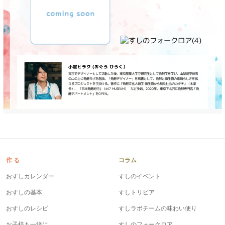
鍋奉行マニュアル
ミツカン公式通販
キッザニア東京「ぽん酢工房」
ミツカンのCM
ロングセラー商品 ＋ おすすめレシピ
人気商品 ＋ おすすめレシピ
小倉ヒラク (おぐら ひらく）
東京でデザイナーとして活動した後、東京農業大学で研究生として発酵学を学び、山梨県甲州市
の山の上に発酵ラボを創設。「発酵デザイナー」を肩書として、発酵と微生物の素晴らしさを伝
えるプロジェクトを手掛ける。著作に『発酵文化人類学 微生物から見た社会のカタチ』（木楽
舎）、 『日本発酵紀行』（d47 MUSEUM） など多数。2020年、東京下北沢に発酵専門店「発
酵デパートメント」をOPEN。
検索
業務用サイト
ミツカングループについて
製造所固有記号一覧
作 る
コラム
おすしカレンダー
すしのイベント
おすしの基本
すしトリビア
おすしのレシピ
すしラボチームの味わい便り
お子様も一緒に
すしのフォークロア