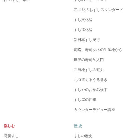
21世紀のおすしスタンダード
すし文化論
すし進化論
新日本すし紀行
前略、寿司ダネの生産地から
世界の寿司学入門
ご当地ずしの魅力
北海道ぐるぐる巻き
すしやのおかみ横丁
すし屋の四季
カウンターデビュー講座
楽しむ
歴 史
湾腕すし
すしの歴史