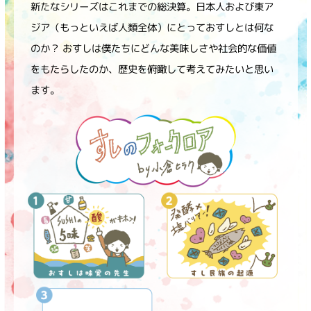
採用情報
環境への取り組み
新たなシリーズはこれまでの総決算。日本人および東ア
かおりの蔵
ミツカンの歴史
クイック調味料
レモン果汁
ジア（もっといえば人類全体）にとっておすしとは何な
ニュースリリース
つゆ
のか？ おすしは僕たちにどんな美味しさや社会的な価値
水の文化センター（アーカイブ）
をもたらしたのか、歴史を俯瞰して考えてみたいと思い
鍋なび
ふりかけ
おすしの素
ます。
お客様相談センター
納豆のサイト
ZENB initiative
PIN印
お客様の声をいかしました
炊き込みご飯の素
米飯用調味液
三ツ判山吹
販売終了製品のご案内
千夜
MIM（ミツカンミュージアム）
納豆
Fibee
よくあるご質問
スペシャルサイト
お酢を知ろう！
各部門が大切にしていること
お問い合わせ
すしラボ
地図から取り扱い店舗を探す
ぽん酢サワー
おいしさと健康への取り組み
納豆の豆知識