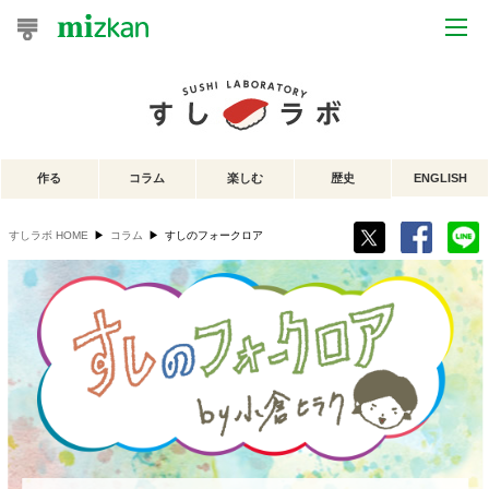
おうちレシピ
おすすめレシピ
作る
コラム
楽しむ
歴史
ENGLISH
レシピ特集
すしラボ HOME
▶
コラム
▶
すしのフォークロア
レシピカテゴリ一覧
商品からレシピを探す
レシピ名特集
商品情報