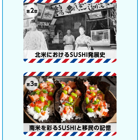
鍋奉行マニュアル
ミツカン公式通販
キッザニア東京「ぽん酢工房」
ミツカンのCM
ロングセラー商品 ＋ おすすめレシピ
人気商品 ＋ おすすめレシピ
検索
業務用サイト
ミツカングループについて
製造所固有記号一覧