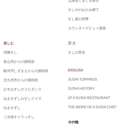
北海道ぐるぐる巻き
すしやのおかみ横丁
すし屋の四季
カウンターデビュー講座
楽しむ
歴 史
湾腕すし
すしの歴史
富山湾からの挑戦状
ENGLISH
駿河湾しずまえからの挑戦状
SUSHI TOPPINGS
北九州市からの挑戦状
SUSHI HISTORY
おすおすしのうたダンス
AT A SUSHI RESTAURANT
ねまきずしおすしクイズ
THE WORK OF A SUSHI CHEF
ねまきずし
ご当地キャラっすし
その他