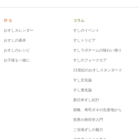
作 る
コラム
おすしカレンダー
すしのイベント
おすしの基本
すしトリビア
おすしのレシピ
すしラボチームの味わい便り
お子様も一緒に
すしのフォークロア
21世紀のおすしスタンダード
すし文化論
すし進化論
新日本すし紀行
前略、寿司ダネの生産地から
世界の寿司学入門
ご当地ずしの魅力