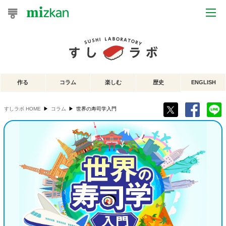
おうちレシピ
おすすめレシピ
作る
コラム
楽しむ
歴史
ENGLISH
レシピ特集
すしラボ HOME
▶
コラム
▶
世界の寿司学入門
レシピカテゴリ一覧
商品からレシピを探す
レシピ名特集
商品情報