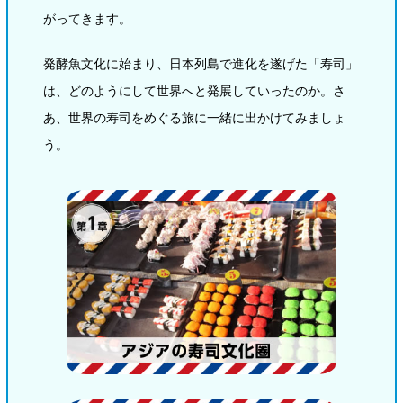
採用情報
環境への取り組み
がってきます。
かおりの蔵
ミツカンの歴史
クイック調味料
レモン果汁
ニュースリリース
つゆ
発酵魚文化に始まり、日本列島で進化を遂げた「寿司」
水の文化センター（アーカイブ）
鍋なび
は、どのようにして世界へと発展していったのか。さ
ふりかけ
おすしの素
あ、世界の寿司をめぐる旅に一緒に出かけてみましょ
お客様相談センター
納豆のサイト
う。
ZENB initiative
PIN印
お客様の声をいかしました
炊き込みご飯の素
米飯用調味液
三ツ判山吹
販売終了製品のご案内
千夜
MIM（ミツカンミュージアム）
納豆
Fibee
よくあるご質問
スペシャルサイト
お酢を知ろう！
各部門が大切にしていること
お問い合わせ
すしラボ
地図から取り扱い店舗を探す
ぽん酢サワー
おいしさと健康への取り組み
納豆の豆知識