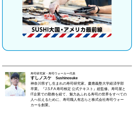
寿司研究家・寿司ウォーカー代表
すしノスケ
Sushinosuke
神奈川県ずし生まれの寿司研究家。慶應義塾大学経済学部
卒業。『J.S.F.A 寿司検定 公式テキスト』総監修。寿司屋と
IT企業での勤務を経て、魅力あふれる寿司の世界をすべての
人へ伝えるために、寿司職人有志らと株式会社寿司ウォー
カーを創業。