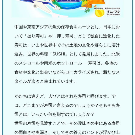
商品カテゴリ
新商品一覧
酢
調味酢
中国や東南アジアの魚の保存食をルーツとし、日本にお
キャンペーン情報
いて「握り寿司」や「押し寿司」として独自に進化した
寿司は、いまや世界中でその土地の文化や暮らしに溶け
お酢ドリンク
ぽん酢
ブランド・スペシャルサイト
込み、世界の料理「SUSHI」として発展しました。北米
のスシロールや南米のホットロール──寿司は、各地の
ブランド・スペシャルサイト トップ
食材や文化と出会いながらローカライズされ、新たなス
みりん風・料理酒
鍋用調味料
商品ブランドサイト
企業情報
Fibee（ファイビー）
タイルが次々と生まれています。
国内事業概要
くらしプラ酢
かたちは違えど、人びとはそれを寿司と呼びます。で
つゆ
たれ
カンタン酢
ミツカングループについて
は、どこまでが寿司と言えるのでしょうか？そもそも寿
お酢ドリンク
司とは、いったい何を指すのでしょうか？
ミツカンを知る
企業理念
スープ
中華
味ぽん
世界の寿司を見渡すことで、その曖昧さの中にある寿司
の面白さや奥深さ、そしてその答えのヒントが浮かび上
ぽん酢