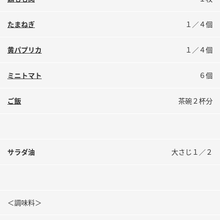
鍋奉行マニュアル
ミツカン公式通販
ミツカンのCM
キッザニア東京「ぽん酢工房」
たまねぎ
１／４個
ロングセラー商品 ＋ おすすめレシピ
黄パプリカ
１／４個
人気商品 ＋ おすすめレシピ
ミニトマト
６個
検索
ご飯
茶碗２杯分
業務用サイト
ミツカングループについて
製造所固有記号一覧
サラダ油
大さじ１／２
＜調味料＞