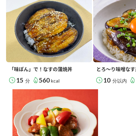
「味ぽん」で！なすの蒲焼丼
とろ～り味噌なす
15
560
10
分
kcal
分以内