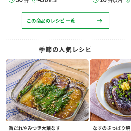
分
kcal
分以内
この商品のレシピ 一覧
季節の人気レシピ
旨だれやみつき大葉なす
なすのさっぱり焼