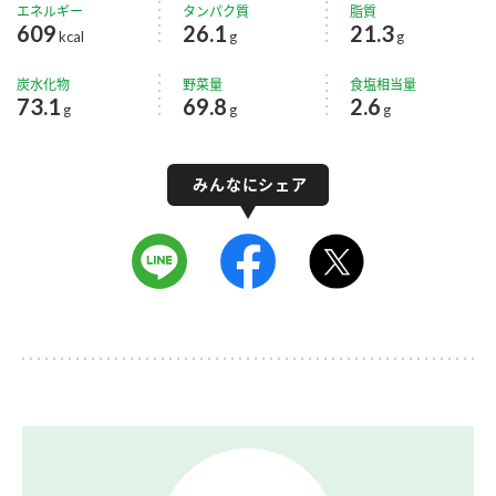
エネルギー
タンパク質
脂質
609
26.1
21.3
kcal
g
g
炭水化物
野菜量
食塩相当量
73.1
69.8
2.6
g
g
g