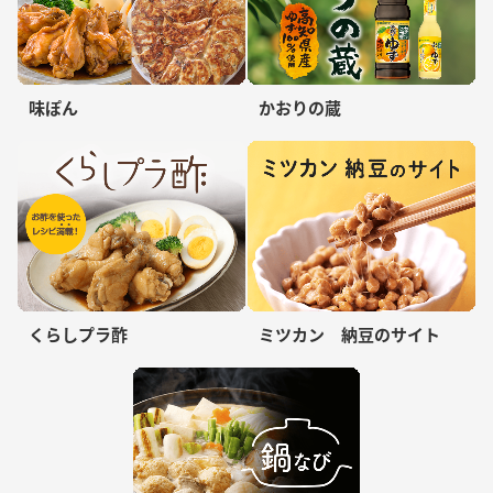
味ぽん
かおりの蔵
くらしプラ酢
ミツカン 納豆のサイト