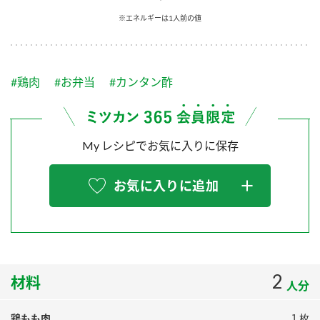
採用情報
環境への取り組み
※エネルギーは1人前の値
かおりの蔵
ミツカンの歴史
クイック調味料
レモン果汁
ニュースリリース
つゆ
水の文化センター（アーカイブ）
鍋なび
#鶏肉
#お弁当
#カンタン酢
ふりかけ
おすしの素
お客様相談センター
納豆のサイト
ZENB initiative
PIN印
お客様の声をいかしました
炊き込みご飯の素
米飯用調味液
My レシピでお気に入りに保存
三ツ判山吹
販売終了製品のご案内
千夜
MIM（ミツカンミュージアム）
お気に入りに追加
納豆
Fibee
よくあるご質問
スペシャルサイト
お酢を知ろう！
各部門が大切にしていること
お問い合わせ
すしラボ
地図から取り扱い店舗を探す
2
ぽん酢サワー
材料
人分
おいしさと健康への取り組み
納豆の豆知識
鶏もも肉
１枚