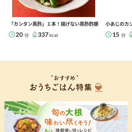
「カンタン黒酢」１本！揚げない黒酢酢豚
小あじのカ
20
337
15
分
kcal
分