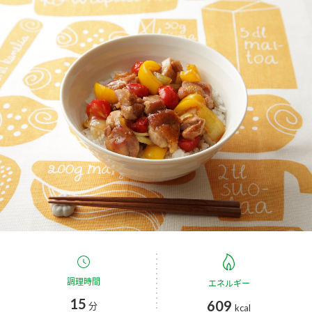
商品カテゴリ
新商品一覧
酢
調味酢
キャンペーン情報
お酢ドリンク
ぽん酢
ブランド・スペシャルサイト
ブランド・スペシャルサイト トップ
みりん風・料理酒
鍋用調味料
商品ブランドサイト
企業情報
Fibee（ファイビー）
国内事業概要
くらしプラ酢
つゆ
たれ
カンタン酢
ミツカングループについて
お酢ドリンク
ミツカンを知る
企業理念
スープ
中華
調理時間
エネルギー
味ぽん
15
609
分
kcal
ぽん酢