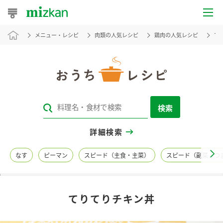
メニュー・レシピ
肉類の人気レシピ
鶏肉の人気レシピ
て
おうちレシピ
おすすめレシピ
レシピ特集
検索
レシピカテゴリ一覧
詳細検索
商品からレシピを探す
なす
ピーマン
スピード（主食・主菜）
スピード（副菜・つ
レシピ名特集
てりてりチキン丼
商品情報