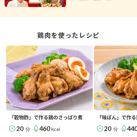
鶏肉を使ったレシピ
「穀物酢」で作る鶏のさっぱり煮
「味ぽん」で作る
20
460
20
44
分
kcal
分