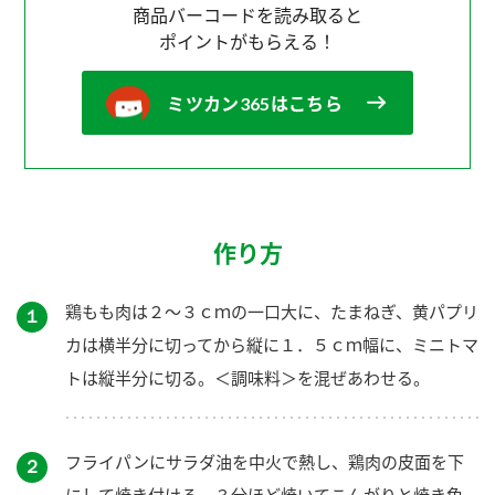
商品バーコードを読み取ると
ポイントがもらえる！
ミツカン365はこちら
作り方
鶏もも肉は２～３ｃｍの一口大に、たまねぎ、黄パプリ
１
カは横半分に切ってから縦に１．５ｃｍ幅に、ミニトマ
トは縦半分に切る。＜調味料＞を混ぜあわせる。
フライパンにサラダ油を中火で熱し、鶏肉の皮面を下
２
にして焼き付ける。３分ほど焼いてこんがりと焼き色