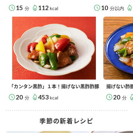
15
112
10
分
kcal
分以内
「カンタン黒酢」１本！揚げない黒酢酢豚
揚げない酢
20
453
20
分
kcal
分
季節の新着レシピ