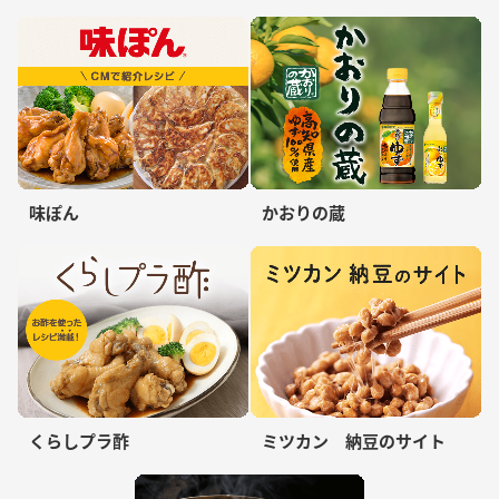
味ぽん
かおりの蔵
くらしプラ酢
ミツカン 納豆のサイト