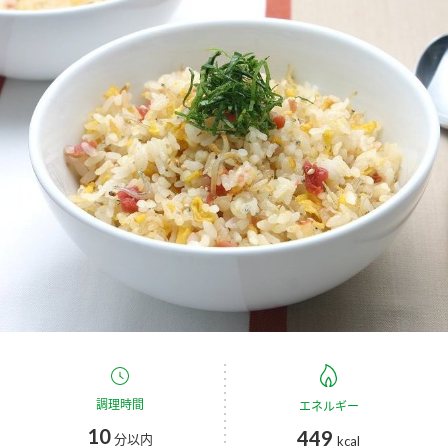
商品カテゴリ
新商品一覧
酢
調味酢
キャンペーン情報
お酢ドリンク
ぽん酢
ブランド・スペシャルサイト
ブランド・スペシャルサイト トップ
みりん風・料理酒
鍋用調味料
商品ブランドサイト
企業情報
Fibee（ファイビー）
国内事業概要
くらしプラ酢
つゆ
たれ
カンタン酢
ミツカングループについて
お酢ドリンク
ミツカンを知る
企業理念
スープ
中華
調理時間
エネルギー
味ぽん
10
449
分以内
kcal
ぽん酢