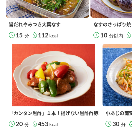
旨だれやみつき大葉なす
なすのさっぱり焼
15
112
10
分
kcal
分以内
「カンタン黒酢」１本！揚げない黒酢酢豚
小あじの南
20
453
30
分
kcal
分