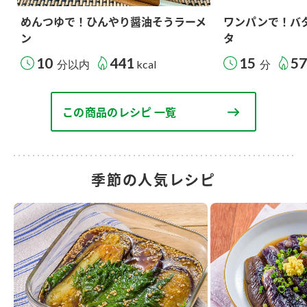
めんつゆで！ひんやり醤油そうラーメ
ワンパンで！バ
ン
タ
10
441
15
5
分以内
kcal
分
この商品のレシピ 一覧
季節の人気レシピ