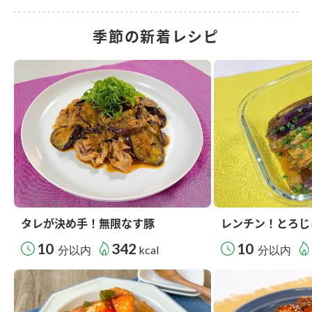
季節の新着レシピ
タレが決め手！無限なす豚
レンチン！とろじ
10
342
10
分以内
kcal
分以内