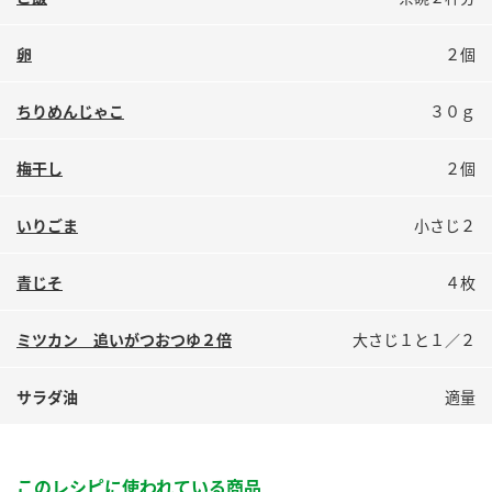
鍋奉行マニュアル
ミツカン公式通販
ミツカンのCM
キッザニア東京「ぽん酢工房」
卵
２個
ロングセラー商品 ＋ おすすめレシピ
ちりめんじゃこ
３０ｇ
人気商品 ＋ おすすめレシピ
梅干し
２個
検索
いりごま
小さじ２
青じそ
４枚
業務用サイト
ミツカングループについて
製造所固有記号一覧
ミツカン 追いがつおつゆ２倍
大さじ１と１／２
サラダ油
適量
このレシピに使われている商品