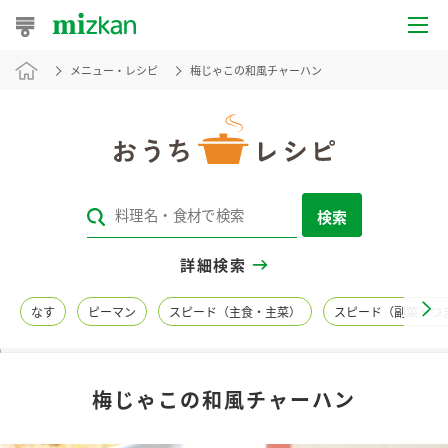
メニュー・レシピ
梅じゃこの和風チャーハン
おうちレシピ
おすすめレシピ
レシピ特集
検索
レシピカテゴリ一覧
詳細検索
商品からレシピを探す
なす
ピーマン
スピード（主食・主菜）
スピード（副菜・つ
レシピ名特集
梅じゃこの和風チャーハン
商品情報