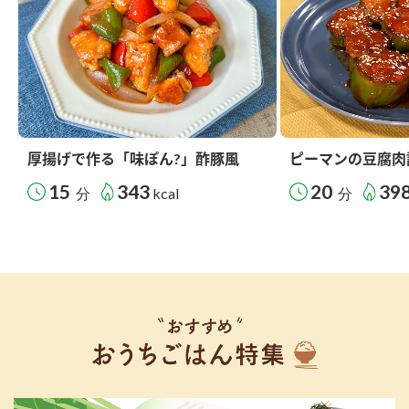
厚揚げで作る「味ぽん?」酢豚風
ピーマンの豆腐肉
15
343
20
39
分
kcal
分