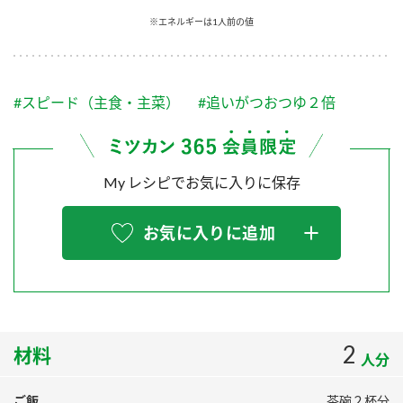
採用情報
環境への取り組み
※エネルギーは1人前の値
かおりの蔵
ミツカンの歴史
クイック調味料
レモン果汁
ニュースリリース
つゆ
水の文化センター（アーカイブ）
鍋なび
#スピード（主食・主菜）
#追いがつおつゆ２倍
ふりかけ
おすしの素
お客様相談センター
納豆のサイト
ZENB initiative
PIN印
お客様の声をいかしました
炊き込みご飯の素
米飯用調味液
My レシピでお気に入りに保存
三ツ判山吹
販売終了製品のご案内
千夜
MIM（ミツカンミュージアム）
お気に入りに追加
納豆
Fibee
よくあるご質問
スペシャルサイト
お酢を知ろう！
各部門が大切にしていること
お問い合わせ
すしラボ
地図から取り扱い店舗を探す
2
ぽん酢サワー
材料
人分
おいしさと健康への取り組み
納豆の豆知識
ご飯
茶碗２杯分