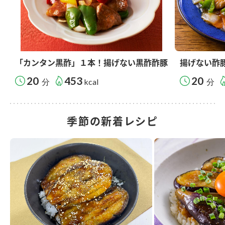
「カンタン黒酢」１本！揚げない黒酢酢豚
揚げない酢
20
453
20
分
kcal
分
季節の新着レシピ