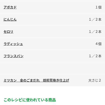
鍋奉行マニュアル
ミツカン公式通販
アボカド
１個
ミツカンのCM
キッザニア東京「ぽん酢工房」
ロングセラー商品 ＋ おすすめレシピ
にんじん
１／２本
人気商品 ＋ おすすめレシピ
セロリ
１／２本
ラディッシュ
４個
検索
フランスパン
１／２本
業務用サイト
ミツカングループについて
製造所固有記号一覧
ミツカン 金のごまだれ 焙煎荒挽き仕上げ
大さじ２
このレシピに使われている商品