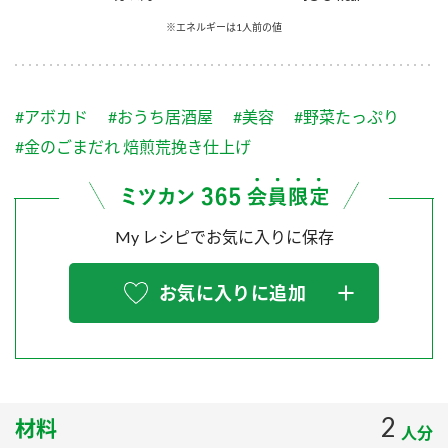
採用情報
環境への取り組み
※エネルギーは1人前の値
かおりの蔵
ミツカンの歴史
クイック調味料
レモン果汁
ニュースリリース
つゆ
水の文化センター（アーカイブ）
鍋なび
ふりかけ
おすしの素
#アボカド
#おうち居酒屋
#美容
#野菜たっぷり
お客様相談センター
納豆のサイト
#金のごまだれ 焙煎荒挽き仕上げ
ZENB initiative
PIN印
お客様の声をいかしました
炊き込みご飯の素
米飯用調味液
三ツ判山吹
My レシピでお気に入りに保存
販売終了製品のご案内
千夜
MIM（ミツカンミュージアム）
納豆
Fibee
よくあるご質問
お気に入りに追加
スペシャルサイト
お酢を知ろう！
各部門が大切にしていること
お問い合わせ
すしラボ
地図から取り扱い店舗を探す
ぽん酢サワー
おいしさと健康への取り組み
2
材料
納豆の豆知識
人分