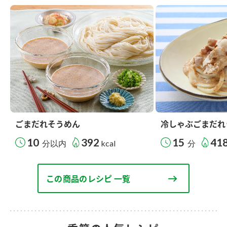
ごまだれそうめん
冷しゃぶごまだれ
10
392
15
41
分以内
kcal
分
この商品のレシピ 一覧