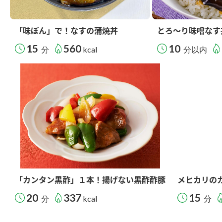
「味ぽん」で！なすの蒲焼丼
とろ～り味噌なす
15
560
10
分
kcal
分以内
「カンタン黒酢」１本！揚げない黒酢酢豚
メヒカリの
20
337
15
分
kcal
分