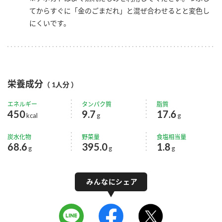
てからすぐに「金のごまだれ」と混ぜ合わせるとと変色し
にくいです。
栄養成分
（ 1人分 ）
エネルギー
タンパク質
脂質
450
9.7
17.6
kcal
g
g
炭水化物
野菜量
食塩相当量
68.6
395.0
1.8
g
g
g