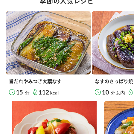
季節の人気レシピ
旨だれやみつき大葉なす
なすのさっぱり焼
15
112
10
分
kcal
分以内