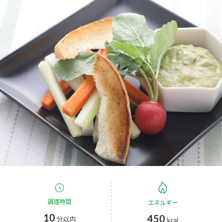
商品カテゴリ
新商品一覧
酢
調味酢
キャンペーン情報
お酢ドリンク
ぽん酢
ブランド・スペシャルサイト
ブランド・スペシャルサイト トップ
みりん風・料理酒
鍋用調味料
商品ブランドサイト
企業情報
Fibee（ファイビー）
国内事業概要
くらしプラ酢
つゆ
たれ
カンタン酢
ミツカングループについて
お酢ドリンク
ミツカンを知る
企業理念
スープ
中華
味ぽん
調理時間
エネルギー
10
450
分以内
ぽん酢
kcal