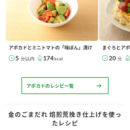
アボカドとミニトマトの「味ぽん」漬け
まぐろとアボ
5
174
20
分以内
kcal
分
アボカドのレシピ一覧
金のごまだれ 焙煎荒挽き仕上げを使っ
たレシピ