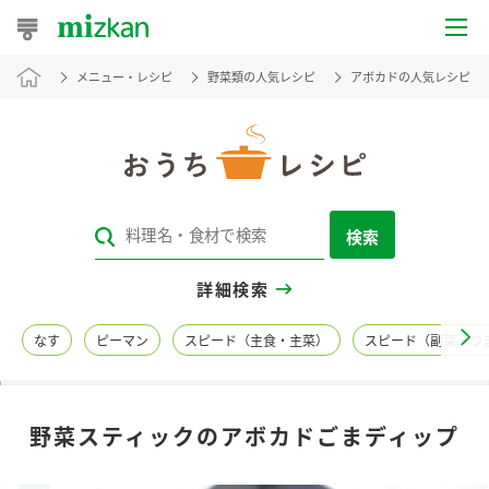
メニュー・レシピ
野菜類の人気レシピ
アボカドの人気レシピ
おうちレシピ
おすすめレシピ
レシピ特集
検索
レシピカテゴリ一覧
詳細検索
商品からレシピを探す
なす
ピーマン
スピード（主食・主菜）
スピード（副菜・つ
レシピ名特集
野菜スティックのアボカドごまディップ
商品情報