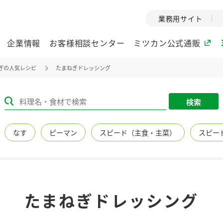
業務用サイト
企業情報
お客様相談センター
ミツカン公式通販
ぎの人気レシピ
たまねぎドレッシング
ミツカングループについて
検索
企業理念
ミツカンの
なす
ピーマン
スピード（主食・主菜）
スピー
ミツカングループの企
創業から現在
業理念をご紹介しま
ツカンの変革
す。
歴史をご紹介
ご紹介します。
環境への取り組み
水の文化
たまねぎドレッシング
（アーカ
酢
調味酢
お酢ドリンク
ぽん酢
みりん風・
ミツカンの環境への取
り組みをご紹介しま
1999年