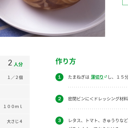
）
酢を知ろう！
すしラボ
ぽん酢サワー
作り方
2
人分
１
たまねぎは
薄切り
し、１５
１／２個
２
密閉ビンに＜ドレッシング材料
１００ｍｌ
３
レタス、トマト、きゅうりなど
大さじ４