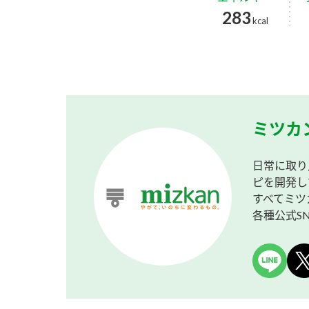
283
kcal
ミツカ
日常に取り
ピを開発し
すべてミツ
各種公式S