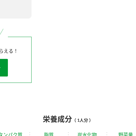
らえる！
栄養成分
（ 1人分 ）
タンパク質
脂質
炭水化物
野菜量