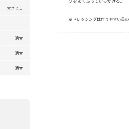
グをよくふってからかける。
大さじ１
※ドレッシングは作りやすい量の
適宜
適宜
適宜