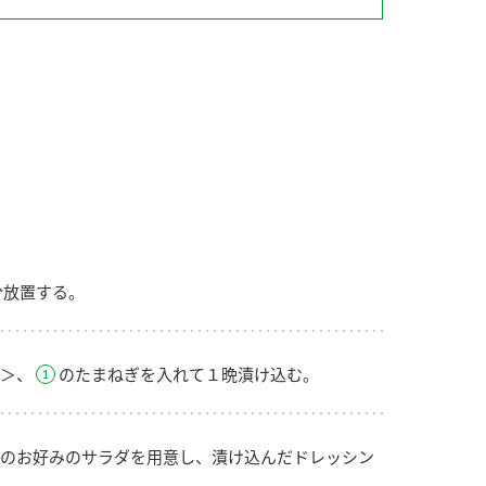
納豆の豆知識
鍋奉行マニュアル
ミツカンのCM
分放置する。
＞、
のたまねぎを入れて１晩漬け込む。
のお好みのサラダを用意し、漬け込んだドレッシン