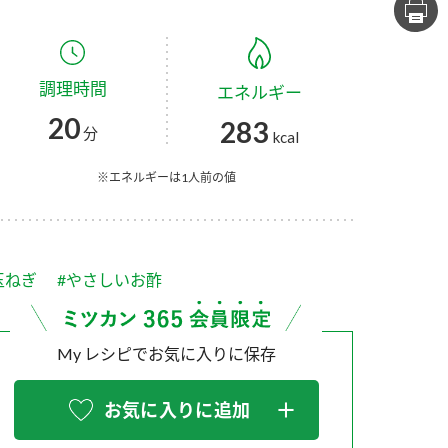
セプトをご紹介しま
た社会貢献
す。
ていまし
調理時間
エネルギー
大切にして
おいしさと健康への
け
おすしの素
炊き込みご飯の素
米飯用調味液
20
283
取り組み
分
kcal
ョン宣言」
ミツカンの研究成果と
た各部門の
おいしさと健康に役立
※エネルギーは1人前の値
ご紹介しま
つ情報をご紹介しま
す。
玉ねぎ
#やさしいお酢
My レシピでお気に入りに保存
お気に入りに追加
お酢ドリンク
味ぽん
ぽん酢