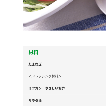
ー
お
材料
たまねぎ
＜ドレッシング材料＞
ミツカン やさしいお酢
サラダ油