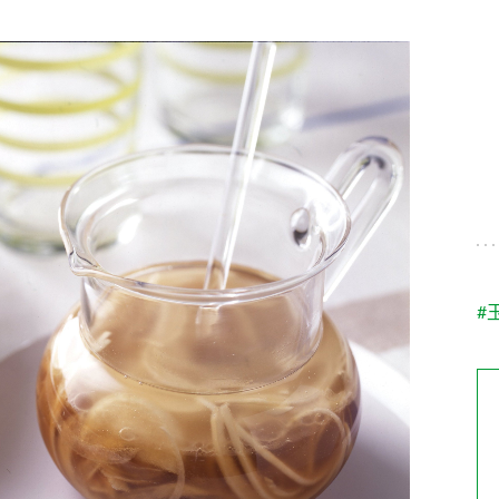
す。
テーマとし
活動を行っ
た。
MIM（ミツカンミュ
各部門が
スープ
中華
クイック調味料
レモン果汁
ふりか
ージアム）
いること
ミツカンの酢づくりの
「未来ビジ
歴史などが学べる体験
実現に向け
型博物館です。
取り組みを
す。
納豆
Fibee
キッザニア東京「ぽ
#
ん酢工房」
味ぽんやお酢について
楽しく学べるパビリオ
ンです。
ibee（ファイビ
くらしプラ酢
カンタン酢