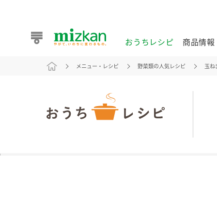
おうちレシピ
商品情報
メニュー・レシピ
野菜類の人気レシピ
玉ね
おうちレシピ
商品情報 トップ
企業情報 トップ
お客様相談センター トップ
ミツカン公式通販
業務用サイト
また食べたいが見つかる。ミツカンからのおすすめレシピを
おうちレシピ トップ