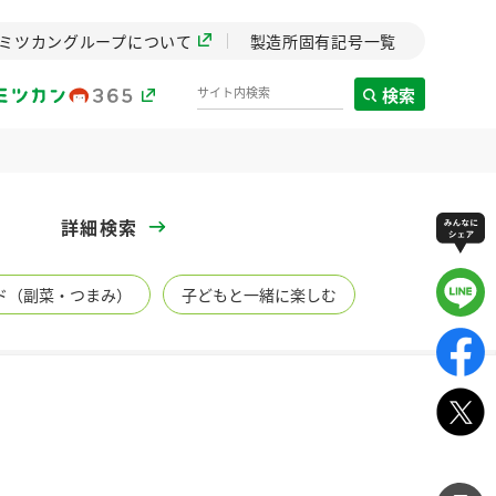
ミツカングループについて
製造所固有記号一覧
検索
製造所固有記号一覧
詳細検索
歴史
ド（副菜・つまみ）
子どもと一緒に楽しむ
までのミ
と挑戦の
します。
センター
ZENB initiative
イブ）
料理酒
鍋用調味料
つゆ
たれ
植物を可能な限りまる
ごと使ったZENBのコン
設立。「水」を