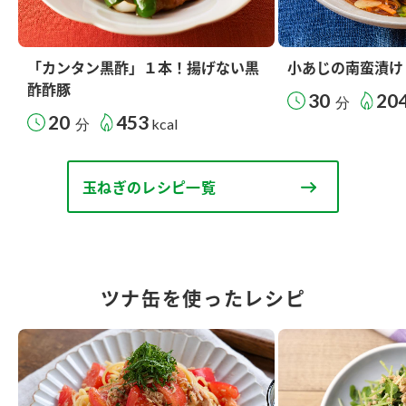
「カンタン黒酢」１本！揚げない黒
小あじの南蛮漬け
酢酢豚
30
20
分
20
453
分
kcal
玉ねぎのレシピ一覧
ツナ缶を使ったレシピ