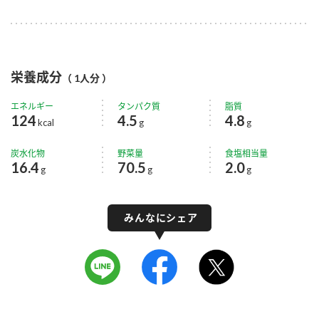
栄養成分
（ 1人分 ）
エネルギー
タンパク質
脂質
124
4.5
4.8
kcal
g
g
炭水化物
野菜量
食塩相当量
16.4
70.5
2.0
g
g
g