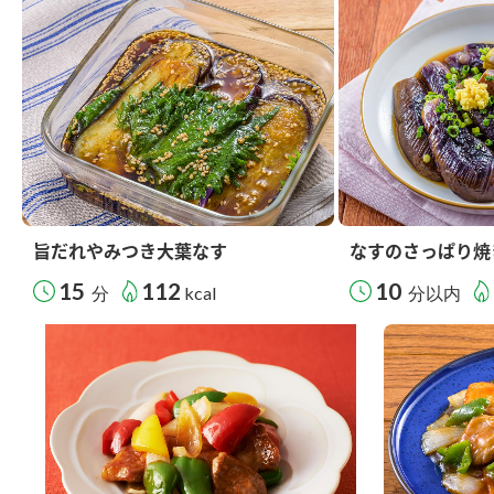
旨だれやみつき大葉なす
なすのさっぱり焼
15
112
10
分
kcal
分以内