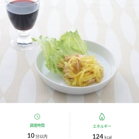
商品カテゴリ
新商品一覧
酢
調味酢
キャンペーン情報
お酢ドリンク
ぽん酢
ブランド・スペシャルサイト
ブランド・スペシャルサイト トップ
みりん風・料理酒
鍋用調味料
商品ブランドサイト
企業情報
Fibee（ファイビー）
国内事業概要
くらしプラ酢
つゆ
たれ
カンタン酢
ミツカングループについて
お酢ドリンク
ミツカンを知る
企業理念
スープ
中華
調理時間
エネルギー
味ぽん
10
124
分以内
kcal
ぽん酢