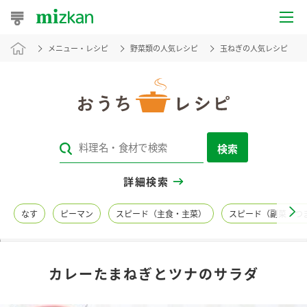
メニュー・レシピ
野菜類の人気レシピ
玉ねぎの人気レシピ
おうちレシピ
おすすめレシピ
レシピ特集
検索
レシピカテゴリ一覧
詳細検索
商品からレシピを探す
なす
ピーマン
スピード（主食・主菜）
スピード（副菜・つ
レシピ名特集
カレーたまねぎとツナのサラダ
商品情報