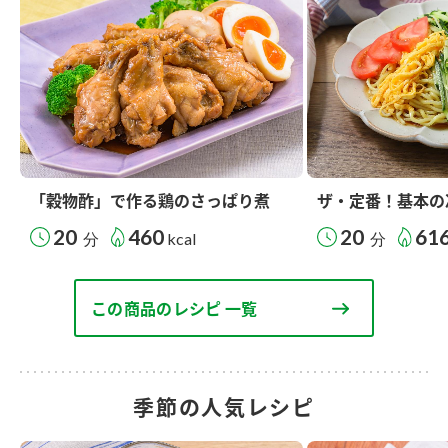
「穀物酢」で作る鶏のさっぱり煮
ザ・定番！基本の
20
460
20
61
分
kcal
分
この商品のレシピ 一覧
季節の人気レシピ