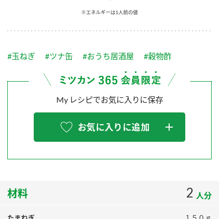
採用情報
環境への取り組み
※エネルギーは1人前の値
かおりの蔵
ミツカンの歴史
クイック調味料
レモン果汁
ニュースリリース
つゆ
水の文化センター（アーカイブ）
鍋なび
#玉ねぎ
#ツナ缶
#おうち居酒屋
#穀物酢
ふりかけ
おすしの素
お客様相談センター
納豆のサイト
ZENB initiative
PIN印
お客様の声をいかしました
炊き込みご飯の素
米飯用調味液
My レシピでお気に入りに保存
三ツ判山吹
販売終了製品のご案内
千夜
MIM（ミツカンミュージアム）
お気に入りに追加
納豆
Fibee
よくあるご質問
スペシャルサイト
お酢を知ろう！
各部門が大切にしていること
お問い合わせ
すしラボ
地図から取り扱い店舗を探す
2
ぽん酢サワー
材料
人分
おいしさと健康への取り組み
納豆の豆知識
たまねぎ
１５０ｇ