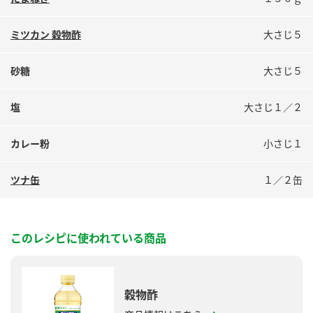
鍋奉行マニュアル
ミツカン公式通販
ミツカンのCM
キッザニア東京「ぽん酢工房」
ミツカン 穀物酢
大さじ５
ロングセラー商品 ＋ おすすめレシピ
砂糖
大さじ５
人気商品 ＋ おすすめレシピ
塩
大さじ１／２
検索
カレー粉
小さじ１
ツナ缶
１／２缶
業務用サイト
ミツカングループについて
製造所固有記号一覧
このレシピに使われている商品
穀物酢