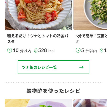
和えるだけ！ツナとトマトの冷製パ
5分で簡単！豆苗
スタ
え
10
528
5
1
分以内
kcal
分以内
ツナ缶のレシピ一覧
穀物酢を使ったレシピ