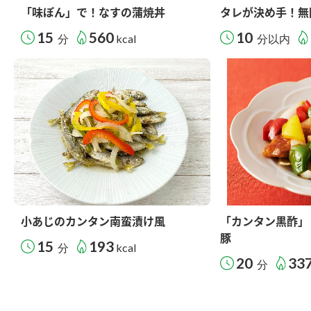
「味ぽん」で！なすの蒲焼丼
タレが決め手！無
15
560
10
分
kcal
分以内
小あじのカンタン南蛮漬け風
「カンタン黒酢」
豚
15
193
分
kcal
20
33
分