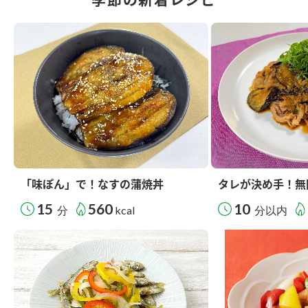
「味ぽん」で！なすの蒲焼丼
タレが決め手！無
15
560
10
分
kcal
分以内