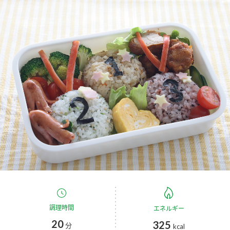
商品カテゴリ
新商品一覧
酢
調味酢
キャンペーン情報
お酢ドリンク
ぽん酢
ブランド・スペシャルサイト
ブランド・スペシャルサイト トップ
みりん風・料理酒
鍋用調味料
商品ブランドサイト
企業情報
Fibee（ファイビー）
国内事業概要
くらしプラ酢
つゆ
たれ
カンタン酢
ミツカングループについて
お酢ドリンク
ミツカンを知る
企業理念
スープ
中華
調理時間
エネルギー
味ぽん
20
325
分
kcal
ぽん酢