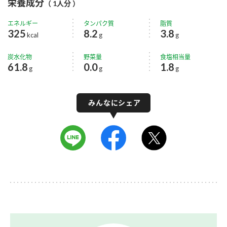
栄養成分
（ 1人分 ）
エネルギー
タンパク質
脂質
325
8.2
3.8
kcal
g
g
炭水化物
野菜量
食塩相当量
61.8
0.0
1.8
g
g
g