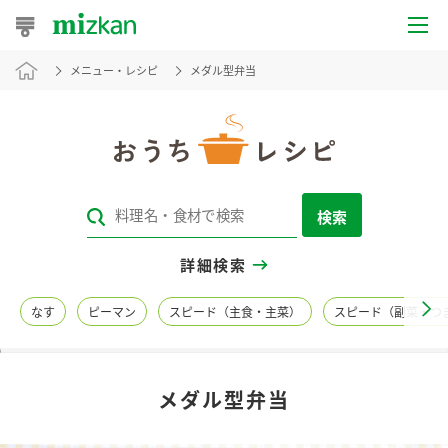
メニュー・レシピ
メダル型弁当
おうちレシピ
おすすめレシピ
レシピ特集
検索
レシピカテゴリ一覧
詳細検索
商品からレシピを探す
なす
ピーマン
スピード（主食・主菜）
スピード（副菜・つ
レシピ名特集
メダル型弁当
商品情報