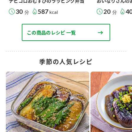
チビコロおむすびのラッピング弁当
おいなりさんの
30
587
20
4
分
kcal
分
この商品のレシピ 一覧
季節の人気レシピ