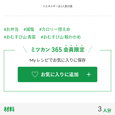
採用情報
環境への取り組み
※エネルギーは1人前の値
かおりの蔵
ミツカンの歴史
クイック調味料
レモン果汁
ニュースリリース
つゆ
水の文化センター（アーカイブ）
鍋なび
#お弁当
#減塩
#カロリー控えめ
ふりかけ
おすしの素
お客様相談センター
納豆のサイト
#おむすび山 青菜
#おむすび山 鮭わかめ
ZENB initiative
PIN印
お客様の声をいかしました
炊き込みご飯の素
米飯用調味液
三ツ判山吹
My レシピでお気に入りに保存
販売終了製品のご案内
千夜
MIM（ミツカンミュージアム）
納豆
Fibee
よくあるご質問
お気に入りに追加
スペシャルサイト
お酢を知ろう！
各部門が大切にしていること
お問い合わせ
すしラボ
地図から取り扱い店舗を探す
ぽん酢サワー
おいしさと健康への取り組み
3
材料
納豆の豆知識
人分