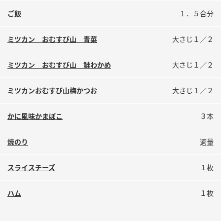
鍋奉行マニュアル
ミツカン公式通販
ご飯
１．５合分
ミツカンのCM
キッザニア東京「ぽん酢工房」
ミツカン おむすび山 青菜
大さじ１／２
ロングセラー商品 ＋ おすすめレシピ
人気商品 ＋ おすすめレシピ
ミツカン おむすび山 鮭わかめ
大さじ１／２
ミツカンおむすび山梅かつお
大さじ１／２
検索
かに風味かまぼこ
３本
業務用サイト
ミツカングループについて
製造所固有記号一覧
焼のり
適量
スライスチーズ
１枚
ハム
１枚