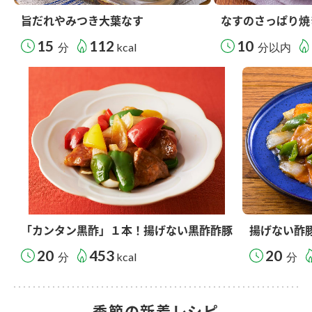
旨だれやみつき大葉なす
なすのさっぱり焼
15
112
10
分
kcal
分以内
「カンタン黒酢」１本！揚げない黒酢酢豚
揚げない酢
20
453
20
分
kcal
分
季節の新着レシピ