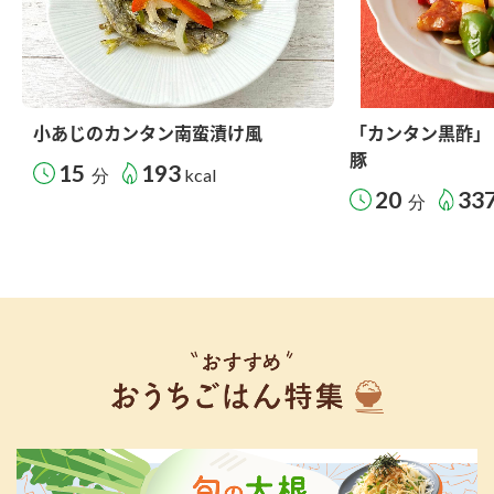
小あじのカンタン南蛮漬け風
「カンタン黒酢」
豚
15
193
分
kcal
20
33
分