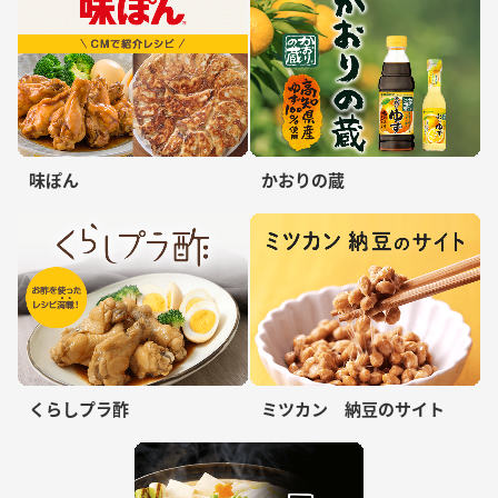
味ぽん
かおりの蔵
くらしプラ酢
ミツカン 納豆のサイト