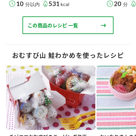
10
531
20
分以内
kcal
分
この商品のレシピ 一覧
おむすび山 鮭わかめを使ったレシピ