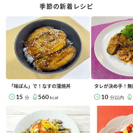
季節の新着レシピ
「味ぽん」で！なすの蒲焼丼
タレが決め手！無
15
560
10
分
kcal
分以内