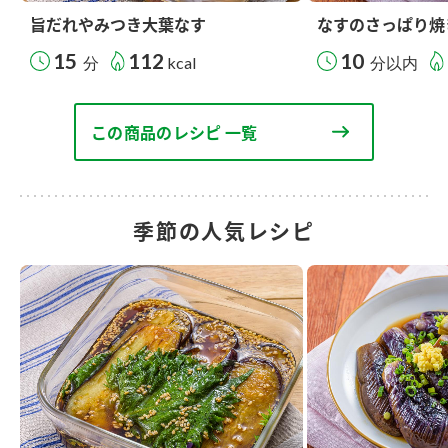
旨だれやみつき大葉なす
なすのさっぱり焼
15
112
10
分
kcal
分以内
この商品のレシピ 一覧
季節の人気レシピ