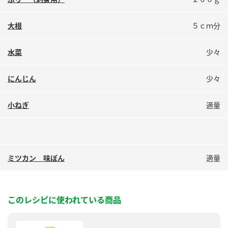
鍋奉行マニュアル
ミツカン公式通販
ミツカンのCM
キッザニア東京「ぽん酢工房」
大根
５ｃｍ分
ロングセラー商品 ＋ おすすめレシピ
水菜
少々
人気商品 ＋ おすすめレシピ
にんじん
少々
検索
小ねぎ
適量
業務用サイト
ミツカングループについて
製造所固有記号一覧
ミツカン 味ぽん
適量
このレシピに使われている商品