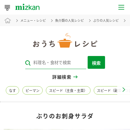
メニュー・レシピ
魚介類の人気レシピ
ぶりの人気レシピ
おうちレシピ
おすすめレシピ
レシピ特集
検索
レシピカテゴリ一覧
詳細検索
商品からレシピを探す
なす
ピーマン
スピード（主食・主菜）
スピード（副菜・つ
レシピ名特集
ぶりのお刺身サラダ
商品情報