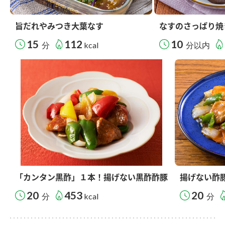
旨だれやみつき大葉なす
なすのさっぱり焼
15
112
10
分
kcal
分以内
「カンタン黒酢」１本！揚げない黒酢酢豚
揚げない酢
20
453
20
分
kcal
分