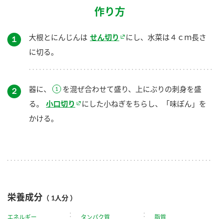
作り方
大根とにんじんは
せん切り
にし、水菜は４ｃｍ長さ
１
に切る。
器に、
を混ぜ合わせて盛り、上にぶりの刺身を盛
２
る。
小口切り
にした小ねぎをちらし、「味ぽん」を
かける。
栄養成分
（ 1人分 ）
エネルギー
タンパク質
脂質