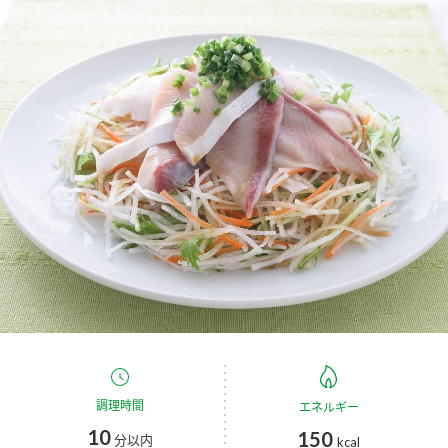
商品カテゴリ
新商品一覧
酢
調味酢
キャンペーン情報
お酢ドリンク
ぽん酢
ブランド・スペシャルサイト
ブランド・スペシャルサイト トップ
みりん風・料理酒
鍋用調味料
商品ブランドサイト
企業情報
Fibee（ファイビー）
国内事業概要
くらしプラ酢
つゆ
たれ
カンタン酢
ミツカングループについて
お酢ドリンク
ミツカンを知る
企業理念
スープ
中華
調理時間
味ぽん
エネルギー
10
150
分以内
kcal
ぽん酢