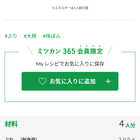
採用情報
環境への取り組み
※エネルギーは1人前の値
かおりの蔵
ミツカンの歴史
クイック調味料
レモン果汁
ニュースリリース
つゆ
水の文化センター（アーカイブ）
鍋なび
#ぶり
#大根
#味ぽん
ふりかけ
おすしの素
お客様相談センター
納豆のサイト
ZENB initiative
PIN印
お客様の声をいかしました
炊き込みご飯の素
米飯用調味液
My レシピでお気に入りに保存
三ツ判山吹
販売終了製品のご案内
千夜
MIM（ミツカンミュージアム）
お気に入りに追加
納豆
Fibee
よくあるご質問
スペシャルサイト
お酢を知ろう！
各部門が大切にしていること
お問い合わせ
すしラボ
地図から取り扱い店舗を探す
4
ぽん酢サワー
材料
人分
おいしさと健康への取り組み
納豆の豆知識
ぶり （刺身用）
２００ｇ