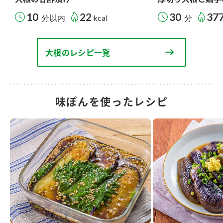
10
22
30
37
分以内
kcal
分
大根のレシピ一覧
味ぽんを使ったレシピ