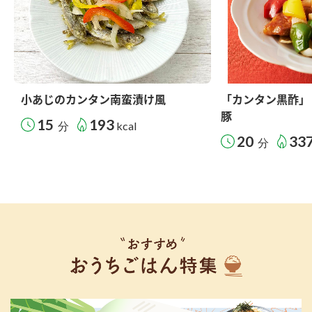
小あじのカンタン南蛮漬け風
「カンタン黒酢」
豚
15
193
分
kcal
20
33
分