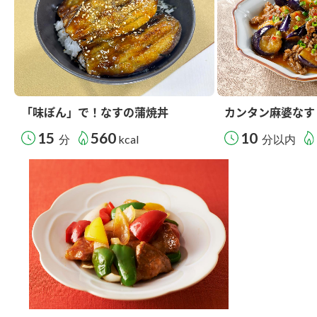
「味ぽん」で！なすの蒲焼丼
カンタン麻婆なす
15
560
10
分
kcal
分以内