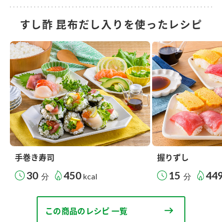
すし酢 昆布だし入りを使ったレシピ
手巻き寿司
握りずし
30
450
15
44
分
kcal
分
この商品のレシピ 一覧