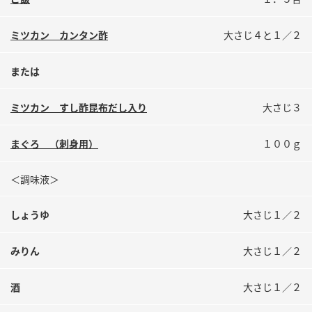
鍋奉行マニュアル
ミツカン公式通販
ミツカンのCM
キッザニア東京「ぽん酢工房」
ミツカン カンタン酢
大さじ４と１／２
ロングセラー商品 ＋ おすすめレシピ
または
人気商品 ＋ おすすめレシピ
ミツカン すし酢昆布だし入り
大さじ３
検索
まぐろ （刺身用）
１００ｇ
＜調味液＞
業務用サイト
ミツカングループについて
製造所固有記号一覧
しょうゆ
大さじ１／２
みりん
大さじ１／２
酒
大さじ１／２