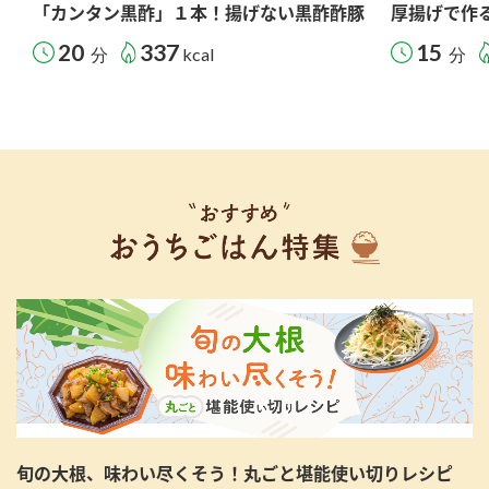
「カンタン黒酢」１本！揚げない黒酢酢豚
厚揚げで作
20
337
15
分
kcal
分
旬の大根、味わい尽くそう！丸ごと堪能使い切りレシピ