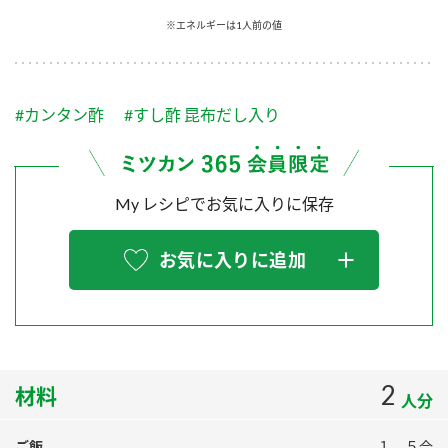
採用情報
環境への取り組み
※エネルギーは1人前の値
かおりの蔵
ミツカンの歴史
クイック調味料
レモン果汁
ニュースリリース
つゆ
水の文化センター（アーカイブ）
鍋なび
#カンタン酢
#すし酢 昆布だし入り
ふりかけ
おすしの素
お客様相談センター
納豆のサイト
ZENB initiative
PIN印
お客様の声をいかしました
炊き込みご飯の素
米飯用調味液
My レシピでお気に入りに保存
三ツ判山吹
販売終了製品のご案内
千夜
MIM（ミツカンミュージアム）
お気に入りに追加
納豆
Fibee
よくあるご質問
スペシャルサイト
お酢を知ろう！
各部門が大切にしていること
お問い合わせ
すしラボ
地図から取り扱い店舗を探す
2
ぽん酢サワー
材料
人分
おいしさと健康への取り組み
納豆の豆知識
ご飯
１．５合