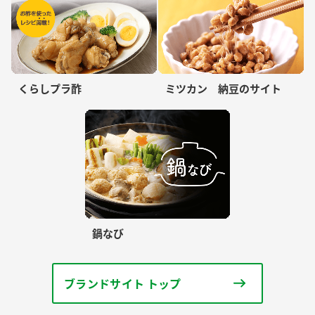
味ぽん
かおりの蔵
くらしプラ酢
ミツカン 納豆のサイト
鍋なび