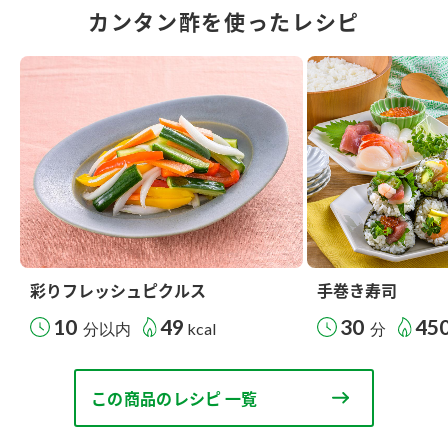
カンタン酢を使ったレシピ
彩りフレッシュピクルス
手巻き寿司
10
49
30
45
分以内
kcal
分
この商品のレシピ 一覧