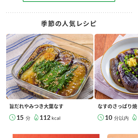
季節の人気レシピ
旨だれやみつき大葉なす
なすのさっぱり焼
15
112
10
分
kcal
分以内