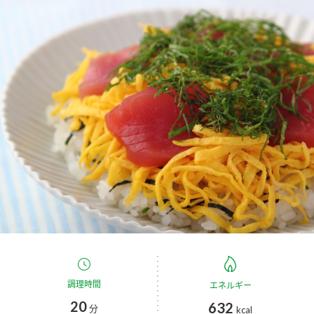
商品カテゴリ
新商品一覧
酢
調味酢
キャンペーン情報
お酢ドリンク
ぽん酢
ブランド・スペシャルサイト
ブランド・スペシャルサイト トップ
みりん風・料理酒
鍋用調味料
商品ブランドサイト
企業情報
Fibee（ファイビー）
国内事業概要
くらしプラ酢
つゆ
たれ
カンタン酢
ミツカングループについて
お酢ドリンク
ミツカンを知る
企業理念
スープ
中華
調理時間
味ぽん
エネルギー
20
632
分
kcal
ぽん酢