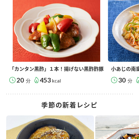
「カンタン黒酢」１本！揚げない黒酢酢豚
小あじの南
20
453
30
分
kcal
分
季節の新着レシピ