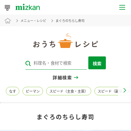
メニュー・レシピ
まぐろのちらし寿司
おうちレシピ
おすすめレシピ
レシピ特集
検索
レシピカテゴリ一覧
詳細検索
商品からレシピを探す
なす
ピーマン
スピード（主食・主菜）
スピード（副菜・つ
レシピ名特集
まぐろのちらし寿司
商品情報