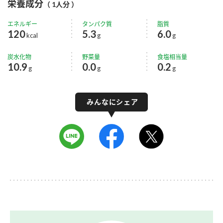
栄養成分
（ 1人分 ）
エネルギー
タンパク質
脂質
120
5.3
6.0
kcal
g
g
炭水化物
野菜量
食塩相当量
10.9
0.0
0.2
g
g
g