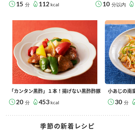
15
112
10
分
kcal
分以内
「カンタン黒酢」１本！揚げない黒酢酢豚
小あじの南
20
453
30
分
kcal
分
季節の新着レシピ