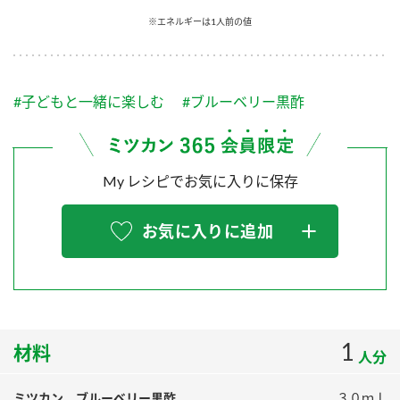
採用情報
環境への取り組み
※エネルギーは1人前の値
かおりの蔵
ミツカンの歴史
クイック調味料
レモン果汁
ニュースリリース
つゆ
水の文化センター（アーカイブ）
鍋なび
#子どもと一緒に楽しむ
#ブルーベリー黒酢
ふりかけ
おすしの素
お客様相談センター
納豆のサイト
ZENB initiative
PIN印
お客様の声をいかしました
炊き込みご飯の素
米飯用調味液
My レシピでお気に入りに保存
三ツ判山吹
販売終了製品のご案内
千夜
MIM（ミツカンミュージアム）
お気に入りに追加
納豆
Fibee
よくあるご質問
スペシャルサイト
お酢を知ろう！
各部門が大切にしていること
お問い合わせ
すしラボ
地図から取り扱い店舗を探す
1
ぽん酢サワー
材料
人分
おいしさと健康への取り組み
納豆の豆知識
ミツカン ブルーベリー黒酢
３０ｍｌ