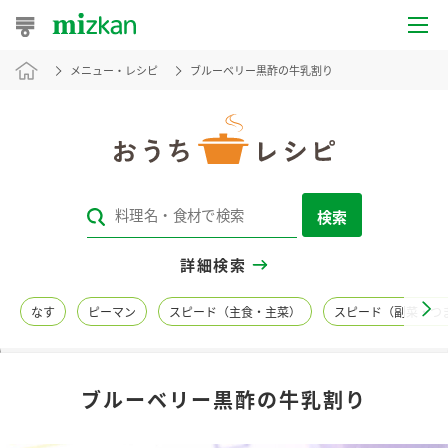
メニュー・レシピ
ブルーベリー黒酢の牛乳割り
おうちレシピ
おすすめレシピ
レシピ特集
検索
レシピカテゴリ一覧
詳細検索
商品からレシピを探す
なす
ピーマン
スピード（主食・主菜）
スピード（副菜・つ
レシピ名特集
ブルーベリー黒酢の牛乳割り
商品情報