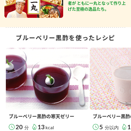
者が ともに一丸となって作り上
げた至極の逸品たち。
ブルーベリー黒酢を使ったレシピ
ブルーベリー黒酢の寒天ゼリー
ブルーベリー黒酢
20
13
5
1
分
kcal
分以内