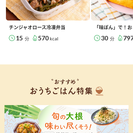
チンジャオロース冷凍弁当
「味ぽん」で！お
15
570
30
79
分
kcal
分