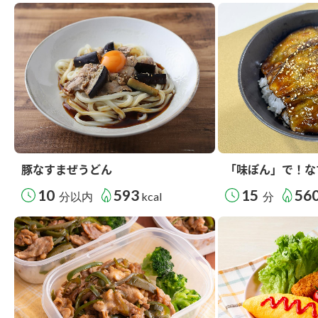
豚なすまぜうどん
「味ぽん」で！な
10
593
15
56
分以内
kcal
分