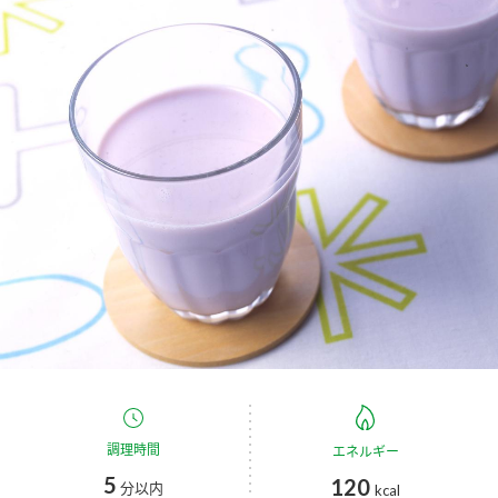
商品カテゴリ
新商品一覧
酢
調味酢
キャンペーン情報
お酢ドリンク
ぽん酢
ブランド・スペシャルサイト
ブランド・スペシャルサイト トップ
みりん風・料理酒
鍋用調味料
商品ブランドサイト
企業情報
Fibee（ファイビー）
国内事業概要
くらしプラ酢
つゆ
たれ
カンタン酢
ミツカングループについて
お酢ドリンク
ミツカンを知る
企業理念
スープ
中華
調理時間
エネルギー
味ぽん
5
120
分以内
kcal
ぽん酢