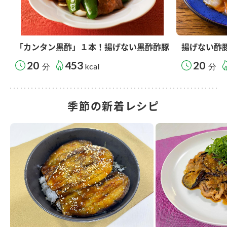
「カンタン黒酢」１本！揚げない黒酢酢豚
揚げない酢
20
453
20
分
kcal
分
季節の新着レシピ