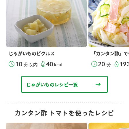
じゃがいものピクルス
「カンタン酢」で
10
40
20
19
分以内
kcal
分
じゃがいものレシピ一覧
カンタン酢 トマトを使ったレシピ