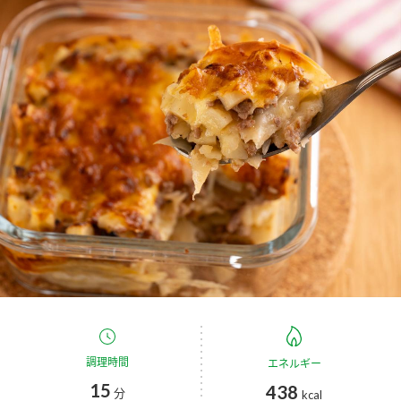
商品カテゴリ
新商品一覧
酢
調味酢
キャンペーン情報
お酢ドリンク
ぽん酢
ブランド・スペシャルサイト
ブランド・スペシャルサイト トップ
みりん風・料理酒
鍋用調味料
商品ブランドサイト
企業情報
Fibee（ファイビー）
国内事業概要
くらしプラ酢
つゆ
たれ
カンタン酢
ミツカングループについて
お酢ドリンク
ミツカンを知る
企業理念
スープ
中華
調理時間
エネルギー
味ぽん
15
438
分
kcal
ぽん酢