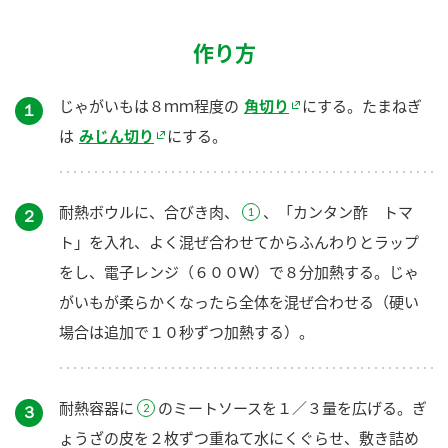
作り方
じゃがいもは８ｍｍ程度の
角切り
にする。たまねぎ
１
は
みじん切り
にする。
耐熱ボウルに、合びき肉、
、「カンタン酢 トマ
２
ト」を入れ、よく混ぜ合わせてからふんわりとラップ
をし、電子レンジ（６００W）で８分加熱する。じゃ
がいもが柔らかくなったら全体を混ぜ合わせる（硬い
場合は追加で１０秒ずつ加熱する）。
耐熱容器に
のミートソースを１／３量を広げる。ぎ
３
ょうざの皮を２枚ずつ重ねて水にくぐらせ、敷き詰め