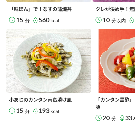
「味ぽん」で！なすの蒲焼丼
タレが決め手！無
15
560
10
分
kcal
分以内
小あじのカンタン南蛮漬け風
「カンタン黒酢」
豚
15
193
分
kcal
20
33
分