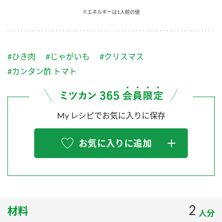
採用情報
環境への取り組み
※エネルギーは1人前の値
かおりの蔵
ミツカンの歴史
クイック調味料
レモン果汁
ニュースリリース
つゆ
水の文化センター（アーカイブ）
鍋なび
#ひき肉
#じゃがいも
#クリスマス
ふりかけ
おすしの素
お客様相談センター
納豆のサイト
#カンタン酢 トマト
ZENB initiative
PIN印
お客様の声をいかしました
炊き込みご飯の素
米飯用調味液
三ツ判山吹
My レシピでお気に入りに保存
販売終了製品のご案内
千夜
MIM（ミツカンミュージアム）
納豆
Fibee
よくあるご質問
お気に入りに追加
スペシャルサイト
お酢を知ろう！
各部門が大切にしていること
お問い合わせ
すしラボ
地図から取り扱い店舗を探す
ぽん酢サワー
おいしさと健康への取り組み
2
材料
納豆の豆知識
人分