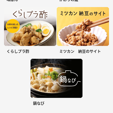
くらしプラ酢
ミツカン 納豆のサイト
鍋なび