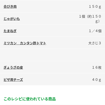
鍋奉行マニュアル
ミツカン公式通販
合びき肉
１５０ｇ
ミツカンのCM
キッザニア東京「ぽん酢工房」
１個（約１５０
じゃがいも
ロングセラー商品 ＋ おすすめレシピ
ｇ）
人気商品 ＋ おすすめレシピ
たまねぎ
１／４個
ミツカン カンタン酢トマト
大さじ３
検索
業務用サイト
ミツカングループについて
製造所固有記号一覧
ぎょうざの皮
１６枚
ピザ用チーズ
４０ｇ
このレシピに使われている商品