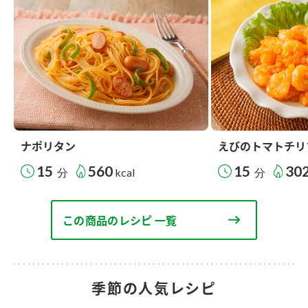
ナポリタン
えびのトマトチリ
15
560
15
30
分
kcal
分
この商品のレシピ 一覧
季節の人気レシピ