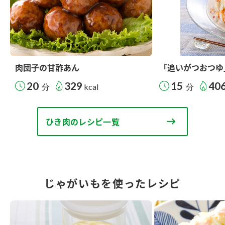
肉団子の甘酢あん
「追いがつおつゆ
20
329
15
40
分
kcal
分
ひき肉のレシピ一覧
じゃがいもを使ったレシピ