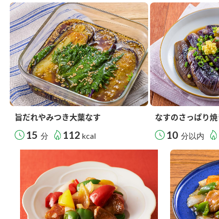
旨だれやみつき大葉なす
なすのさっぱり焼
15
112
10
分
kcal
分以内