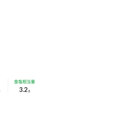
食塩相当量
3.2
g
g