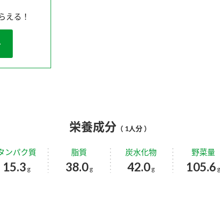
らえる！
栄養成分
（ 1人分 ）
タンパク質
脂質
炭水化物
野菜量
15.3
38.0
42.0
105.6
g
g
g