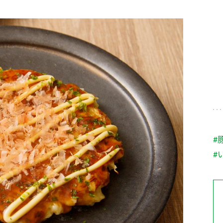
す。
テーマとし
活動を行っ
た。
MIM（ミツカンミュ
各部門が
スープ
中華
クイック調味料
レモン果汁
ふりか
ージアム）
いること
ミツカンの酢づくりの
「未来ビジ
歴史などが学べる体験
実現に向け
型博物館です。
取り組みを
す。
納豆
Fibee
キッザニア東京「ぽ
#
ん酢工房」
#
味ぽんやお酢について
楽しく学べるパビリオ
ンです。
ibee（ファイビ
くらしプラ酢
カンタン酢