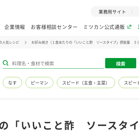
業務用サイト
企業情報
お客様相談センター
ミツカン公式通販
の人気レシピ
お好み焼き（１食あたりの「いいこと酢 ソースタイプ」摂取量 ３
ミツカングループについて
検索
企業理念
ミツカンの
なす
ピーマン
スピード（主食・主菜）
スピー
ミツカングループの企
創業から現在
業理念をご紹介しま
ツカンの変革
す。
歴史をご紹介
ご紹介します。
環境への取り組み
水の文化
の「いいこと酢 ソースタ
（アーカ
酢
調味酢
お酢ドリンク
ぽん酢
みりん風・
ミツカンの環境への取
り組みをご紹介しま
1999年