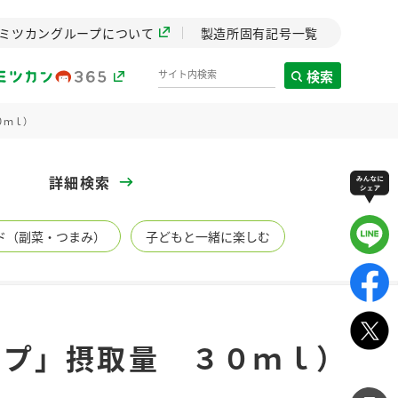
ミツカングループについて
製造所固有記号一覧
検索
０ｍｌ）
製造所固有記号一覧
詳細検索
歴史
ド（副菜・つまみ）
子どもと一緒に楽しむ
までのミ
と挑戦の
します。
センター
ZENB initiative
イプ」摂取量 ３０ｍｌ）
イブ）
料理酒
鍋用調味料
つゆ
たれ
植物を可能な限りまる
ごと使ったZENBのコン
設立。「水」を