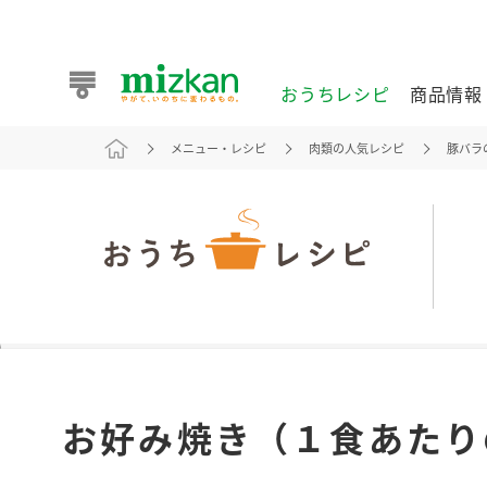
おうちレシピ
商品情報
メニュー・レシピ
肉類の人気レシピ
豚バラ
おうちレシピ
商品情報 トップ
企業情報 トップ
お客様相談センター トップ
ミツカン公式通販
業務用サイト
また食べたいが見つかる。ミツカンからのおすすめレシピを
お好み焼き（１食あたり
おうちレシピ トップ