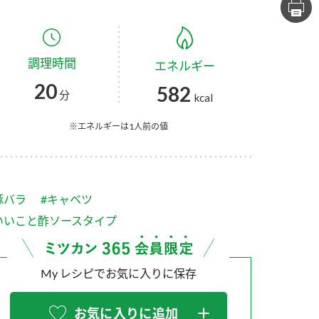
セプトをご紹介しま
た社会貢献
す。
ていまし
調理時間
エネルギー
大切にして
おいしさと健康への
け
おすしの素
炊き込みご飯の素
米飯用調味液
20
582
取り組み
分
kcal
ョン宣言」
ミツカンの研究成果と
た各部門の
おいしさと健康に役立
※エネルギーは1人前の値
ご紹介しま
つ情報をご紹介しま
す。
豚バラ
#キャベツ
いいこと酢ソースタイプ
My レシピでお気に入りに保存
お酢ドリンク
味ぽん
ぽん酢
お気に入りに追加