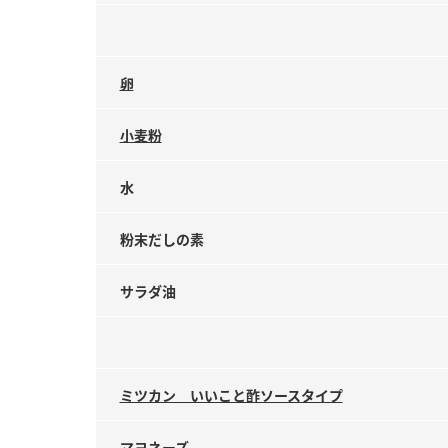
卵
小麦粉
水
粉末だしの素
サラダ油
ミツカン いいこと酢ソースタイプ
マヨネーズ