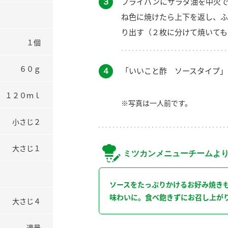
３
フライパンにサラダ油を中火
ね色に焼けたら上下を返し、ふ
り出す（２枚に分けて焼いても
１個
６０ｇ
４
「いいこと酢 ソースタイプ」
１２０ｍｌ
※写真は一人前です。
小さじ２
大さじ１
ミツカンメニューチームよ
ソースをたっぷりかけるお好み焼き
味わいに。食べ飽きずにお召し上が
大さじ４
適量