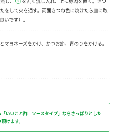
で熱し、
を丸く流し入れ、上に豚肉を置く。きつ
たをして火を通す。両面きつね色に焼けたら皿に取
良いです）。
とマヨネーズをかけ、かつお節、青のりをかける。
り
も「いいこと酢 ソースタイプ」ならさっぱりとした
り頂けます。