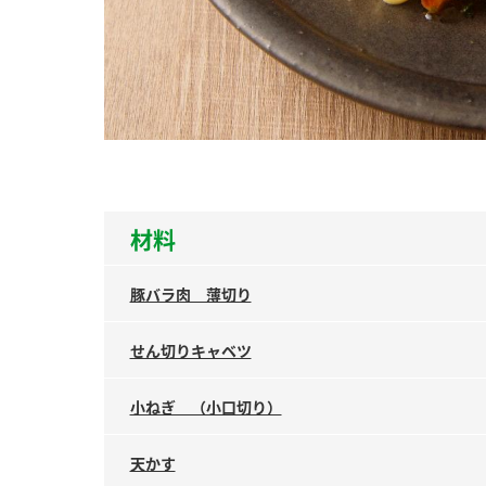
ー
お
材料
豚バラ肉 薄切り
せん切りキャベツ
小ねぎ （小口切り）
天かす