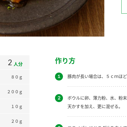
）
酢を知ろう！
すしラボ
ぽん酢サワー
作り方
2
人分
１
豚肉が長い場合は、５ｃｍほど
８０ｇ
２００ｇ
２
ボウルに卵、薄力粉、水、粉末
天かすを加え、更に混ぜる。
１０ｇ
２０ｇ