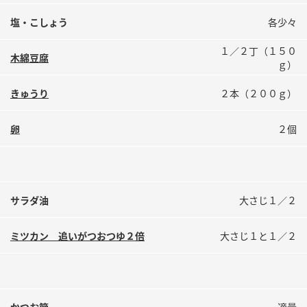
鍋奉行マニュアル
ミツカン公式通販
塩・こしょう
各少々
ミツカンのCM
キッザニア東京「ぽん酢工房」
１／２丁（１５０
ロングセラー商品 ＋ おすすめレシピ
木綿豆腐
ｇ）
人気商品 ＋ おすすめレシピ
きゅうり
２本（２００ｇ）
卵
２個
検索
業務用サイト
ミツカングループについて
製造所固有記号一覧
サラダ油
大さじ１／２
ミツカン 追いがつおつゆ２倍
大さじ１と１／２