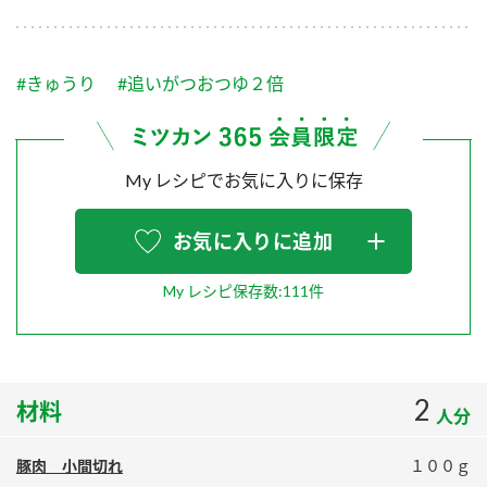
採用情報
環境への取り組み
かおりの蔵
ミツカンの歴史
クイック調味料
レモン果汁
ニュースリリース
つゆ
#きゅうり
#追いがつおつゆ２倍
水の文化センター（アーカイブ）
鍋なび
ふりかけ
おすしの素
お客様相談センター
納豆のサイト
My レシピでお気に入りに保存
ZENB initiative
PIN印
お客様の声をいかしました
炊き込みご飯の素
米飯用調味液
三ツ判山吹
お気に入りに追加
販売終了製品のご案内
千夜
MIM（ミツカンミュージアム）
My レシピ保存数:111件
納豆
Fibee
よくあるご質問
スペシャルサイト
お酢を知ろう！
各部門が大切にしていること
お問い合わせ
すしラボ
2
材料
人分
地図から取り扱い店舗を探す
ぽん酢サワー
おいしさと健康への取り組み
納豆の豆知識
豚肉 小間切れ
１００ｇ