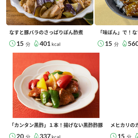
なすと豚バラのさっぱりぽん酢煮
「味ぽん」で！な
15
401
15
56
分
kcal
分
「カンタン黒酢」１本！揚げない黒酢酢豚
メヒカリの
20
337
15
分
kcal
分