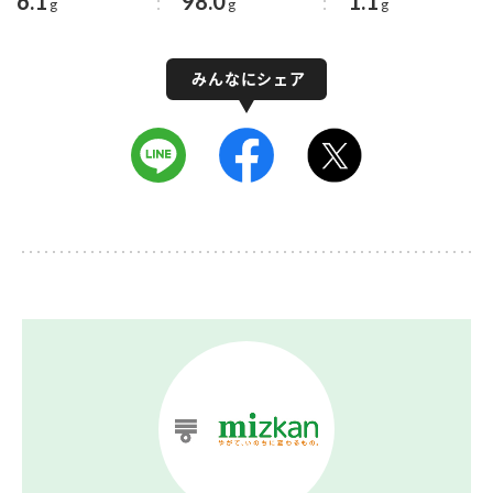
6.1
98.0
1.1
g
g
g