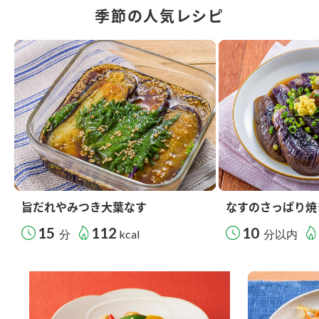
季節の人気レシピ
旨だれやみつき大葉なす
なすのさっぱり焼
15
112
10
分
kcal
分以内