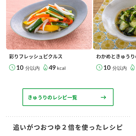
彩りフレッシュピクルス
わかめときゅうり
10
49
10
分以内
kcal
分以内
きゅうりのレシピ一覧
追いがつおつゆ２倍を使ったレシピ