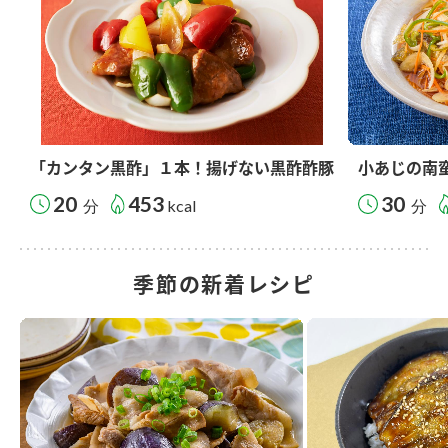
「カンタン黒酢」１本！揚げない黒酢酢豚
小あじの南
20
453
30
分
kcal
分
季節の新着レシピ