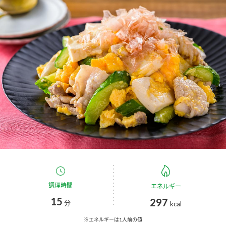
商品カテゴリ
新商品一覧
酢
調味酢
キャンペーン情報
お酢ドリンク
ぽん酢
ブランド・スペシャルサイト
ブランド・スペシャルサイト トップ
みりん風・料理酒
鍋用調味料
商品ブランドサイト
企業情報
Fibee（ファイビー）
国内事業概要
くらしプラ酢
つゆ
たれ
カンタン酢
ミツカングループについて
調理時間
エネルギー
お酢ドリンク
15
297
ミツカンを知る
企業理念
スープ
中華
分
kcal
味ぽん
※エネルギーは1人前の値
ぽん酢