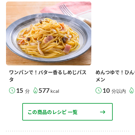
ワンパンで！バター香るしめじパス
めんつゆで！ひん
タ
メン
15
577
10
分
kcal
分以内
この商品のレシピ 一覧