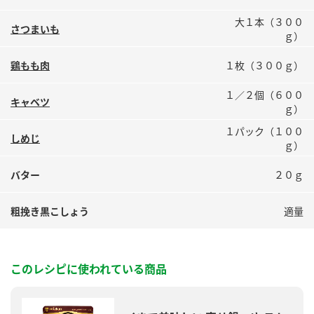
鍋奉行マニュアル
ミツカン公式通販
大１本（３００
さつまいも
ミツカンのCM
キッザニア東京「ぽん酢工房」
ｇ）
ロングセラー商品 ＋ おすすめレシピ
鶏もも肉
１枚（３００ｇ）
人気商品 ＋ おすすめレシピ
１／２個（６００
キャベツ
ｇ）
１パック（１００
しめじ
検索
ｇ）
バター
２０ｇ
業務用サイト
ミツカングループについて
製造所固有記号一覧
粗挽き黒こしょう
適量
このレシピに使われている商品