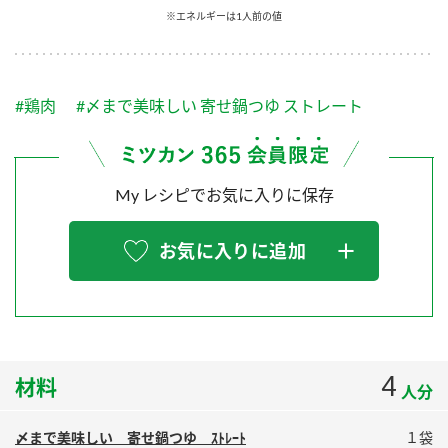
採用情報
環境への取り組み
※エネルギーは1人前の値
かおりの蔵
ミツカンの歴史
クイック調味料
レモン果汁
ニュースリリース
つゆ
水の文化センター（アーカイブ）
鍋なび
#鶏肉
#〆まで美味しい 寄せ鍋つゆ ストレート
ふりかけ
おすしの素
お客様相談センター
納豆のサイト
ZENB initiative
PIN印
お客様の声をいかしました
My レシピでお気に入りに保存
炊き込みご飯の素
米飯用調味液
三ツ判山吹
販売終了製品のご案内
千夜
MIM（ミツカンミュージアム）
お気に入りに追加
納豆
Fibee
よくあるご質問
スペシャルサイト
お酢を知ろう！
各部門が大切にしていること
お問い合わせ
すしラボ
4
材料
地図から取り扱い店舗を探す
ぽん酢サワー
人分
おいしさと健康への取り組み
納豆の豆知識
〆まで美味しい 寄せ鍋つゆ ｽﾄﾚｰﾄ
１袋