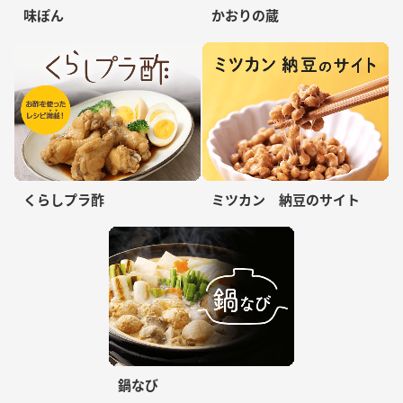
味ぽん
かおりの蔵
くらしプラ酢
ミツカン 納豆のサイト
鍋なび