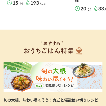
15
193
分
kcal
20
33
分
旬の大根、味わい尽くそう！丸ごと堪能使い切りレシピ