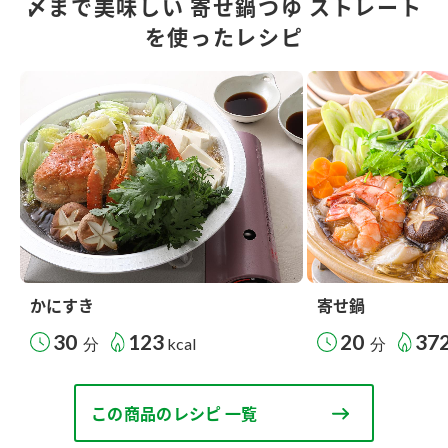
〆まで美味しい 寄せ鍋つゆ ストレート
を使ったレシピ
かにすき
寄せ鍋
30
123
20
37
分
kcal
分
この商品のレシピ 一覧