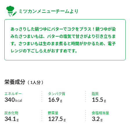
ミツカンメニューチームより
あっさりした鍋つゆにバターでコクをプラス！鍋つゆが染
みたさつまいもは、バターの塩気で甘さがより引き立ちま
す。さつまいもは生のまま煮ると時間がかかるため、電子
レンジの下ごしらえがおすすめです。
栄養成分
（ 1人分 ）
エネルギー
タンパク質
脂質
340
16.9
15.5
kcal
g
g
炭水化物
野菜量
食塩相当量
34.1
127.5
3.2
g
g
g