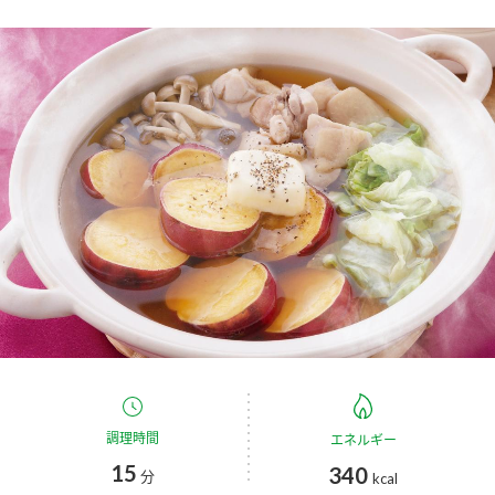
商品カテゴリ
新商品一覧
酢
調味酢
キャンペーン情報
お酢ドリンク
ぽん酢
ブランド・スペシャルサイト
ブランド・スペシャルサイト トップ
みりん風・料理酒
鍋用調味料
商品ブランドサイト
企業情報
Fibee（ファイビー）
国内事業概要
くらしプラ酢
つゆ
たれ
カンタン酢
ミツカングループについて
お酢ドリンク
調理時間
ミツカンを知る
企業理念
エネルギー
スープ
中華
味ぽん
15
340
分
kcal
ぽん酢