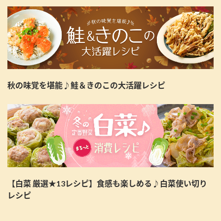
秋の味覚を堪能♪鮭＆きのこの大活躍レシピ
【白菜 厳選★13レシピ】食感も楽しめる♪白菜使い切り
レシピ