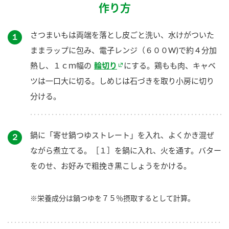
作り方
さつまいもは両端を落とし皮ごと洗い、水けがついた
１
ままラップに包み、電子レンジ（６００W)で約４分加
熱し、１ｃｍ幅の
輪切り
にする。鶏もも肉、キャベ
ツは一口大に切る。しめじは石づきを取り小房に切り
分ける。
鍋に「寄せ鍋つゆストレート」を入れ、よくかき混ぜ
２
ながら煮立てる。［１］を鍋に入れ、火を通す。バター
をのせ、お好みで粗挽き黒こしょうをかける。
※栄養成分は鍋つゆを７５％摂取するとして計算。