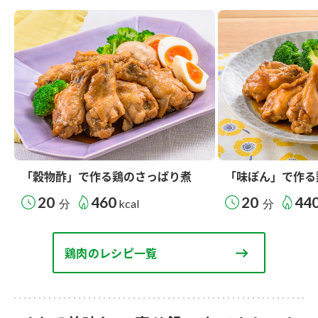
「穀物酢」で作る鶏のさっぱり煮
「味ぽん」で作る
20
460
20
44
分
kcal
分
鶏肉のレシピ一覧