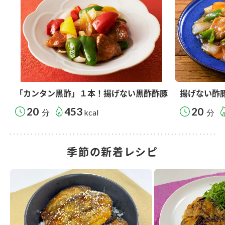
「カンタン黒酢」１本！揚げない黒酢酢豚
揚げない酢
20
453
20
分
kcal
分
季節の新着レシピ