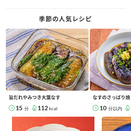
季節の人気レシピ
旨だれやみつき大葉なす
なすのさっぱり焼
15
112
10
分
kcal
分以内