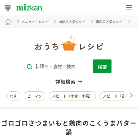
メニュー・レシピ
肉類の人気レシピ
鶏肉の人気レシピ
ゴ
おうちレシピ
おすすめレシピ
レシピ特集
検索
レシピカテゴリ一覧
詳細検索
商品からレシピを探す
なす
ピーマン
スピード（主食・主菜）
スピード（副菜・つ
レシピ名特集
ゴロゴロさつまいもと鶏肉のこくうまバター
商品情報
鍋