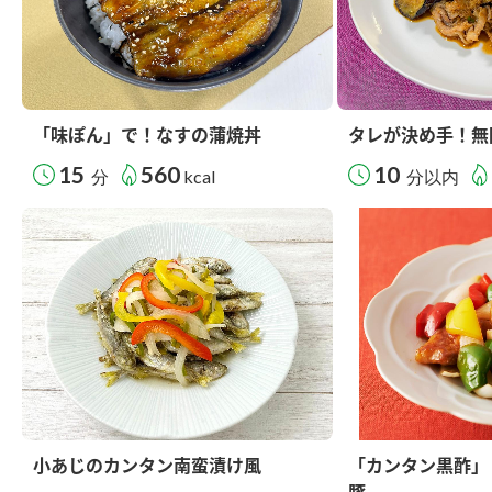
「味ぽん」で！なすの蒲焼丼
タレが決め手！無
15
560
10
分
kcal
分以内
小あじのカンタン南蛮漬け風
「カンタン黒酢」
豚