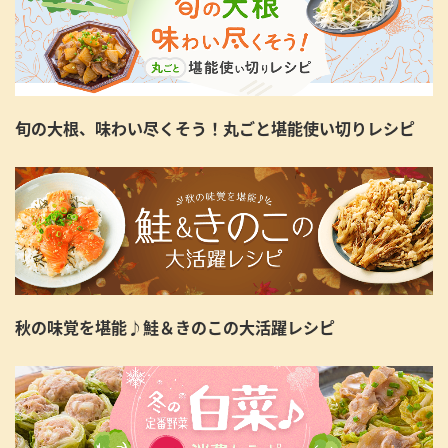
旬の大根、味わい尽くそう！丸ごと堪能使い切りレシピ
秋の味覚を堪能♪鮭＆きのこの大活躍レシピ