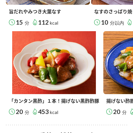
旨だれやみつき大葉なす
なすのさっぱり焼
15
112
10
分
kcal
分以内
「カンタン黒酢」１本！揚げない黒酢酢豚
揚げない酢
20
453
20
分
kcal
分