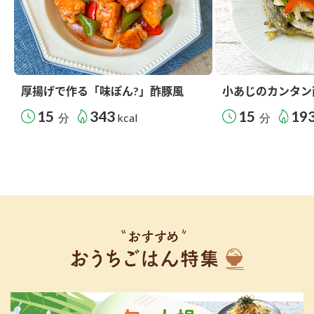
厚揚げで作る「味ぽん?」酢豚風
小あじのカンタン
15
343
15
19
分
kcal
分