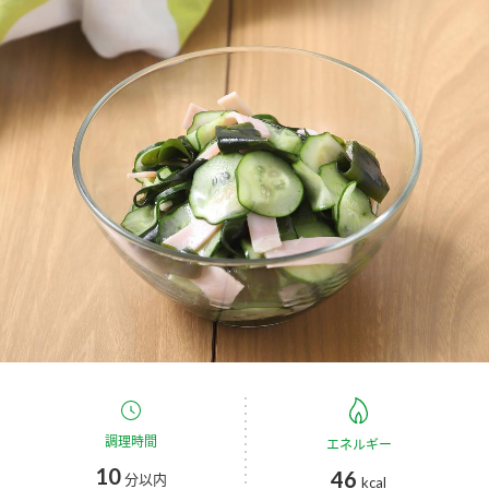
商品カテゴリ
新商品一覧
酢
調味酢
キャンペーン情報
お酢ドリンク
ぽん酢
ブランド・スペシャルサイト
ブランド・スペシャルサイト トップ
みりん風・料理酒
鍋用調味料
商品ブランドサイト
企業情報
Fibee（ファイビー）
国内事業概要
くらしプラ酢
つゆ
たれ
カンタン酢
ミツカングループについて
お酢ドリンク
ミツカンを知る
企業理念
スープ
中華
調理時間
エネルギー
味ぽん
10
46
分以内
kcal
ぽん酢