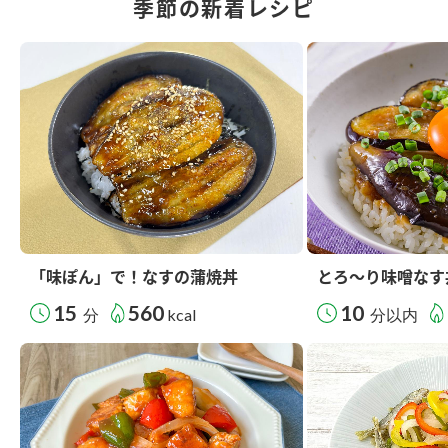
季節の新着レシピ
「味ぽん」で！なすの蒲焼丼
とろ～り味噌なす
15
560
10
分
kcal
分以内