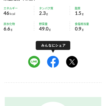
エネルギー
タンパク質
脂質
46
2.3
1.5
kcal
g
g
炭水化物
野菜量
食塩相当量
6.6
49.0
0.9
g
g
g