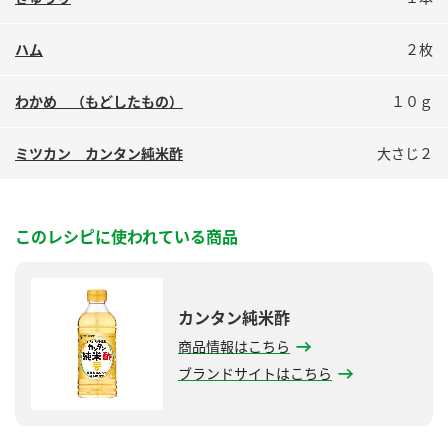
鍋奉行マニュアル
ミツカン公式通販
ミツカンのCM
キッザニア東京「ぽん酢工房」
ハム
２枚
ロングセラー商品 ＋ おすすめレシピ
わかめ （もどしたもの）
１０ｇ
人気商品 ＋ おすすめレシピ
ミツカン カンタン純米酢
大さじ２
検索
このレシピに使われている商品
業務用サイト
ミツカングループについて
製造所固有記号一覧
カンタン純米酢
商品情報はこちら
ブランドサイトはこちら