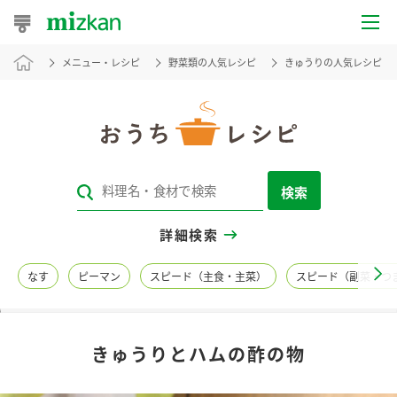
メニュー・レシピ
野菜類の人気レシピ
きゅうりの人気レシピ
おうちレシピ
おすすめレシピ
レシピ特集
検索
レシピカテゴリ一覧
詳細検索
商品からレシピを探す
なす
ピーマン
スピード（主食・主菜）
スピード（副菜・つ
レシピ名特集
きゅうりとハムの酢の物
商品情報