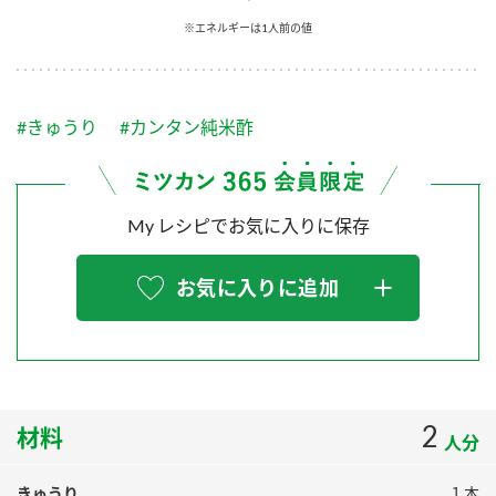
採用情報
環境への取り組み
※エネルギーは1人前の値
かおりの蔵
ミツカンの歴史
クイック調味料
レモン果汁
ニュースリリース
つゆ
水の文化センター（アーカイブ）
鍋なび
#きゅうり
#カンタン純米酢
ふりかけ
おすしの素
お客様相談センター
納豆のサイト
ZENB initiative
PIN印
お客様の声をいかしました
炊き込みご飯の素
米飯用調味液
My レシピでお気に入りに保存
三ツ判山吹
販売終了製品のご案内
千夜
MIM（ミツカンミュージアム）
お気に入りに追加
納豆
Fibee
よくあるご質問
スペシャルサイト
お酢を知ろう！
各部門が大切にしていること
お問い合わせ
すしラボ
地図から取り扱い店舗を探す
2
ぽん酢サワー
材料
人分
おいしさと健康への取り組み
納豆の豆知識
きゅうり
１本