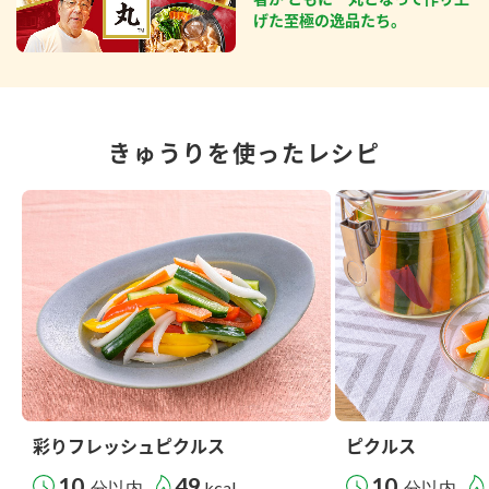
げた至極の逸品たち。
きゅうりを使ったレシピ
彩りフレッシュピクルス
ピクルス
10
49
10
分以内
kcal
分以内