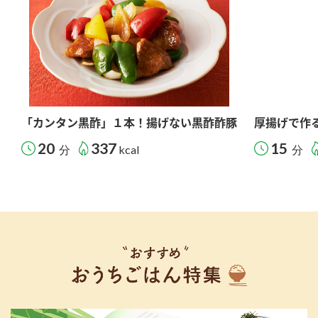
「カンタン黒酢」１本！揚げない黒酢酢豚
厚揚げで作
20
337
15
分
kcal
分