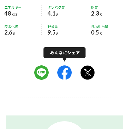
エネルギー
タンパク質
脂質
48
4.1
2.3
kcal
g
g
炭水化物
野菜量
食塩相当量
2.6
9.5
0.5
g
g
g