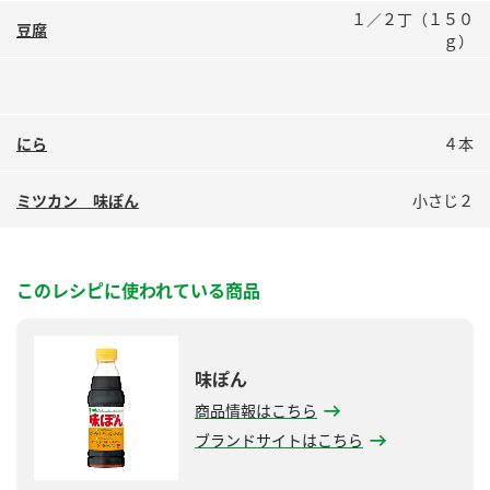
鍋奉行マニュアル
１／２丁（１５０
ミツカン公式通販
豆腐
ｇ）
ミツカンのCM
キッザニア東京「ぽん酢工房」
ロングセラー商品 ＋ おすすめレシピ
人気商品 ＋ おすすめレシピ
にら
４本
ミツカン 味ぽん
小さじ２
検索
業務用サイト
ミツカングループについて
製造所固有記号一覧
このレシピに使われている商品
味ぽん
商品情報はこちら
ブランドサイトはこちら