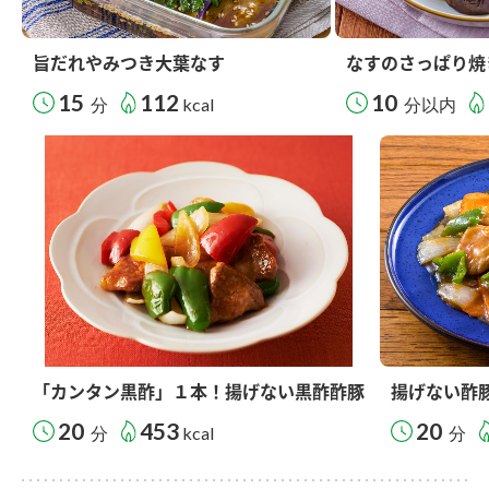
旨だれやみつき大葉なす
なすのさっぱり焼
15
112
10
分
kcal
分以内
「カンタン黒酢」１本！揚げない黒酢酢豚
揚げない酢
20
453
20
分
kcal
分