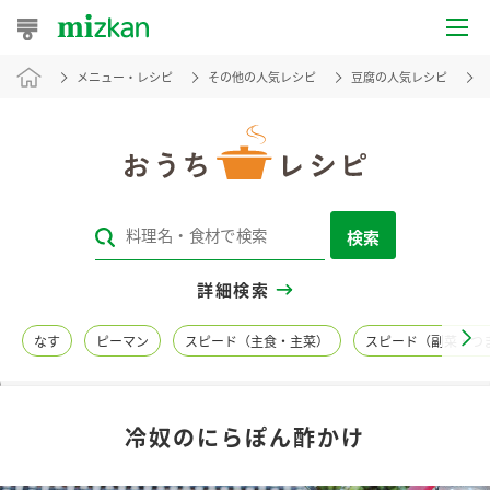
メニュー・レシピ
その他の人気レシピ
豆腐の人気レシピ
おうちレシピ
おすすめレシピ
レシピ特集
検索
レシピカテゴリ一覧
詳細検索
商品からレシピを探す
なす
ピーマン
スピード（主食・主菜）
スピード（副菜・つ
レシピ名特集
冷奴のにらぽん酢かけ
商品情報