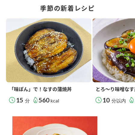
季節の新着レシピ
「味ぽん」で！なすの蒲焼丼
とろ～り味噌なす
15
560
10
分
kcal
分以内