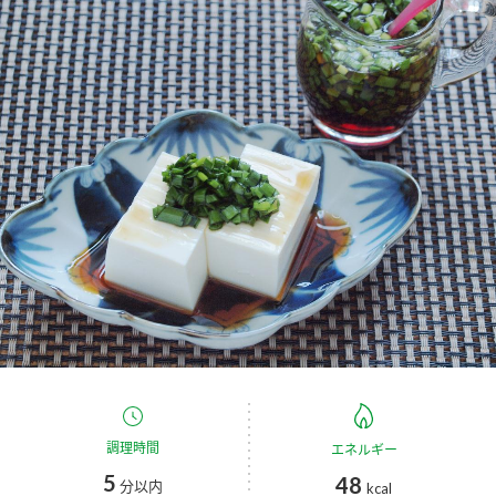
商品カテゴリ
新商品一覧
酢
調味酢
キャンペーン情報
お酢ドリンク
ぽん酢
ブランド・スペシャルサイト
ブランド・スペシャルサイト トップ
みりん風・料理酒
鍋用調味料
商品ブランドサイト
企業情報
Fibee（ファイビー）
国内事業概要
くらしプラ酢
つゆ
たれ
カンタン酢
ミツカングループについて
お酢ドリンク
ミツカンを知る
企業理念
スープ
中華
調理時間
エネルギー
味ぽん
5
48
分以内
kcal
ぽん酢