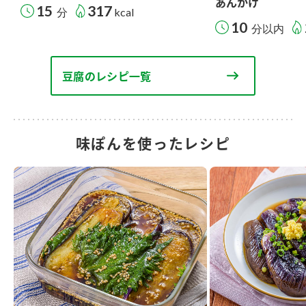
あんかけ
15
317
分
kcal
10
分以内
豆腐のレシピ一覧
味ぽんを使ったレシピ