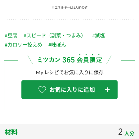
採用情報
環境への取り組み
※エネルギーは1人前の値
かおりの蔵
ミツカンの歴史
クイック調味料
レモン果汁
ニュースリリース
つゆ
水の文化センター（アーカイブ）
鍋なび
#豆腐
#スピード（副菜・つまみ）
#減塩
ふりかけ
おすしの素
お客様相談センター
納豆のサイト
#カロリー控えめ
#味ぽん
ZENB initiative
PIN印
お客様の声をいかしました
炊き込みご飯の素
米飯用調味液
三ツ判山吹
My レシピでお気に入りに保存
販売終了製品のご案内
千夜
MIM（ミツカンミュージアム）
納豆
Fibee
よくあるご質問
お気に入りに追加
スペシャルサイト
お酢を知ろう！
各部門が大切にしていること
お問い合わせ
すしラボ
地図から取り扱い店舗を探す
ぽん酢サワー
おいしさと健康への取り組み
2
材料
納豆の豆知識
人分