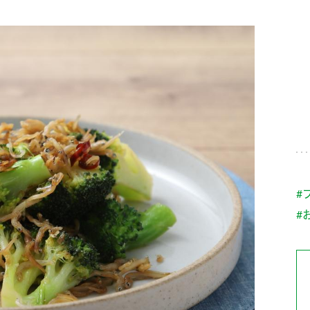
す。
テーマとし
活動を行っ
た。
MIM（ミツカンミュ
各部門が
スープ
中華
クイック調味料
レモン果汁
ふりか
ージアム）
いること
ミツカンの酢づくりの
「未来ビジ
歴史などが学べる体験
実現に向け
型博物館です。
取り組みを
す。
納豆
Fibee
キッザニア東京「ぽ
#
ん酢工房」
#
味ぽんやお酢について
楽しく学べるパビリオ
ンです。
ibee（ファイビ
くらしプラ酢
カンタン酢