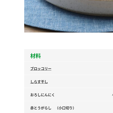
ー
お
材料
ブロッコリー
しらす干し
おろしにんにく
赤とうがらし （小口切り）