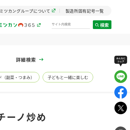
ミツカングループについて
製造所固有記号一覧
検索
製造所固有記号一覧
詳細検索
歴史
ド（副菜・つまみ）
子どもと一緒に楽しむ
までのミ
と挑戦の
します。
センター
ZENB initiative
チーノ炒め
イブ）
料理酒
鍋用調味料
つゆ
たれ
植物を可能な限りまる
ごと使ったZENBのコン
設立。「水」を