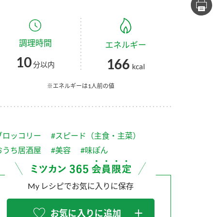
セプトをご紹介しま
た社会貢献
す。
ていまし
調理時間
エネルギー
大切にして
おいしさと健康への
け
おすしの素
炊き込みご飯の素
米飯用調味液
10
166
取り組み
分以内
kcal
ョン宣言」
ミツカンの研究成果と
た各部門の
おいしさと健康に役立
※エネルギーは1人前の値
ご紹介しま
つ情報をご紹介しま
す。
ブロッコリー
#スピード（主食・主菜）
おうち居酒屋
#美容
#味ぽん
My レシピでお気に入りに保存
お酢ドリンク
味ぽん
ぽん酢
お気に入りに追加