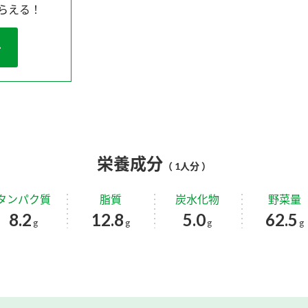
らえる！
栄養成分
（ 1人分 ）
タンパク質
脂質
炭水化物
野菜量
8.2
12.8
5.0
62.5
g
g
g
g