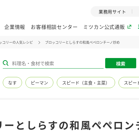
業務用サイト
企業情報
お客様相談センター
ミツカン公式通販
ッコリーの人気レシピ
ブロッコリーとしらすの和風ペペロンチーノ炒め
ミツカングループについて
検索
企業理念
ミツカンの
なす
ピーマン
スピード（主食・主菜）
スピー
ミツカングループの企
創業から現在
業理念をご紹介しま
ツカンの変革
す。
歴史をご紹介
ご紹介します。
環境への取り組み
水の文化
リーとしらすの和風ペペロン
（アーカ
酢
調味酢
お酢ドリンク
ぽん酢
みりん風・
ミツカンの環境への取
り組みをご紹介しま
1999年