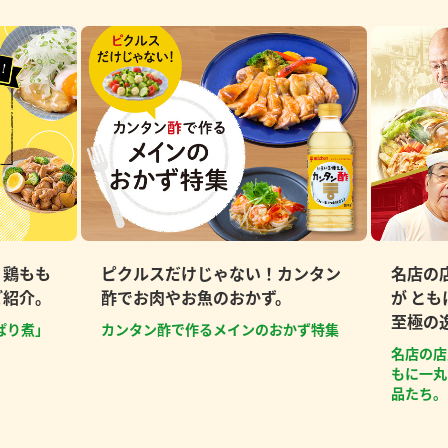
、鶏もも
ピクルスだけじゃない！カンタン
名店の
ご紹介。
酢でお肉やお魚のおかず。
が と
至極の
ぱり煮」
カンタン酢で作るメインのおかず特集
名店の店
もに一丸
品たち。