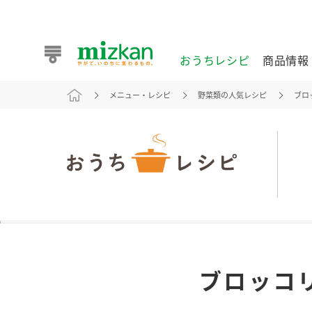
おうちレシピ
商品情報
メニュー・レシピ
野菜類の人気レシピ
ブロ
おうちレシピ
商品情報 トップ
企業情報 トップ
お客様相談センター トップ
ミツカン公式通販
業務用サイト
また食べたいが見つかる。ミツカンからのおすすめレシピを
ブロッコ
おうちレシピ トップ