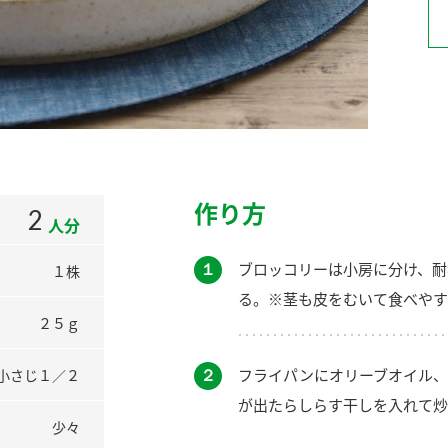
）
酢を知ろう！
すしラボ
ぽん酢サワー
作り方
2
人分
１
ブロッコリーは小房に分け、耐
１株
る。※茎も皮をむいて食べやす
２５ｇ
２
フライパンにオリーブオイル、
小さじ１／２
が出たらしらす干しを入れて炒
少々