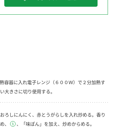
納豆の豆知識
鍋奉行マニュアル
ミツカンのCM
熱容器に入れ電子レンジ（６００Ｗ）で２分加熱す
い大きさに切り使用する。
おろしにんにく、赤とうがらしを入れ炒める。香り
め、
、「味ぽん」を加え、炒めからめる。