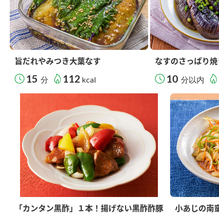
旨だれやみつき大葉なす
なすのさっぱり焼
15
112
10
分
kcal
分以内
「カンタン黒酢」１本！揚げない黒酢酢豚
小あじの南