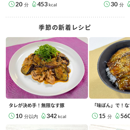
20
453
30
分
kcal
分
季節の新着レシピ
タレが決め手！無限なす豚
「味ぽん」で！な
10
342
15
56
分以内
kcal
分