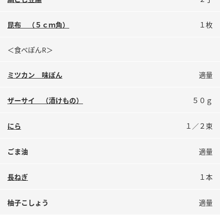
鍋奉行マニュアル
ミツカン公式通販
ミツカンのCM
キッザニア東京「ぽん酢工房」
昆布 （５ｃｍ角）
１枚
ロングセラー商品 ＋ おすすめレシピ
＜食べぽんR＞
人気商品 ＋ おすすめレシピ
ミツカン 味ぽん
適量
ザーサイ （漬けもの）
５０ｇ
検索
にら
１／２束
業務用サイト
ミツカングループについて
製造所固有記号一覧
ごま油
適量
長ねぎ
１本
柚子こしょう
適量