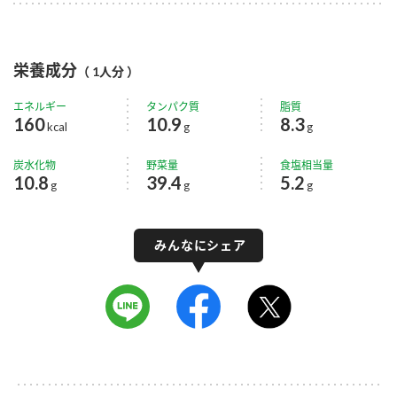
栄養成分
（ 1人分 ）
エネルギー
タンパク質
脂質
160
10.9
8.3
kcal
g
g
炭水化物
野菜量
食塩相当量
10.8
39.4
5.2
g
g
g