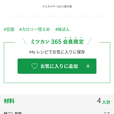
採用情報
環境への取り組み
※エネルギーは1人前の値
かおりの蔵
ミツカンの歴史
クイック調味料
レモン果汁
ニュースリリース
つゆ
水の文化センター（アーカイブ）
鍋なび
#豆腐
#カロリー控えめ
#味ぽん
ふりかけ
おすしの素
お客様相談センター
納豆のサイト
ZENB initiative
PIN印
お客様の声をいかしました
炊き込みご飯の素
米飯用調味液
My レシピでお気に入りに保存
三ツ判山吹
販売終了製品のご案内
千夜
MIM（ミツカンミュージアム）
お気に入りに追加
納豆
Fibee
よくあるご質問
スペシャルサイト
お酢を知ろう！
各部門が大切にしていること
お問い合わせ
すしラボ
地図から取り扱い店舗を探す
4
ぽん酢サワー
材料
人分
おいしさと健康への取り組み
納豆の豆知識
絹ごし豆腐
２丁