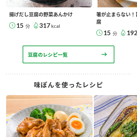
揚げだし豆腐の野菜あんかけ
箸が止まらない！
腐
15
317
分
kcal
15
19
分
豆腐のレシピ一覧
味ぽんを使ったレシピ