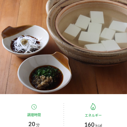
商品カテゴリ
新商品一覧
酢
調味酢
キャンペーン情報
お酢ドリンク
ぽん酢
ブランド・スペシャルサイト
ブランド・スペシャルサイト トップ
みりん風・料理酒
鍋用調味料
商品ブランドサイト
企業情報
Fibee（ファイビー）
国内事業概要
くらしプラ酢
つゆ
たれ
カンタン酢
ミツカングループについて
お酢ドリンク
ミツカンを知る
企業理念
スープ
中華
調理時間
エネルギー
味ぽん
20
160
分
kcal
ぽん酢