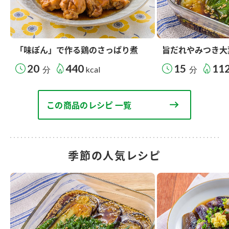
「味ぽん」で作る鶏のさっぱり煮
旨だれやみつき大
20
440
15
11
分
kcal
分
この商品のレシピ 一覧
季節の人気レシピ