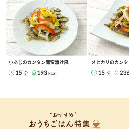
小あじのカンタン南蛮漬け風
メヒカリのカンタ
15
193
15
23
分
kcal
分