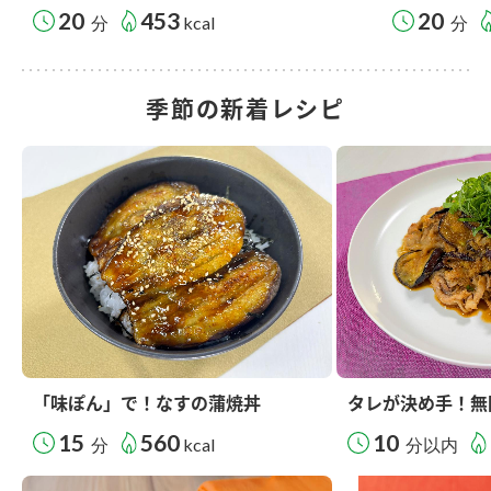
20
453
20
分
kcal
分
季節の新着レシピ
「味ぽん」で！なすの蒲焼丼
タレが決め手！無
15
560
10
分
kcal
分以内