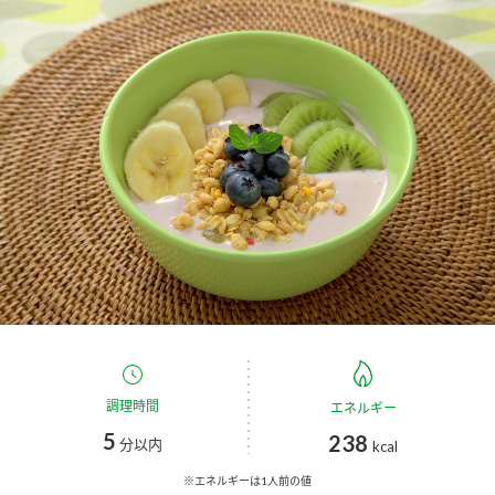
商品カテゴリ
新商品一覧
酢
調味酢
キャンペーン情報
お酢ドリンク
ぽん酢
ブランド・スペシャルサイト
ブランド・スペシャルサイト トップ
みりん風・料理酒
鍋用調味料
商品ブランドサイト
企業情報
Fibee（ファイビー）
国内事業概要
くらしプラ酢
つゆ
たれ
カンタン酢
ミツカングループについて
調理時間
エネルギー
お酢ドリンク
5
238
ミツカンを知る
企業理念
分以内
スープ
中華
kcal
味ぽん
※エネルギーは1人前の値
ぽん酢