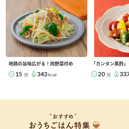
地鶏の旨味広がる！肉野菜炒め
「カンタン黒酢」
15
343
20
33
分
kcal
分