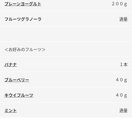
鍋奉行マニュアル
プレーンヨーグルト
２００ｇ
ミツカン公式通販
ミツカンのCM
キッザニア東京「ぽん酢工房」
フルーツグラノーラ
適量
ロングセラー商品 ＋ おすすめレシピ
人気商品 ＋ おすすめレシピ
＜お好みのフルーツ＞
検索
バナナ
１本
業務用サイト
ミツカングループについて
製造所固有記号一覧
ブルーベリー
４０ｇ
キウイフルーツ
４０ｇ
ミント
適量