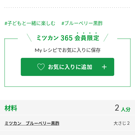
採用情報
環境への取り組み
かおりの蔵
ミツカンの歴史
クイック調味料
レモン果汁
ニュースリリース
つゆ
#子どもと一緒に楽しむ
#ブルーベリー黒酢
水の文化センター（アーカイブ）
鍋なび
ふりかけ
おすしの素
お客様相談センター
納豆のサイト
My レシピでお気に入りに保存
ZENB initiative
PIN印
お客様の声をいかしました
炊き込みご飯の素
米飯用調味液
三ツ判山吹
お気に入りに追加
販売終了製品のご案内
千夜
MIM（ミツカンミュージアム）
納豆
Fibee
よくあるご質問
スペシャルサイト
お酢を知ろう！
各部門が大切にしていること
お問い合わせ
2
材料
すしラボ
人分
地図から取り扱い店舗を探す
ぽん酢サワー
ミツカン ブルーベリー黒酢
大さじ２
おいしさと健康への取り組み
納豆の豆知識