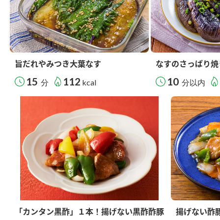
旨だれやみつき大葉なす
なすのさっぱり焼
15
112
10
分
kcal
分以内
「カンタン黒酢」１本！揚げない黒酢酢豚
揚げない酢