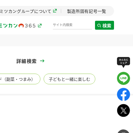
ミツカングループについて
製造所固有記号一覧
検索
製造所固有記号一覧
詳細検索
歴史
ド（副菜・つまみ）
子どもと一緒に楽しむ
までのミ
と挑戦の
します。
センター
ZENB initiative
イブ）
料理酒
鍋用調味料
つゆ
たれ
植物を可能な限りまる
ごと使ったZENBのコン
設立。「水」を