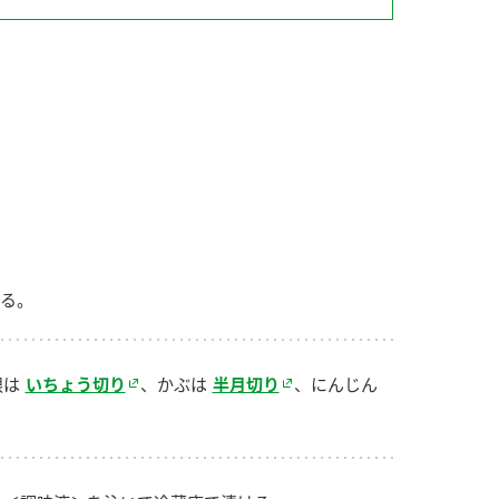
納豆の豆知識
鍋奉行マニュアル
ミツカンのCM
る。
根は
いちょう切り
、かぶは
半月切り
、にんじん