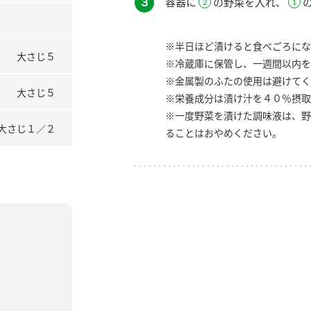
３
容器に
の野菜を入れ、
※半日ほど漬けると食べごろにな
大さじ５
※冷蔵庫に保管し、一週間以内を
※金属製のふたの使用は避けてく
大さじ５
※栄養成分は漬け汁を４０％摂取
※一度野菜を漬けた調味液は、野
大さじ１／２
ることはおやめください。