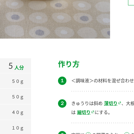
）
酢を知ろう！
すしラボ
ぽん酢サワー
作り方
5
人分
１
＜調味液＞の材料を混ぜ合わせ
５０ｇ
５０ｇ
２
きゅうりは斜め
薄切り
、大
は
細切り
にする。
４０ｇ
１０ｇ