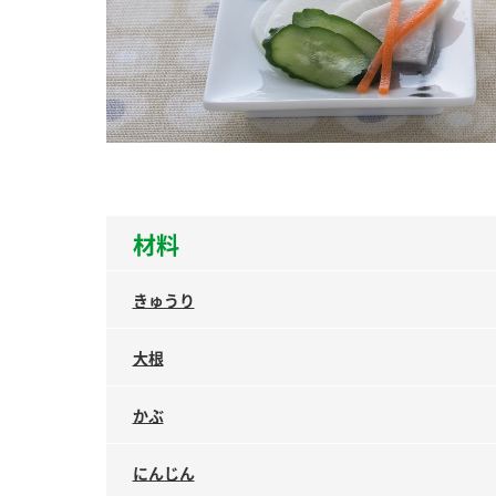
ー
お
材料
きゅうり
大根
かぶ
にんじん