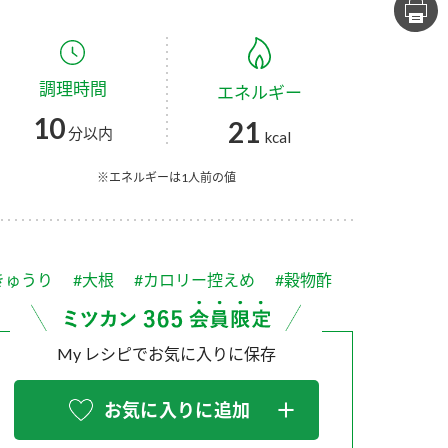
セプトをご紹介しま
た社会貢献
す。
ていまし
調理時間
エネルギー
大切にして
おいしさと健康への
け
おすしの素
炊き込みご飯の素
米飯用調味液
10
21
取り組み
分以内
kcal
ョン宣言」
ミツカンの研究成果と
た各部門の
おいしさと健康に役立
※エネルギーは1人前の値
ご紹介しま
つ情報をご紹介しま
す。
きゅうり
#大根
#カロリー控えめ
#穀物酢
My レシピでお気に入りに保存
お気に入りに追加
お酢ドリンク
味ぽん
ぽん酢