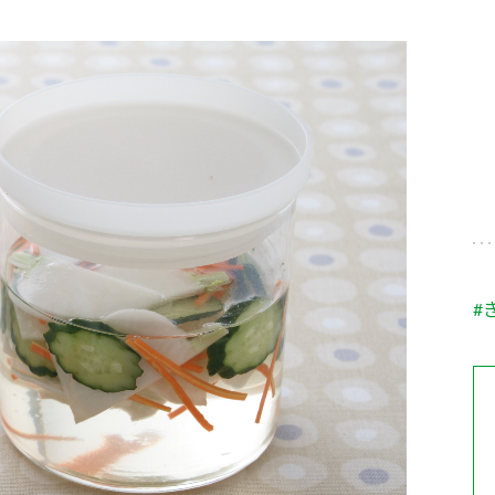
す。
テーマとし
活動を行っ
た。
MIM（ミツカンミュ
各部門が
スープ
中華
クイック調味料
レモン果汁
ふりか
ージアム）
いること
ミツカンの酢づくりの
「未来ビジ
歴史などが学べる体験
実現に向け
型博物館です。
取り組みを
す。
納豆
Fibee
キッザニア東京「ぽ
#
ん酢工房」
味ぽんやお酢について
楽しく学べるパビリオ
ンです。
ibee（ファイビ
くらしプラ酢
カンタン酢