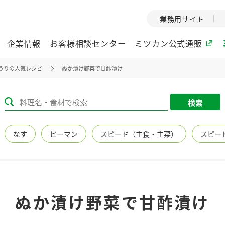
業務用サイト
企業情報
お客様相談センター
ミツカン公式通販
うりの人気レシピ
ぬか漬け野菜で甘酢漬け
ミツカングループについて
検索
企業理念
ミツカンの
なす
ピーマン
スピード（主食・主菜）
スピー
ミツカングループの企
創業から現在
業理念をご紹介しま
ツカンの変革
す。
歴史をご紹介
ご紹介します。
環境への取り組み
水の文化
ぬか漬け野菜で甘酢漬け
（アーカ
酢
調味酢
お酢ドリンク
ぽん酢
みりん風・
ミツカンの環境への取
り組みをご紹介しま
1999年