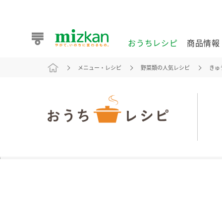
おうちレシピ
商品情報
メニュー・レシピ
野菜類の人気レシピ
きゅ
おうちレシピ
商品情報 トップ
企業情報 トップ
お客様相談センター トップ
ミツカン公式通販
業務用サイト
また食べたいが見つかる。ミツカンからのおすすめレシピを
おうちレシピ トップ