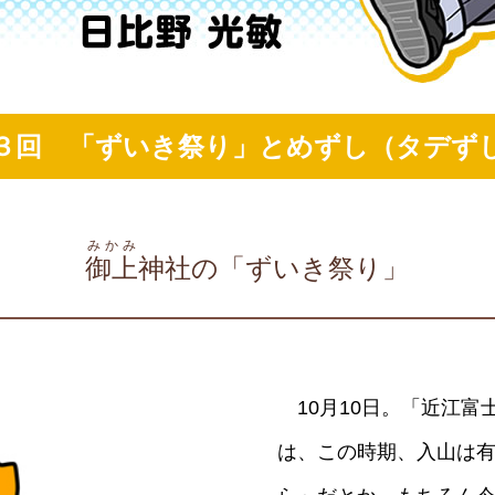
）
３回 「ずいき祭り」とめずし（タデず
酢を知ろう！
すしラボ
ぽん酢サワー
みかみ
御上
神社の「ずいき祭り」
10月10日。「近江富
は、この時期、入山は