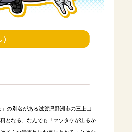
し）
納豆の豆知識
鍋奉行マニュアル
ミツカンのCM
士」の別名がある滋賀県野洲市の三上山
有料となる。なんでも「マツタケが出るか