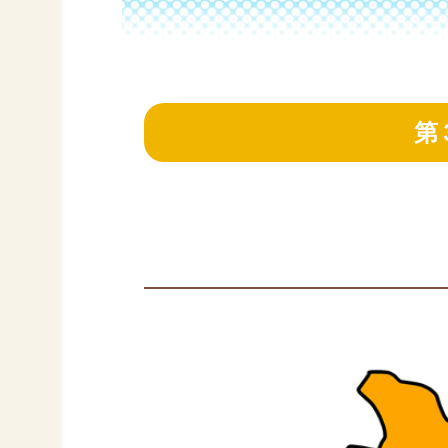
ー
第
お