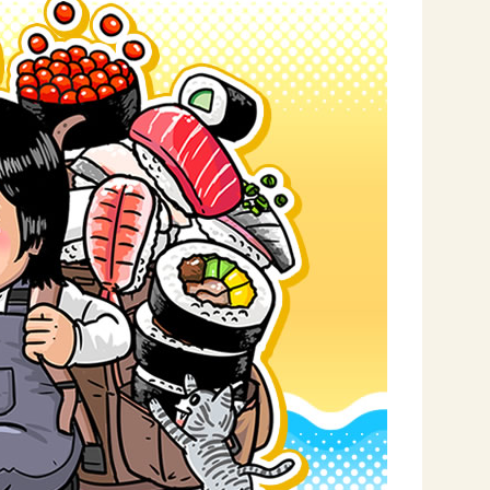
セプトをご紹介しま
た社会貢献
す。
ていまし
大切にして
おいしさと健康への
け
おすしの素
炊き込みご飯の素
米飯用調味液
取り組み
ョン宣言」
ミツカンの研究成果と
た各部門の
おいしさと健康に役立
ご紹介しま
つ情報をご紹介しま
す。
お酢ドリンク
味ぽん
ぽん酢