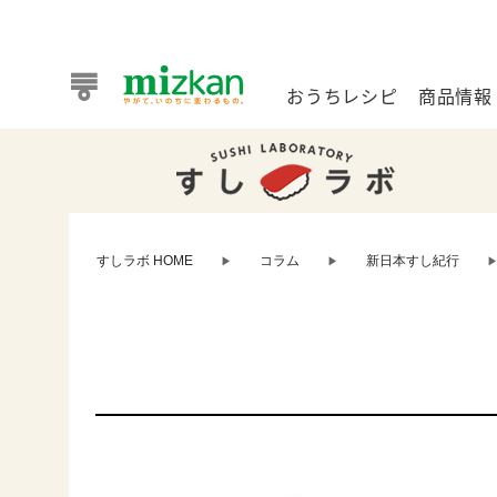
おうちレシピ
商品情報
おうちレシピ
商品情報 トップ
企業情報 トップ
お客様相談センター トップ
ミツカン公式通販
業務用サイト
すしラボ HOME
コラム
新日本すし紀行
▶
▶
また食べたいが見つかる。ミツカンからのおすすめレシピを
おうちレシピ トップ