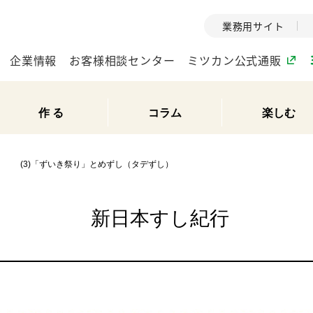
業務用サイト
企業情報
お客様相談センター
ミツカン公式通販
作 る
コラム
楽しむ
ミツカングループについて
(3)「ずいき祭り」とめずし（タデずし）
▶
企業理念
ミツカンの
ミツカングループの企
創業から現在
業理念をご紹介しま
ツカンの変革
新日本すし紀行
す。
歴史をご紹介
ご紹介します。
環境への取り組み
水の文化
（アーカ
酢
調味酢
お酢ドリンク
ぽん酢
みりん風・
ミツカンの環境への取
り組みをご紹介しま
1999年