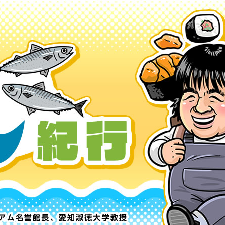
す。
テーマとし
活動を行っ
た。
MIM（ミツカンミュ
各部門が
スープ
中華
クイック調味料
レモン果汁
ふりか
ージアム）
いること
ミツカンの酢づくりの
「未来ビジ
歴史などが学べる体験
実現に向け
型博物館です。
取り組みを
す。
納豆
Fibee
キッザニア東京「ぽ
ん酢工房」
味ぽんやお酢について
楽しく学べるパビリオ
ンです。
ibee（ファイビ
くらしプラ酢
カンタン酢