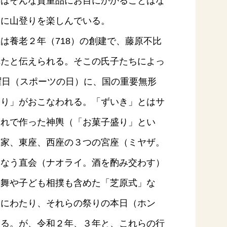
今はそんな貴重品にお目にかかることはな
まに山登りを楽しんでいる。
は養老２年（718）の創建で、藤原不比
れたと伝えられる。そこの氏子たちによっ
曜日（スポーツの日）に、国の重要無形
祭り」がおこなわれる。「ずいき」とはサ
これで作った神輿（「お菓子盛り」とい
之家、東座、西座の３つの宮座（ミヤザ。
こなう直会（ナオライ。酒を酌み交わす）
の舞や子ども相撲も含めた「芝原式」な
間にわたり、それらの祭りの本日（ホン
ある。が、令和２年、３年と、これらの行