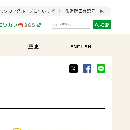
ミツカングループについて
製造所固有記号一覧
検索
歴 史
ENGLISH
製造所固有記号一覧
歴史
までのミ
と挑戦の
します。
センター
ZENB initiative
イブ）
料理酒
鍋用調味料
つゆ
たれ
植物を可能な限りまる
ごと使ったZENBのコン
設立。「水」を