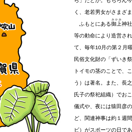
ら」だとか。もちろん
く、老若男女がさまざ
みかみ
ふもとにある
御上
神社
等の勅命により造営さ
て、毎年10月の第２月
民俗文化財の「ずいき
トイモの茎のことで、
う）は著名。また、長
氏子の祭祀組織）でお
儀式や、夜には猿田彦
ど、関連神事は約１週
ビ）がスポーツの日で