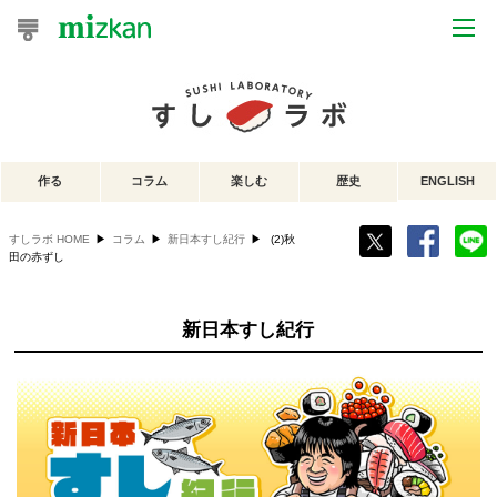
おうちレシピ
おすすめレシピ
作る
コラム
楽しむ
歴史
ENGLISH
レシピ特集
すしラボ HOME
▶
コラム
▶
新日本すし紀行
▶
(2)秋
レシピカテゴリ一覧
田の赤ずし
商品からレシピを探す
新日本すし紀行
レシピ名特集
商品情報