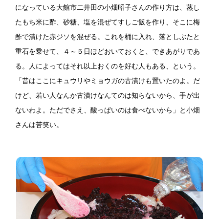
鍋奉行マニュアル
になっている大館市二井田の小畑昭子さんの作り方は、蒸し
ミツカン公式通販
たもち米に酢、砂糖、塩を混ぜてすしご飯を作り、そこに梅
キッザニア東京「ぽん酢工房」
ミツカンのCM
酢で漬けた赤ジソを混ぜる。これを桶に入れ、落としぶたと
ロングセラー商品 ＋ おすすめレシピ
重石を乗せて、４～５日ほどおいておくと、できあがりであ
人気商品 ＋ おすすめレシピ
る。人によってはそれ以上おくのを好む人もある、という。
「昔はここにキュウリやミョウガの古漬けも置いたのよ。だ
けど、若い人なんか古漬けなんてのは知らないから、手が出
検索
ないわよ。ただでさえ、酸っぱいのは食べないから」と小畑
さんは苦笑い。
業務用サイト
ミツカングループについて
製造所固有記号一覧