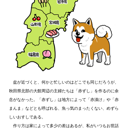
採用情報
環境への取り組み
かおりの蔵
ミツカンの歴史
クイック調味料
レモン果汁
ニュースリリース
つゆ
水の文化センター（アーカイブ）
鍋なび
ふりかけ
おすしの素
お客様相談センター
納豆のサイト
ZENB initiative
PIN印
お客様の声をいかしました
炊き込みご飯の素
米飯用調味液
三ツ判山吹
販売終了製品のご案内
千夜
MIM（ミツカンミュージアム）
納豆
Fibee
盆が近づくと、何かと忙しいのはどこでも同じだろうが、
よくあるご質問
スペシャルサイト
秋田県北部の大館周辺の主婦たちは「赤ずし」を作るのに余
お酢を知ろう！
各部門が大切にしていること
お問い合わせ
念がなかった。「赤ずし」は地方によって「赤漬け」や「赤
すしラボ
まんま」などとも呼ばれる、魚っ気のまったくない、めずら
地図から取り扱い店舗を探す
ぽん酢サワー
しいおすしである。
おいしさと健康への取り組み
納豆の豆知識
作り方は家によって多少の差はあるが、私がいつもお世話