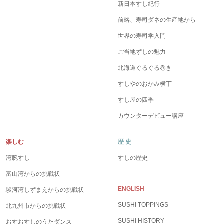
新日本すし紀行
前略、寿司ダネの生産地から
世界の寿司学入門
ご当地ずしの魅力
北海道ぐるぐる巻き
すしやのおかみ横丁
すし屋の四季
カウンターデビュー講座
楽しむ
歴 史
湾腕すし
すしの歴史
富山湾からの挑戦状
ENGLISH
駿河湾しずまえからの挑戦状
SUSHI TOPPINGS
北九州市からの挑戦状
SUSHI HISTORY
おすおすしのうたダンス