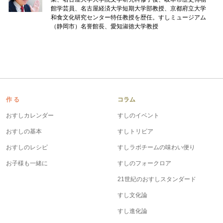
館学芸員、名古屋経済大学短期大学部教授、京都府立大学
和食文化研究センター特任教授を歴任。すしミュージアム
（静岡市）名誉館長、愛知淑徳大学教授
作 る
コラム
おすしカレンダー
すしのイベント
おすしの基本
すしトリビア
おすしのレシピ
すしラボチームの味わい便り
お子様も一緒に
すしのフォークロア
21世紀のおすしスタンダード
すし文化論
すし進化論