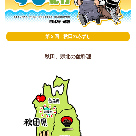
商品カテゴリ
新商品一覧
酢
調味酢
キャンペーン情報
第２回 秋田の赤ずし
お酢ドリンク
ぽん酢
ブランド・スペシャルサイト
秋田、県北の盆料理
ブランド・スペシャルサイト トップ
みりん風・料理酒
鍋用調味料
商品ブランドサイト
企業情報
Fibee（ファイビー）
国内事業概要
くらしプラ酢
つゆ
たれ
カンタン酢
ミツカングループについて
お酢ドリンク
ミツカンを知る
企業理念
スープ
中華
味ぽん
ぽん酢