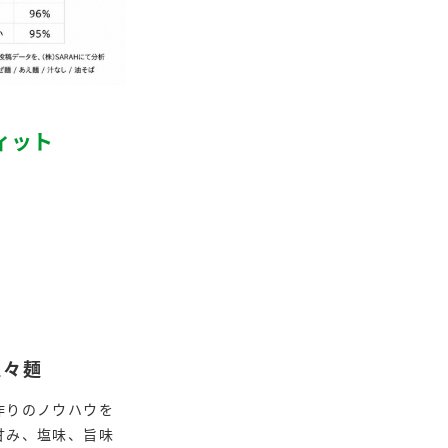
ィット
担々麺
作りのノウハウを
甘み、塩味、旨味