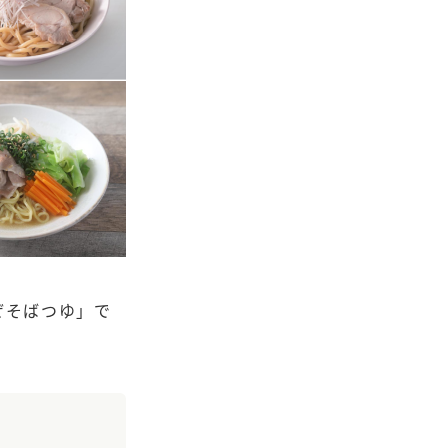
セプトをご紹介しま
た社会貢献
す。
ていまし
大切にして
おいしさと健康への
け
おすしの素
炊き込みご飯の素
米飯用調味液
取り組み
ョン宣言」
ミツカンの研究成果と
た各部門の
おいしさと健康に役立
ご紹介しま
つ情報をご紹介しま
す。
ぜそばつゆ」で
お酢ドリンク
味ぽん
ぽん酢