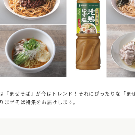
す。
テーマとし
活動を行っ
た。
MIM（ミツカンミュ
各部門が
スープ
中華
クイック調味料
レモン果汁
ふりか
ージアム）
いること
ミツカンの酢づくりの
「未来ビジ
歴史などが学べる体験
実現に向け
型博物館です。
取り組みを
す。
納豆
Fibee
キッザニア東京「ぽ
ん酢工房」
は『まぜそば』が今はトレンド！それにぴったりな「ま
味ぽんやお酢について
楽しく学べるパビリオ
りまぜそば特集をお届けします。
ンです。
ibee（ファイビ
くらしプラ酢
カンタン酢