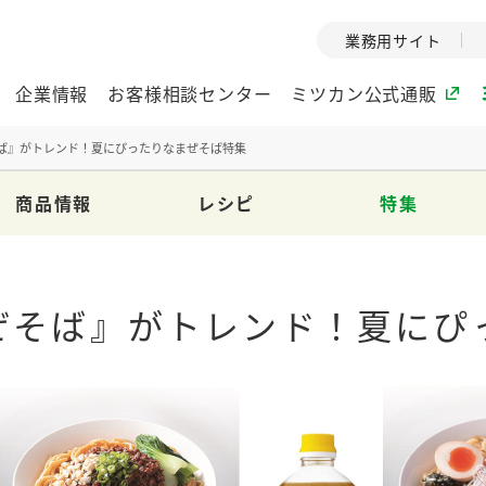
業務用サイト
企業情報
お客様相談センター
ミツカン公式通販
ば』がトレンド！夏にぴったりなまぜそば特集
商品情報
レシピ
特集
ミツカングループについて
企業理念
ミツカンの
ミツカングループの企
創業から現在
ぜそば』がトレンド！夏にぴ
業理念をご紹介しま
ツカンの変革
す。
歴史をご紹介
ご紹介します。
環境への取り組み
水の文化
（アーカ
酢
調味酢
お酢ドリンク
ぽん酢
みりん風・
ミツカンの環境への取
り組みをご紹介しま
1999年