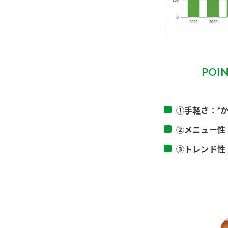
PO
①手軽さ：”
②メニュー性
③トレンド性