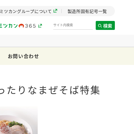
ミツカングループについて
製造所固有記号一覧
検索
お問い合わせ
製造所固有記号一覧
歴史
までのミ
ったりなまぜそば特集
と挑戦の
します。
センター
ZENB initiative
イブ）
料理酒
鍋用調味料
つゆ
たれ
植物を可能な限りまる
ごと使ったZENBのコン
設立。「水」を