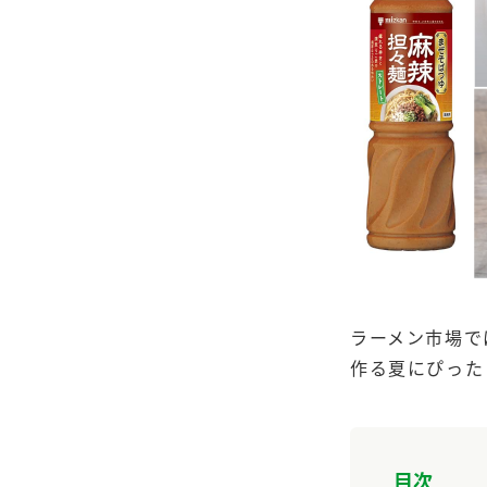
ラーメン市場で
作る夏にぴった
F
目次