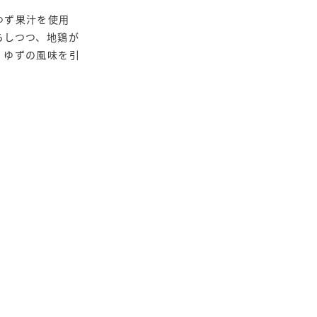
ゆず果汁を使用
らしつつ、地鶏が
、ゆずの風味を引