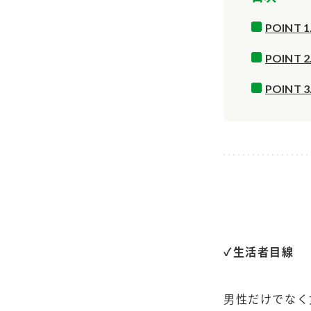
ー
POIN
POIN
POIN
お
✓生活者目線
男性だけでなく