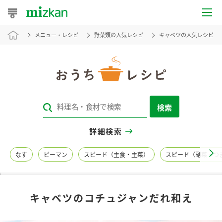
メニュー・レシピ
野菜類の人気レシピ
キャベツの人気レシピ
おうちレシピ
おすすめレシピ
レシピ特集
検索
レシピカテゴリ一覧
詳細検索
商品からレシピを探す
なす
ピーマン
スピード（主食・主菜）
スピード（副菜・つ
レシピ名特集
キャベツのコチュジャンだれ和え
商品情報