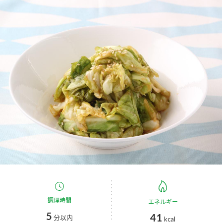
商品カテゴリ
新商品一覧
酢
調味酢
キャンペーン情報
お酢ドリンク
ぽん酢
ブランド・スペシャルサイト
ブランド・スペシャルサイト トップ
みりん風・料理酒
鍋用調味料
商品ブランドサイト
企業情報
Fibee（ファイビー）
国内事業概要
くらしプラ酢
つゆ
たれ
カンタン酢
ミツカングループについて
お酢ドリンク
ミツカンを知る
企業理念
スープ
中華
調理時間
エネルギー
味ぽん
5
41
分以内
kcal
ぽん酢