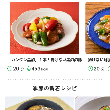
「カンタン黒酢」１本！揚げない黒酢酢豚
揚げない酢
20
453
20
分
kcal
分
季節の新着レシピ