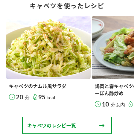
キャベツを使ったレシピ
キャベツのナムル風サラダ
鶏肉と春キャベツ
ーぽん酢炒め
20
95
分
kcal
10
分以内
キャベツのレシピ一覧