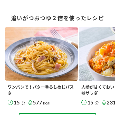
追いがつおつゆ２倍を使ったレシピ
ワンパンで！バター香るしめじパス
人参が甘くておい
タ
参サラダ
15
577
15
23
分
kcal
分