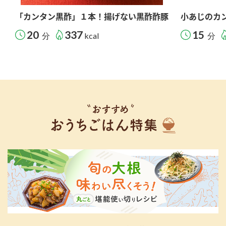
「カンタン黒酢」１本！揚げない黒酢酢豚
小あじのカ
20
337
15
分
kcal
分