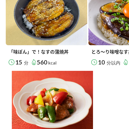
「味ぽん」で！なすの蒲焼丼
とろ～り味噌なす
15
560
10
分
kcal
分以内