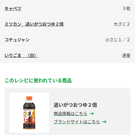
鍋奉行マニュアル
ミツカン公式通販
キャベツ
３枚
ミツカンのCM
キッザニア東京「ぽん酢工房」
ミツカン 追いがつおつゆ２倍
大さじ２
ロングセラー商品 ＋ おすすめレシピ
人気商品 ＋ おすすめレシピ
コチュジャン
小さじ１／２
いりごま （白）
適量
検索
業務用サイト
ミツカングループについて
製造所固有記号一覧
このレシピに使われている商品
追いがつおつゆ２倍
商品情報はこちら
ブランドサイトはこちら