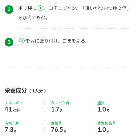
ポリ袋に
、コチュジャン、「追いがつおつゆ２倍」
２
を加えてもむ。
を器に盛り付け、ごまをふる。
３
栄養成分
（ 1人分 ）
エネルギー
タンパク質
脂質
41
1.7
1.0
kcal
g
g
炭水化物
野菜量
食塩相当量
7.3
76.5
1.0
g
g
g