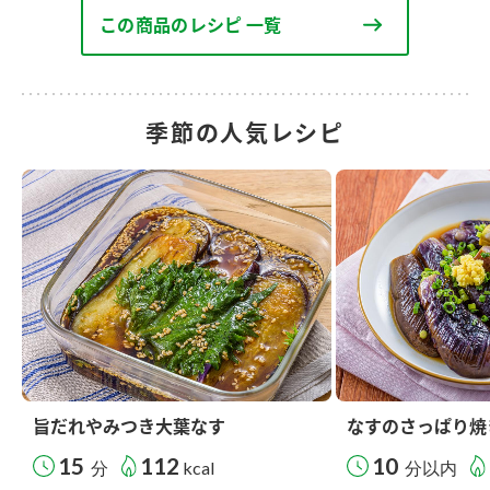
この商品のレシピ 一覧
季節の人気レシピ
旨だれやみつき大葉なす
なすのさっぱり焼
15
112
10
分
kcal
分以内