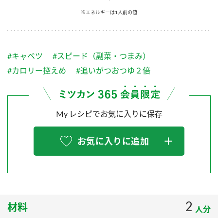
採用情報
環境への取り組み
※エネルギーは1人前の値
かおりの蔵
ミツカンの歴史
クイック調味料
レモン果汁
ニュースリリース
つゆ
水の文化センター（アーカイブ）
鍋なび
#キャベツ
#スピード（副菜・つまみ）
ふりかけ
おすしの素
お客様相談センター
納豆のサイト
#カロリー控えめ
#追いがつおつゆ２倍
ZENB initiative
PIN印
お客様の声をいかしました
炊き込みご飯の素
米飯用調味液
三ツ判山吹
My レシピでお気に入りに保存
販売終了製品のご案内
千夜
MIM（ミツカンミュージアム）
納豆
Fibee
よくあるご質問
お気に入りに追加
スペシャルサイト
お酢を知ろう！
各部門が大切にしていること
お問い合わせ
すしラボ
地図から取り扱い店舗を探す
ぽん酢サワー
おいしさと健康への取り組み
2
材料
納豆の豆知識
人分