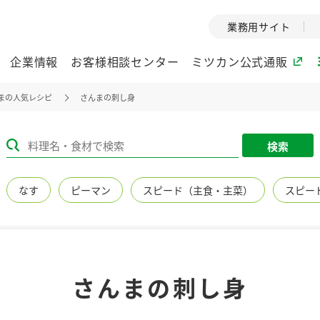
業務用サイト
企業情報
お客様相談センター
ミツカン公式通販
まの人気レシピ
さんまの刺し身
ミツカングループについて
検索
企業理念
ミツカンの
なす
ピーマン
スピード（主食・主菜）
スピー
ミツカングループの企
創業から現在
業理念をご紹介しま
ツカンの変革
す。
歴史をご紹介
ご紹介します。
環境への取り組み
水の文化
さんまの刺し身
（アーカ
酢
調味酢
お酢ドリンク
ぽん酢
みりん風・
ミツカンの環境への取
り組みをご紹介しま
1999年