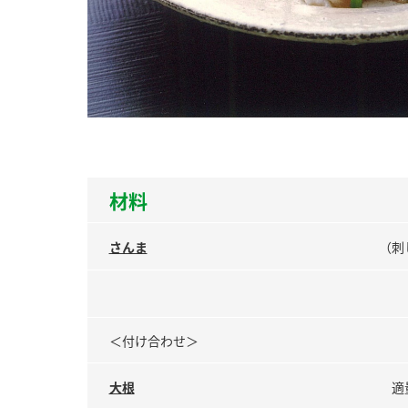
ー
お
材料
さんま
（刺
＜付け合わせ＞
大根
適