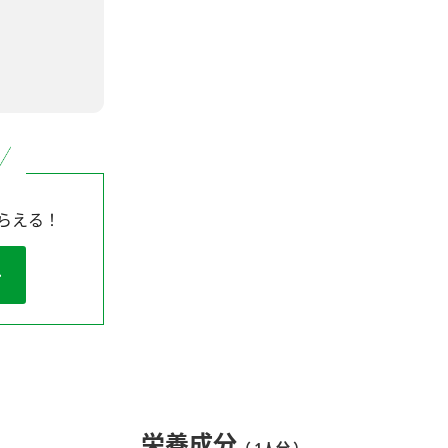
らえる！
栄養成分
（ 1人分 ）