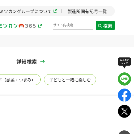
ミツカングループについて
製造所固有記号一覧
検索
製造所固有記号一覧
詳細検索
歴史
ド（副菜・つまみ）
子どもと一緒に楽しむ
までのミ
と挑戦の
します。
センター
ZENB initiative
イブ）
料理酒
鍋用調味料
つゆ
たれ
植物を可能な限りまる
ごと使ったZENBのコン
設立。「水」を