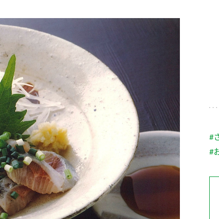
す。
テーマとし
活動を行っ
た。
MIM（ミツカンミュ
各部門が
スープ
中華
クイック調味料
レモン果汁
ふりか
ージアム）
いること
ミツカンの酢づくりの
「未来ビジ
歴史などが学べる体験
実現に向け
型博物館です。
取り組みを
す。
納豆
Fibee
キッザニア東京「ぽ
#
ん酢工房」
#
味ぽんやお酢について
楽しく学べるパビリオ
ンです。
ibee（ファイビ
くらしプラ酢
カンタン酢