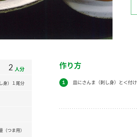
）
酢を知ろう！
すしラボ
ぽん酢サワー
作り方
2
人分
１
皿にさんま（刺し身）と＜付け
し身）１尾分
量（つま用）