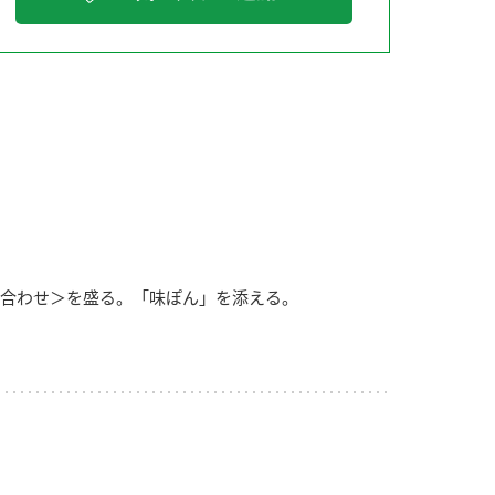
納豆の豆知識
鍋奉行マニュアル
ミツカンのCM
合わせ＞を盛る。「味ぽん」を添える。