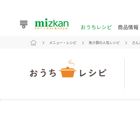
おうちレシピ
商品情報
メニュー・レシピ
魚介類の人気レシピ
さん
おうちレシピ
商品情報 トップ
企業情報 トップ
お客様相談センター トップ
ミツカン公式通販
業務用サイト
また食べたいが見つかる。ミツカンからのおすすめレシピを
おうちレシピ トップ