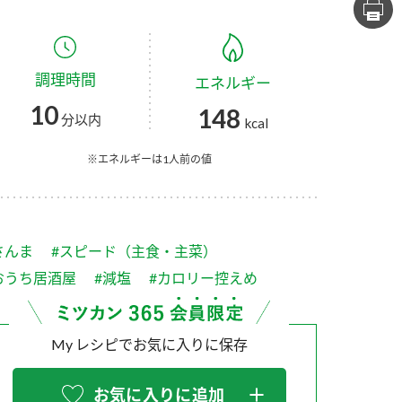
セプトをご紹介しま
た社会貢献
す。
ていまし
調理時間
エネルギー
大切にして
おいしさと健康への
け
おすしの素
炊き込みご飯の素
米飯用調味液
10
148
取り組み
分以内
kcal
ョン宣言」
ミツカンの研究成果と
た各部門の
おいしさと健康に役立
※エネルギーは1人前の値
ご紹介しま
つ情報をご紹介しま
す。
さんま
#スピード（主食・主菜）
おうち居酒屋
#減塩
#カロリー控えめ
My レシピでお気に入りに保存
お酢ドリンク
味ぽん
ぽん酢
お気に入りに追加