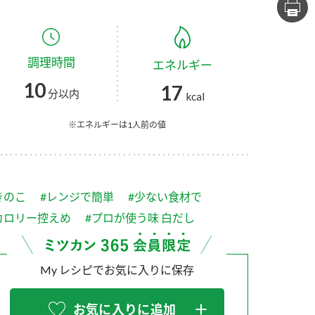
セプトをご紹介しま
た社会貢献
す。
ていまし
調理時間
エネルギー
大切にして
おいしさと健康への
け
おすしの素
炊き込みご飯の素
米飯用調味液
10
17
取り組み
分以内
kcal
ョン宣言」
ミツカンの研究成果と
た各部門の
おいしさと健康に役立
※エネルギーは1人前の値
ご紹介しま
つ情報をご紹介しま
す。
きのこ
#レンジで簡単
#少ない食材で
カロリー控えめ
#プロが使う味 白だし
My レシピでお気に入りに保存
お酢ドリンク
味ぽん
ぽん酢
お気に入りに追加