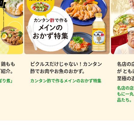
、鶏もも
ピクルスだけじゃない！カンタン
名店の
ご紹介。
酢でお肉やお魚のおかず。
が と
至極の
ぱり煮」
カンタン酢で作るメインのおかず特集
名店の店
もに一丸
品たち。