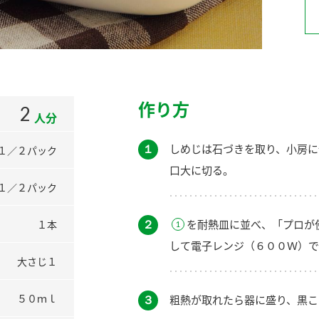
）
作り方
2
人分
酢を知ろう！
すしラボ
ぽん酢サワー
１
しめじは石づきを取り、小房に
１／２パック
口大に切る。
１／２パック
２
を耐熱皿に並べ、「プロが
１本
して電子レンジ（６００Ｗ）で
大さじ１
５０ｍｌ
３
粗熱が取れたら器に盛り、黒こ