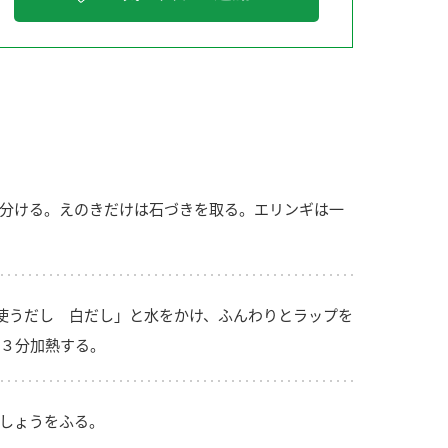
納豆の豆知識
鍋奉行マニュアル
ミツカンのCM
分ける。えのきだけは石づきを取る。エリンギは一
使うだし 白だし」と水をかけ、ふんわりとラップを
３分加熱する。
しょうをふる。