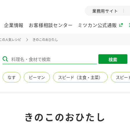
業務用サイト
企業情報
お客様相談センター
ミツカン公式通販
この人気レシピ
きのこのおひたし
ミツカングループについて
検索
企業理念
ミツカンの
なす
ピーマン
スピード（主食・主菜）
スピー
ミツカングループの企
創業から現在
業理念をご紹介しま
ツカンの変革
す。
歴史をご紹介
ご紹介します。
環境への取り組み
水の文化
きのこのおひたし
（アーカ
酢
調味酢
お酢ドリンク
ぽん酢
みりん風・
ミツカンの環境への取
り組みをご紹介しま
1999年