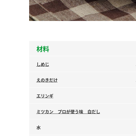
ー
材料
お
しめじ
えのきだけ
エリンギ
ミツカン プロが使う味 白だし
水