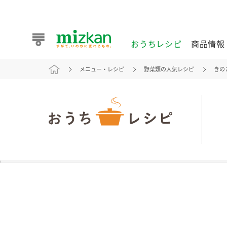
おうちレシピ
商品情報
メニュー・レシピ
野菜類の人気レシピ
きの
おうちレシピ
商品情報 トップ
企業情報 トップ
お客様相談センター トップ
ミツカン公式通販
業務用サイト
また食べたいが見つかる。ミツカンからのおすすめレシピを
おうちレシピ トップ