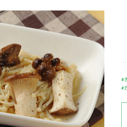
す。
テーマとし
活動を行っ
た。
MIM（ミツカンミュ
各部門が
スープ
中華
クイック調味料
レモン果汁
ふりか
ージアム）
いること
ミツカンの酢づくりの
「未来ビジ
歴史などが学べる体験
実現に向け
型博物館です。
取り組みを
す。
納豆
Fibee
キッザニア東京「ぽ
#
ん酢工房」
#
味ぽんやお酢について
楽しく学べるパビリオ
ンです。
ibee（ファイビ
くらしプラ酢
カンタン酢