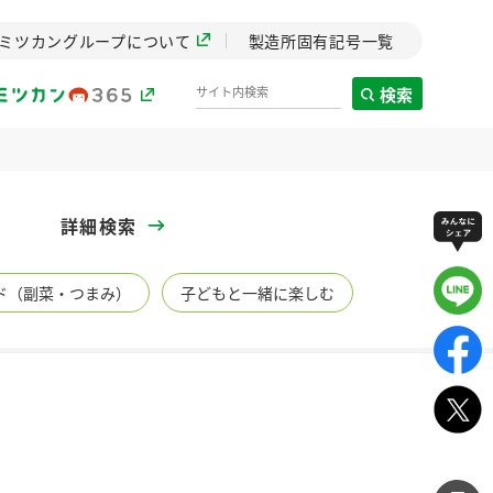
ミツカングループについて
製造所固有記号一覧
検索
製造所固有記号一覧
詳細検索
歴史
ド（副菜・つまみ）
子どもと一緒に楽しむ
までのミ
と挑戦の
します。
センター
ZENB initiative
イブ）
料理酒
鍋用調味料
つゆ
たれ
植物を可能な限りまる
ごと使ったZENBのコン
設立。「水」を