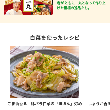
者が ともに一丸となって作り上
げた至極の逸品たち。
白菜を使ったレシピ
ごま油香る 豚バラ白菜の「味ぽん」炒め
しょうが香