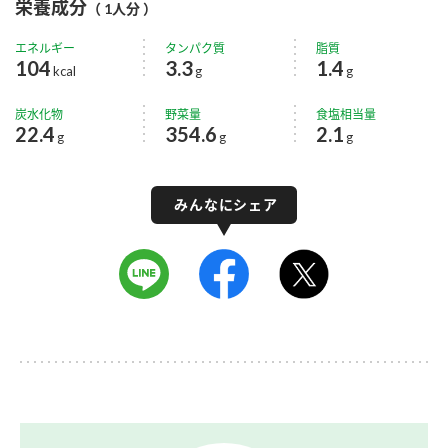
栄養成分
（ 1人分 ）
エネルギー
タンパク質
脂質
104
3.3
1.4
kcal
g
g
炭水化物
野菜量
食塩相当量
22.4
354.6
2.1
g
g
g