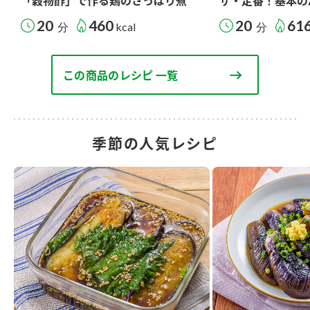
「穀物酢」で作る鶏のさっぱり煮
ザ・定番！基本の
20
460
20
61
分
kcal
分
この商品のレシピ 一覧
季節の人気レシピ