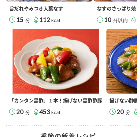
旨だれやみつき大葉なす
なすのさっぱり焼
15
112
10
分
kcal
分以内
「カンタン黒酢」１本！揚げない黒酢酢豚
揚げない酢
20
453
20
分
kcal
分
季節の新着レシピ