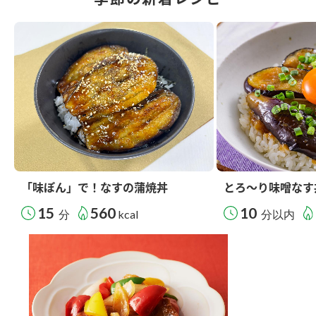
「味ぽん」で！なすの蒲焼丼
とろ～り味噌なす
15
560
10
分
kcal
分以内