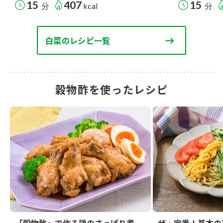
15
407
15
分
kcal
分
白菜のレシピ一覧
穀物酢を使ったレシピ