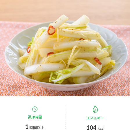
商品カテゴリ
新商品一覧
酢
調味酢
キャンペーン情報
お酢ドリンク
ぽん酢
ブランド・スペシャルサイト
ブランド・スペシャルサイト トップ
みりん風・料理酒
鍋用調味料
商品ブランドサイト
企業情報
Fibee（ファイビー）
国内事業概要
くらしプラ酢
つゆ
たれ
カンタン酢
ミツカングループについて
お酢ドリンク
ミツカンを知る
企業理念
スープ
中華
調理時間
エネルギー
味ぽん
1
104
時間以上
kcal
ぽん酢