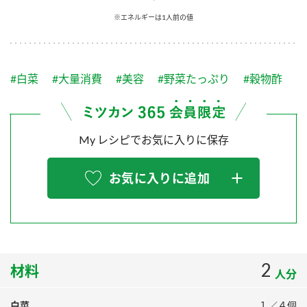
採用情報
環境への取り組み
※エネルギーは1人前の値
かおりの蔵
ミツカンの歴史
クイック調味料
レモン果汁
ニュースリリース
つゆ
水の文化センター（アーカイブ）
鍋なび
#白菜
#大量消費
#美容
#野菜たっぷり
#穀物酢
ふりかけ
おすしの素
お客様相談センター
納豆のサイト
ZENB initiative
PIN印
お客様の声をいかしました
炊き込みご飯の素
米飯用調味液
My レシピでお気に入りに保存
三ツ判山吹
販売終了製品のご案内
千夜
MIM（ミツカンミュージアム）
お気に入りに追加
納豆
Fibee
よくあるご質問
スペシャルサイト
お酢を知ろう！
各部門が大切にしていること
お問い合わせ
すしラボ
地図から取り扱い店舗を探す
2
ぽん酢サワー
材料
人分
おいしさと健康への取り組み
納豆の豆知識
白菜
１／４個