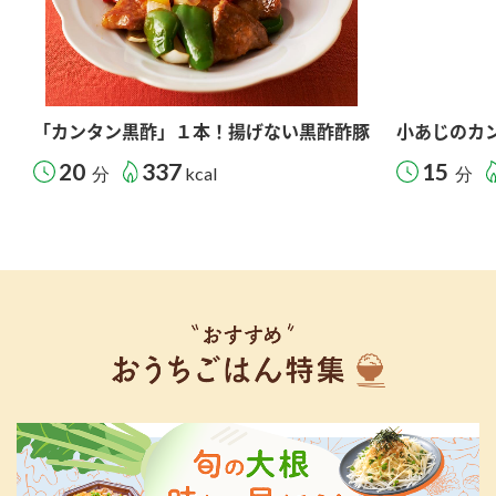
「カンタン黒酢」１本！揚げない黒酢酢豚
小あじのカ
20
337
15
分
kcal
分