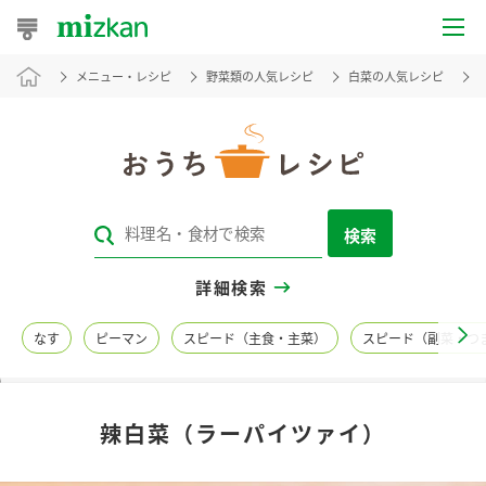
メニュー・レシピ
野菜類の人気レシピ
白菜の人気レシピ
おうちレシピ
おすすめレシピ
レシピ特集
検索
レシピカテゴリ一覧
詳細検索
商品からレシピを探す
なす
ピーマン
スピード（主食・主菜）
スピード（副菜・つ
レシピ名特集
辣白菜（ラーパイツァイ）
商品情報