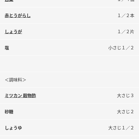
鍋奉行マニュアル
ミツカン公式通販
ミツカンのCM
キッザニア東京「ぽん酢工房」
赤とうがらし
１／２本
ロングセラー商品 ＋ おすすめレシピ
しょうが
１／２片
人気商品 ＋ おすすめレシピ
塩
小さじ１／２
検索
＜調味料＞
業務用サイト
ミツカングループについて
製造所固有記号一覧
ミツカン 穀物酢
大さじ３
砂糖
大さじ２
しょうゆ
大さじ１／２