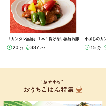
「カンタン黒酢」１本！揚げない黒酢酢豚
小あじのカ
20
337
15
分
kcal
分