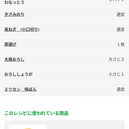
わなっとう
鍋奉行マニュアル
ミツカン公式通販
ミツカンのCM
キッザニア東京「ぽん酢工房」
きざみのり
適宜
ロングセラー商品 ＋ おすすめレシピ
長ねぎ (小口切り)
適宜
人気商品 ＋ おすすめレシピ
厚揚げ
１枚
検索
大根おろし
大さじ２
おろししょうが
小さじ１
業務用サイト
ミツカングループについて
製造所固有記号一覧
ミツカン 味ぽん
適宜
このレシピに使われている商品