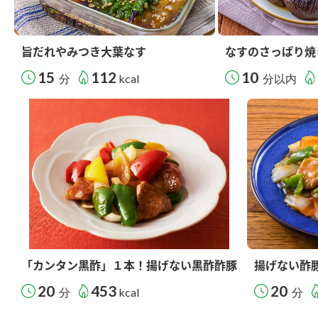
旨だれやみつき大葉なす
なすのさっぱり焼
15
112
10
分
kcal
分以内
「カンタン黒酢」１本！揚げない黒酢酢豚
揚げない酢
20
453
20
分
kcal
分