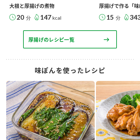
大根と厚揚げの煮物
厚揚げで作る「味
20
147
15
34
分
kcal
分
厚揚げのレシピ一覧
味ぽんを使ったレシピ