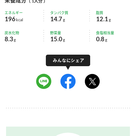
栄養成分
（ 1人分 ）
エネルギー
タンパク質
脂質
196
14.7
12.1
kcal
g
g
炭水化物
野菜量
食塩相当量
8.3
15.0
0.8
g
g
g