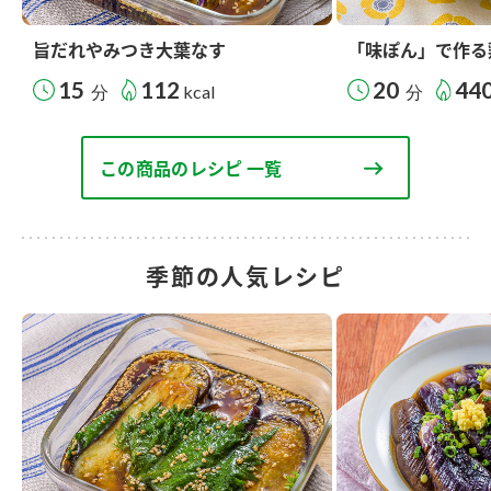
旨だれやみつき大葉なす
「味ぽん」で作る
15
112
20
44
分
kcal
分
この商品のレシピ 一覧
季節の人気レシピ