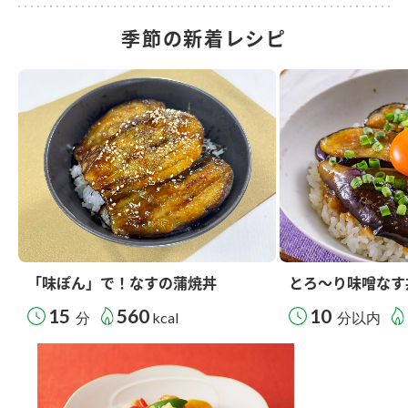
季節の新着レシピ
「味ぽん」で！なすの蒲焼丼
とろ～り味噌なす
15
560
10
分
kcal
分以内