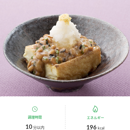
商品カテゴリ
新商品一覧
酢
調味酢
キャンペーン情報
お酢ドリンク
ぽん酢
ブランド・スペシャルサイト
ブランド・スペシャルサイト トップ
みりん風・料理酒
鍋用調味料
商品ブランドサイト
企業情報
Fibee（ファイビー）
国内事業概要
くらしプラ酢
つゆ
たれ
カンタン酢
ミツカングループについて
お酢ドリンク
ミツカンを知る
企業理念
スープ
中華
調理時間
エネルギー
味ぽん
10
196
分以内
kcal
ぽん酢