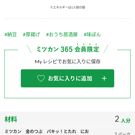
採用情報
環境への取り組み
※エネルギーは1人前の値
かおりの蔵
ミツカンの歴史
クイック調味料
レモン果汁
ニュースリリース
つゆ
水の文化センター（アーカイブ）
鍋なび
#納豆
#厚揚げ
#おうち居酒屋
#味ぽん
ふりかけ
おすしの素
お客様相談センター
納豆のサイト
ZENB initiative
PIN印
お客様の声をいかしました
炊き込みご飯の素
米飯用調味液
My レシピでお気に入りに保存
三ツ判山吹
販売終了製品のご案内
千夜
MIM（ミツカンミュージアム）
お気に入りに追加
納豆
Fibee
よくあるご質問
スペシャルサイト
お酢を知ろう！
各部門が大切にしていること
お問い合わせ
すしラボ
地図から取り扱い店舗を探す
2
ぽん酢サワー
材料
人分
おいしさと健康への取り組み
納豆の豆知識
ミツカン 金のつぶ パキッ！とたれ にお
２パック