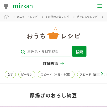
メニュー・レシピ
その他の人気レシピ
納豆の人気レシピ
おうちレシピ
おすすめレシピ
レシピ特集
検索
レシピカテゴリ一覧
詳細検索
商品からレシピを探す
なす
ピーマン
スピード（主食・主菜）
スピード（副菜・つ
レシピ名特集
厚揚げのおろし納豆
商品情報